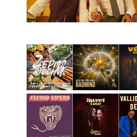
LE GROS RIFFIFI
LE GROS RIFFIF
LE GROS RIFFIFI –
LE GRO
Christmas Riffifi 2025 !!!
The Cov