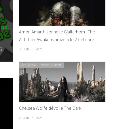
La Grosse Radio Reggae
La Gross
Amon Amarth sonne le Gjallarhorn : The
: les entrées de la
: les entr
Allfather Awakens arrivera le 2 octobre
semaine ! #18
semaine !
By J.Lion
/ 4 mars 2024
By J.Lion
/ 5
30 JUILLET 2026
ACTU METAL
WEBZINE METAL
Chelsea Wolfe dévoile The Dark
29 JUILLET 2026