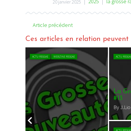
|
2025
|
la grosse r
20 janvier 2025
Article précédent
Ces articles en relation peuvent a
ACTU REGGAE
WEBZINE REGGAE
ACTU REGGA
maine !
La Gr
#1
By J.Li