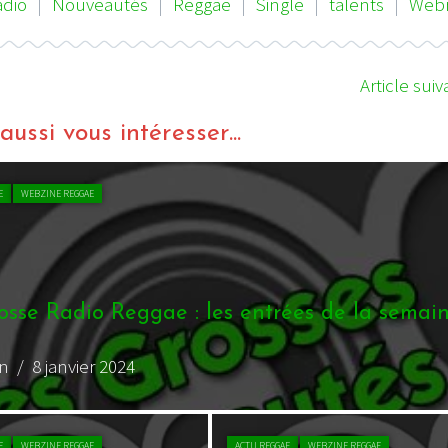
adio
|
Nouveautés
|
Reggae
|
Single
|
talents
|
Webr
Article suiv
ussi vous intéresser...
E
WEBZINE REGGAE
osse Radio Reggae : les entrées de la semain
on
/ 8 septembre 2023