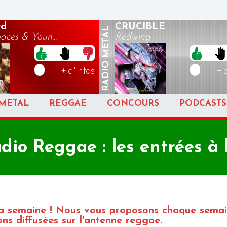
yd
CRUCIBLE
METAL
ces & Youn...
Redwing
RADIO
+ d'infos
+ 
METAL
REGGAE
CONCOURS
PODCASTS
io Reggae : les entrées à 
 la semaine ! Nous vous proposons chaque sema
ns diffusées sur l'antenne reggae.