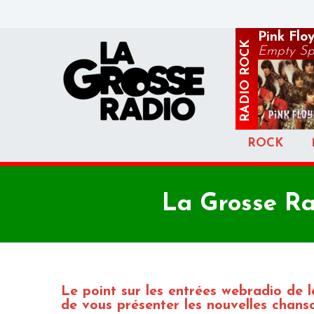
Pink Flo
ROCK
Empty Spa
RADIO
ROCK
La Grosse Rad
Le point sur les entrées webradio de
de vous présenter les nouvelles chanso