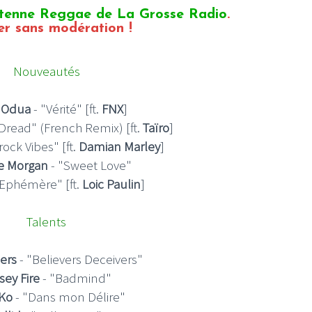
ntenne Reggae de La Grosse Radio
.
r sans modération !
Nouveautés
s Odua
- "Vérité" [ft.
FNX
]
Dread" (French Remix) [ft.
Taïro
]
ock Vibes" [ft.
Damian Marley
]
e Morgan
- "Sweet Love"
"Ephémère" [ft.
Loic Paulin
]
Talents
pers
- "Believers Deceivers"
sey Fire
- "Badmind"
Ko
- "Dans mon Délire"