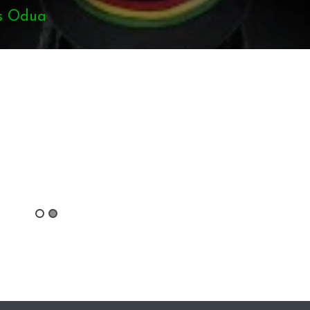
re Morgan
D CAIROL
I WOKS