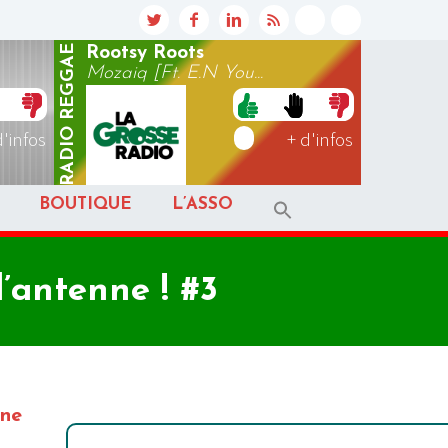
REGGAE
Rootsy Roots
Mozaiq [Ft. E.N You...
RADIO
d'infos
+ d'infos
BOUTIQUE
L’ASSO
l’antenne ! #3
ine