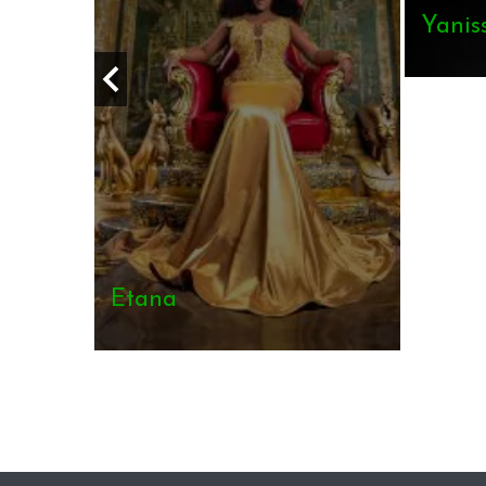
Jeme
Sumac Dub
DAVI