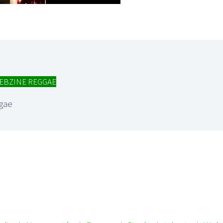
EBZINE REGGAE
gae