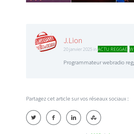
J.Lion
20 janvier 2025 in
ACTU REGGAE
,
W
Programmateur webradio reg
Partagez cet article sur vos réseaux sociaux :