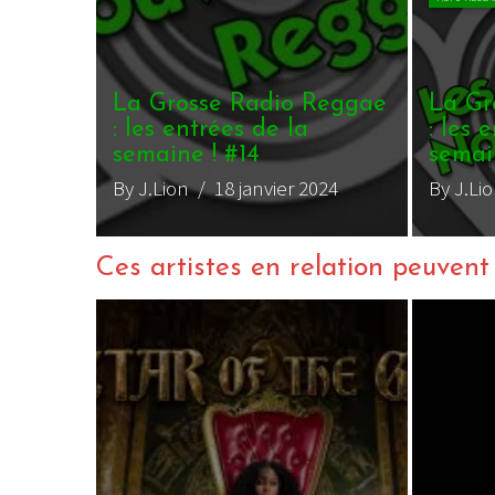
Reggae
La Grosse Radio Reggae
: les entrées de la
semaine ! #10
 2023
By J.Lion
/ 27 novembre 2023
Ces artistes en relation peuvent a