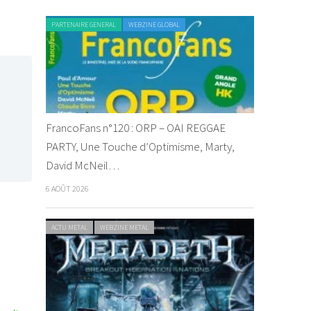
PARTENAIRE GENERAL
WEBZINE GLOBAL
FrancoFans n°120 : ORP – OAI REGGAE
PARTY, Une Touche d’Optimisme, Marty,
David McNeil…
6 AOÛT 2026
ACTU METAL
WEBZINE METAL