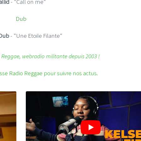
allid
- "Call on me"
Dub
Dub
- "Une Etoile Filante"
 Reggae, webradio militante depuis 2003 !
sse Radio Reggae pour suivre nos actus.