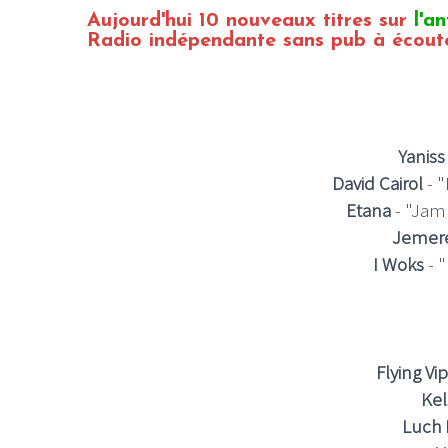
Aujourd'hui 10 nouveaux titres sur
l'a
Radio indépendante sans pub à écoute
Yanis
David Cairol
- "
Etana
- "Jamr
Jemer
I Woks
- 
Flying Vi
Kel
Luch 