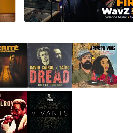
I
LE GROS RIFFIFI
S RIFFIFI – Surfin’
LE GROS RIFFIFI –
ers !!!
Littératurock !!!