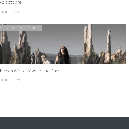
e 2 octobre
0 JUILLET 2026
ACTU METAL
WEBZINE METAL
helsea Wolfe dévoile The Dark
9 JUILLET 2026