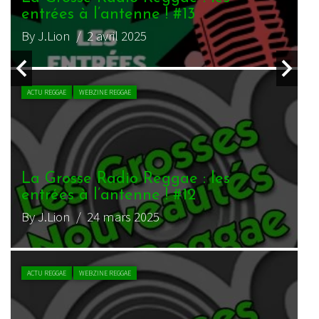
entrées à l’antenne ! #1
e
By J.Lion
/ 6 janvier 2025
B
L
e
B