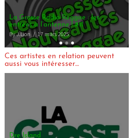
L
e
B
Ces artistes en relation peuvent
aussi vous intéresser...
Jah Prince
D