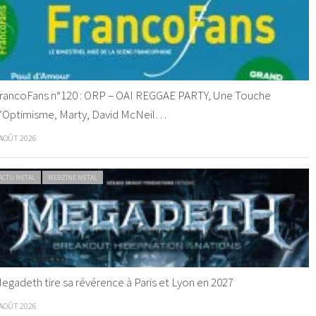
rancoFans n°120 : ORP – OAI REGGAE PARTY, Une Touche
’Optimisme, Marty, David McNeil…
 AOÛT 2026
ACTU METAL
WEBZINE METAL
egadeth tire sa révérence à Paris et Lyon en 2027
 AOÛT 2026