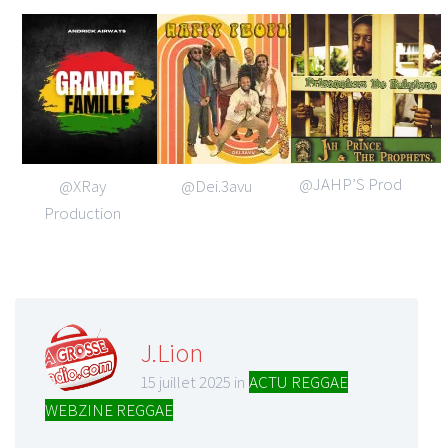
@JAHP’S Prod
@XRay
@Dei.3avu
Production
J.Lion
15 juillet 2025 in
ACTU REGGAE
,
WEBZINE REGGAE