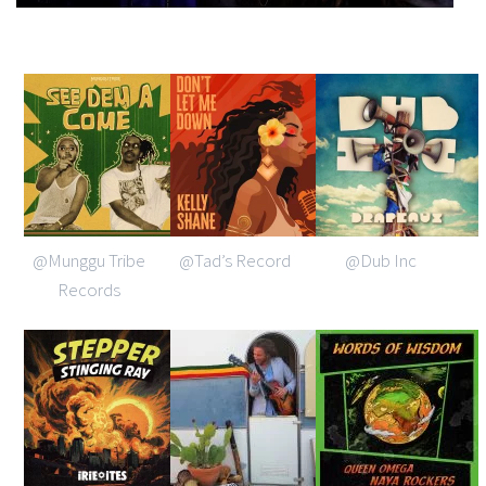
@Munggu Tribe
@Tad’s Record
@Dub Inc
Records