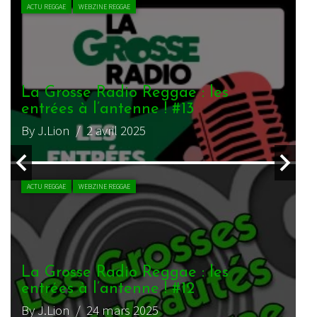
ACTU REGGAE
WEBZINE REGGAE
La Grosse Radio Reggae : les
L
entrées à l’antenne ! #1
e
By J.Lion
/ 6 janvier 2025
B
L
e
B