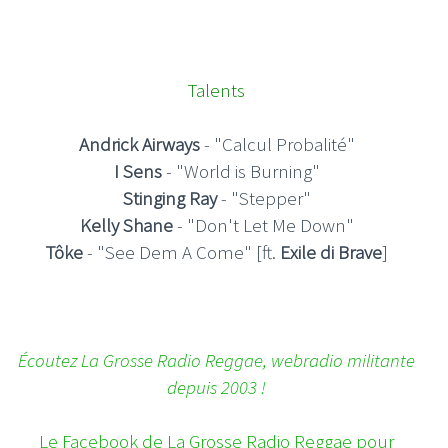
Talents
Andrick Airways
- "Calcul Probalité"
I Sens
- "World is Burning"
Stinging Ray
- "Stepper"
Kelly Shane
- "Don't Let Me Down"
Tôke
- "See Dem A Come" [ft.
Exile di Brave
]
Écoutez La Grosse Radio Reggae, webradio militante
depuis 2003 !
Le Facebook de La Grosse Radio Reggae pour