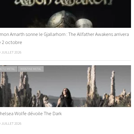
mon Amarth sonne le Gjallarhorn : The Allfather Awakens arrivera
e 2 octobre
0 JUILLET 2026
ACTU METAL
WEBZINE METAL
helsea Wolfe dévoile The Dark
9 JUILLET 2026