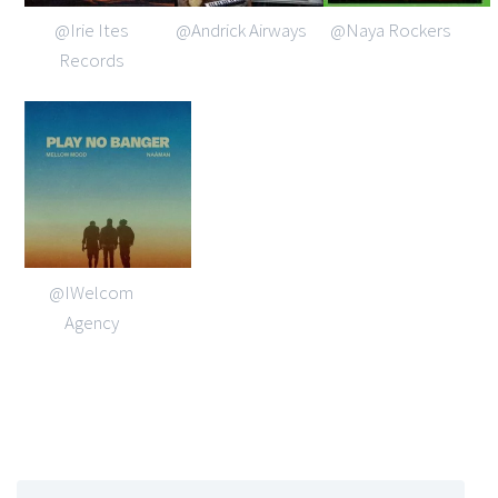
@Irie Ites
@Andrick Airways
@Naya Rockers
Records
@IWelcom
Agency