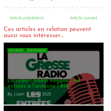
Article précédent
Article suivant
Ces articles en relation peuvent
aussi vous intéresser...
ACTU REGGAE
WEBZINE REGGAE
La Grosse Radio Reggae : les
L
entrées à l’antenne ! #10
e
By J.Lion
/ 12 mars 2025
B