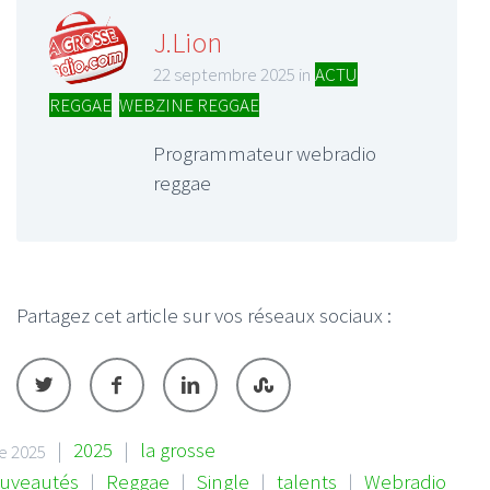
J.Lion
22 septembre 2025 in
ACTU
REGGAE
,
WEBZINE REGGAE
Programmateur webradio
reggae
Partagez cet article sur vos réseaux sociaux :
|
2025
|
la grosse
e 2025
uveautés
|
Reggae
|
Single
|
talents
|
Webradio