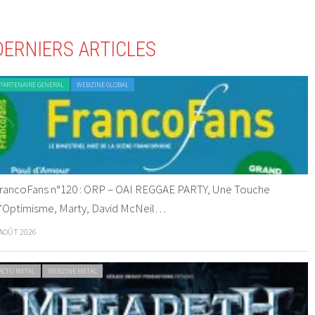
DERNIERS ARTICLES
PARTENAIRE GENERAL
WEBZINE GLOBAL
rancoFans n°120 : ORP – OAI REGGAE PARTY, Une Touche
’Optimisme, Marty, David McNeil…
 AOÛT 2026
ACTU METAL
WEBZINE METAL