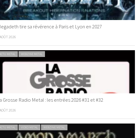
egadeth tire sa révérence à Paris et Lyon en 2027
 AOÛT 2026
ACTU METAL
WEBZINE METAL
a Grosse Radio Metal : les entrées 2026 #31 et #32
 AOÛT 2026
ACTU METAL
VIDEO METAL
WEBZINE METAL