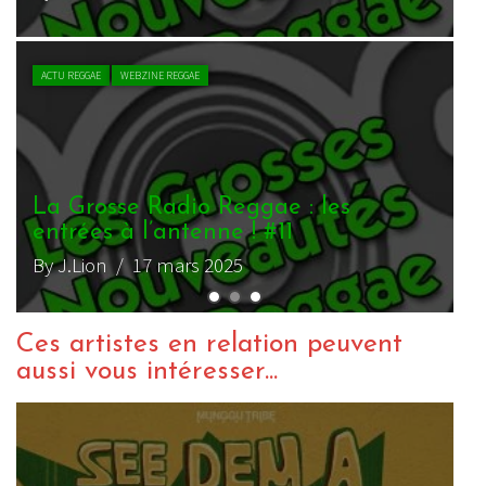
L
e
B
Ces artistes en relation peuvent
aussi vous intéresser...