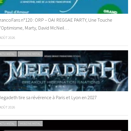
rancoFans n°120 : ORP – OAI REGGAE PARTY, Une Touche
’Optimisme, Marty, David McNeil…
 AOÛT 2026
ACTU METAL
WEBZINE METAL
egadeth tire sa révérence à Paris et Lyon en 2027
 AOÛT 2026
ACTU METAL
WEBZINE METAL