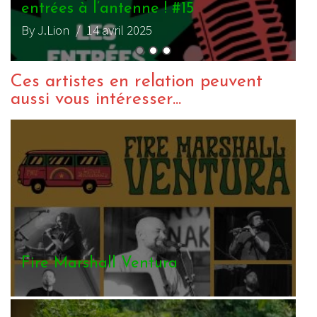
entrées à l’antenne ! #15
e
By J.Lion
/ 14 avril 2025
B
Ces artistes en relation peuvent
aussi vous intéresser...
Fire Marshall Ventura
P