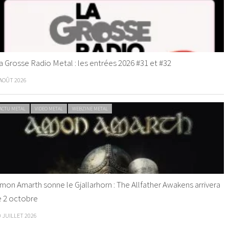
a Grosse Radio Metal : les entrées 2026 #31 et #32
 AOÛT 2026
ACTU METAL
VIDEO METAL
WEBZINE METAL
mon Amarth sonne le Gjallarhorn : The Allfather Awakens arrivera
e 2 octobre
0 JUILLET 2026