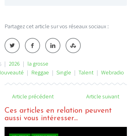
Partagez cet article sur vos réseaux sociaux :
|
2026
|
la grosse
6
ouveauté
|
Reggae
|
Single
|
Talent
|
Webradio
Article précédent
Article suivant
Ces articles en relation peuvent
aussi vous intéresser...