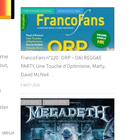
PARTENAIRE GENERAL
WEBZINE GLOBAL
même
FrancoFans n°120 : ORP – OAI REGGAE
ur,
PARTY, Une Touche d’Optimisme, Marty,
David McNeil…
6 AOÛT 2026
u
ACTU METAL
WEBZINE METAL
rler
u vieux