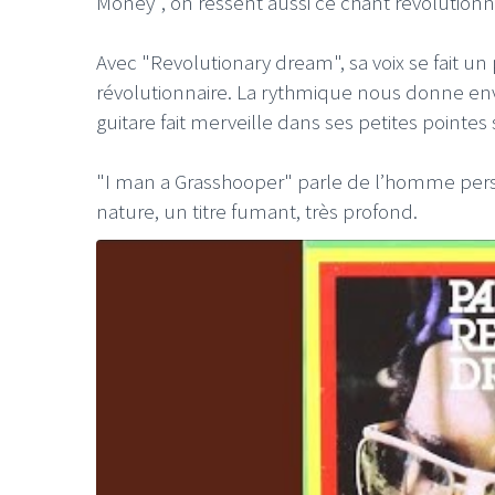
Money", on ressent aussi ce chant révolutionn
Avec "Revolutionary dream", sa voix se fait 
révolutionnaire. La rythmique nous donne envi
guitare fait merveille dans ses petites pointes 
"I man a Grasshooper" parle de l’homme persé
nature, un titre fumant, très profond.