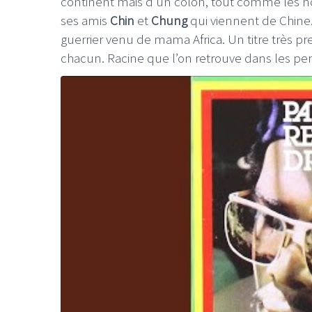
continent mais d’un colon, tout comme les 
ses amis
Chin
et
Chung
qui viennent de Chine.
guerrier venu de mama Africa. Un titre très p
chacun. Racine que l’on retrouve dans les perc