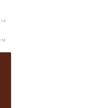
 La
 la