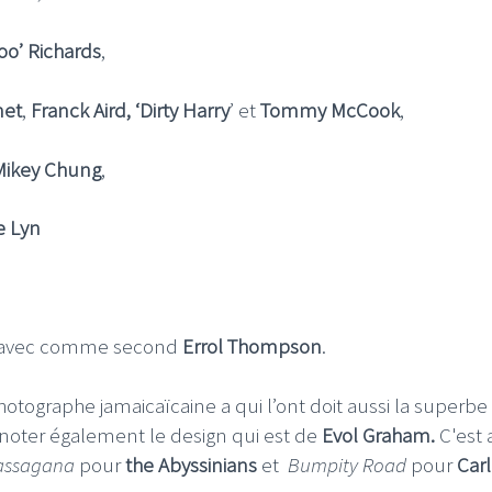
oo’ Richards
,
net
,
Franck Aird,
‘Dirty Harry
’ et
Tommy McCook
,
Mikey Chung
,
e Lyn
avec comme second
Errol Thompson
.
hotographe jamaicaïcaine a qui l’ont doit aussi la superbe
 noter également le design qui est de
Evol Graham.
C'est 
assagana
pour
the Abyssinians
et
Bumpity Road
pour
Carl