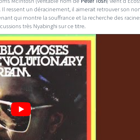
noms McIntosh (véritable nom de
Peter Tosh
) vient d’Eco
 Il ressent un déracinement, il aimerait retrouver son n
renant qui montre la souffrance et la recherche des racine
ussions très Nyabinghi sur ce titre.