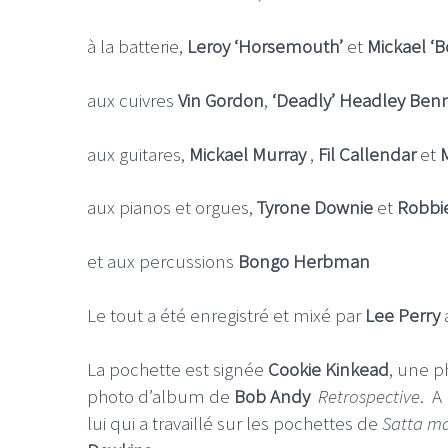
à la batterie,
Leroy ‘Horsemouth’
et
Mickael ‘B
aux cuivres
Vin Gordon
,
‘Deadly’ Headley Ben
aux guitares,
Mickael Murray
,
Fil Callendar
et
aux pianos et orgues,
Tyrone Downie
et
Robbi
et aux percussions
Bongo Herbman
Le tout a été enregistré et mixé par
Lee Perry
La pochette est signée
Cookie Kinkead
, une p
photo d’album de
Bob Andy
Retrospective
. A
lui qui a travaillé sur les pochettes de
Satta m