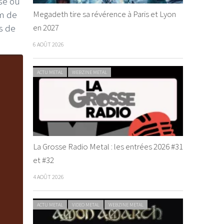
sse ou
Megadeth tire sa révérence à Paris et Lyon
om de
en 2027
s de
6 AOÛT 2026
ACTU METAL
WEBZINE METAL
La Grosse Radio Metal : les entrées 2026 #31
et #32
4 AOÛT 2026
ACTU METAL
VIDEO METAL
WEBZINE METAL