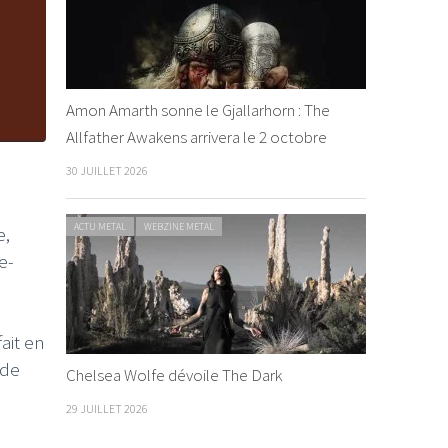
Amon Amarth sonne le Gjallarhorn : The
Allfather Awakens arrivera le 2 octobre
30 JUILLET 2026
ACTU METAL
WEBZINE METAL
e,
e-
ait en
 de
Chelsea Wolfe dévoile The Dark
29 JUILLET 2026