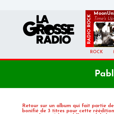
MoonUni
ROCK
Time's Up
RADIO
ROCK
Pabl
Retour sur un album qui fait partie de l
bonifié de 3 titres pour cette réédition