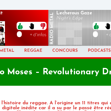
t
Lecherous Gaze
METAL
Night's Edge
RADIO
+ d'infos
+ 
METAL
REGGAE
CONCOURS
PODCASTS
o Moses – Revolutionary 
’histoire du reggae. A l’origine un 11 titres qui 
 digitale inédite car il a su par le passé être ré