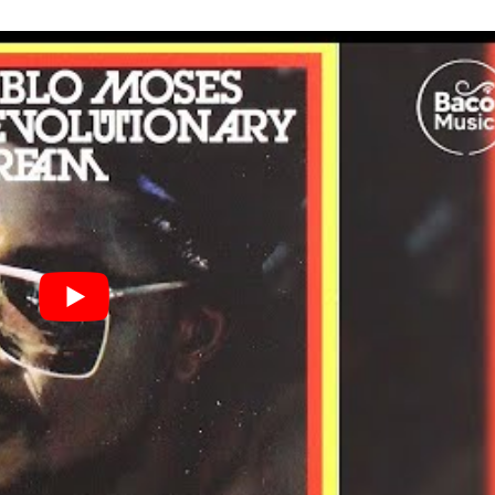
I
LE GROS RIFFIFI
S RIFFIFI –
LE GROS RIFFIFI – Su
as Riffifi 2025 !!!
The Covers !!!