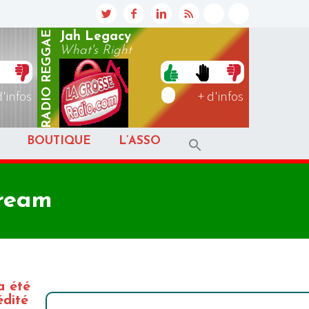
REGGAE
Jah Legacy
What's Right
RADIO
d'infos
+ d'infos
BOUTIQUE
L’ASSO
Dream
a été
édité