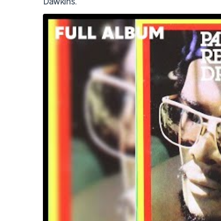
Dawkins
.
LE GROS RIFFIF
LE GRO
Christm