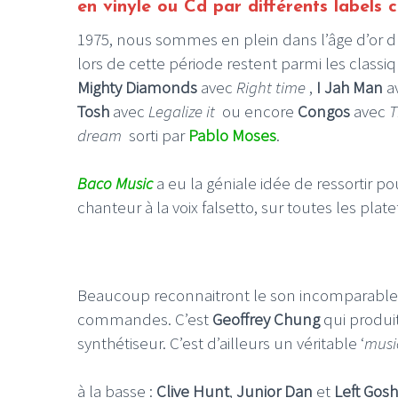
en vinyle ou Cd par différents labels
1975, nous sommes en plein dans l’âge d’or du
lors de cette période restent parmi les classi
Mighty Diamonds
avec
Right time
,
I Jah Man
a
Tosh
avec
Legalize it
ou encore
Congos
avec
T
dream
sorti par
Pablo Moses
.
Baco Music
a eu la géniale idée de ressortir po
chanteur à la voix falsetto, sur toutes les pl
Beaucoup reconnaitront le son incomparable
commandes. C’est
Geoffrey Chung
qui produit
synthétiseur. C’est d’ailleurs un véritable ‘
music
à la basse :
Clive Hunt
,
Junior Dan
et
Left Gos