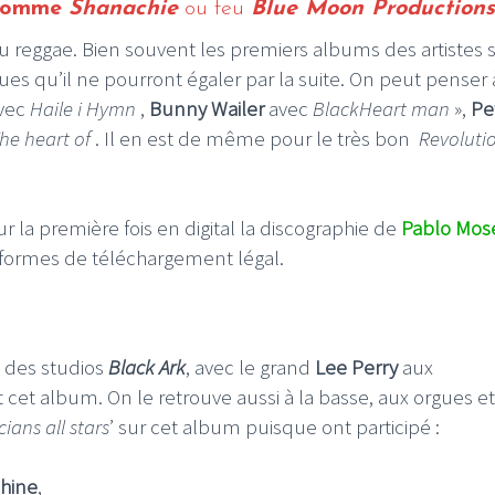
 comme
Shanachie
ou feu
Blue Moon Productions
 reggae. Bien souvent les premiers albums des artistes s
ques qu’il ne pourront égaler par la suite. On peut penser
vec
Haile i Hymn
,
Bunny Wailer
avec
BlackHeart man
»,
Pe
he heart of
. Il en est de même pour le très bon
Revoluti
ur la première fois en digital la discographie de
Pablo Mos
ateformes de téléchargement légal.
 des studios
Black Ark
, avec le grand
Lee Perry
aux
 cet album. On le retrouve aussi à la basse, aux orgues et
ians all stars
’ sur cet album puisque ont participé :
hhine
,