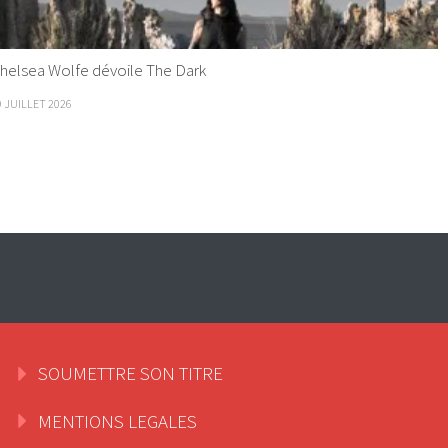
helsea Wolfe dévoile The Dark
9 JUILLET 2026
SOUMETTRE SON TITRE
MENTIONS LEGALES