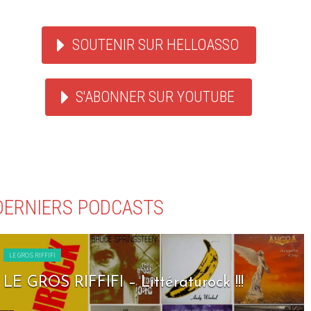
SOUTENIR SUR HELLOASSO
S'ABONNER SUR YOUTUBE
DERNIERS PODCASTS
LE GROS RIFFIFI
LE GROS RIFFIFI – Seven Days To Rock !!!