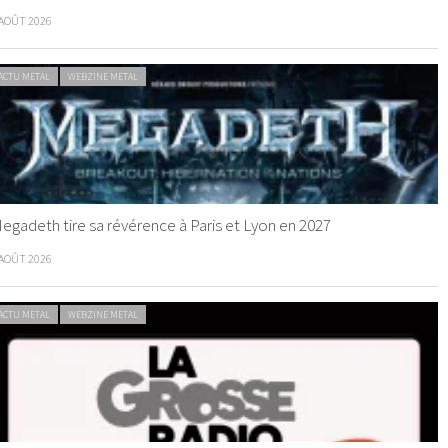
 AOÛT 2026
ACTU METAL
WEBZINE METAL
egadeth tire sa révérence à Paris et Lyon en 2027
 AOÛT 2026
ACTU METAL
WEBZINE METAL