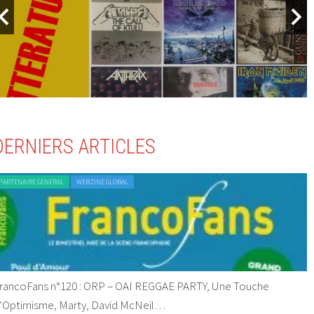
DERNIERS ARTICLES
PARTENAIRE GENERAL
WEBZINE GLOBAL
rancoFans n°120 : ORP – OAI REGGAE PARTY, Une Touche
’Optimisme, Marty, David McNeil…