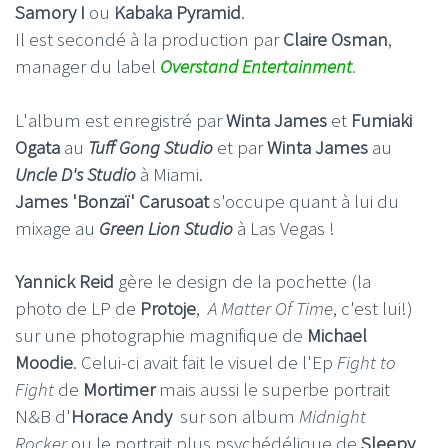
Samory I
ou
Kabaka Pyramid
.
Il est secondé à la production par
Claire Osman
,
manager du label
Overstand Entertainment
.
L'album est enregistré par
Winta James
et
Fumiaki
Ogata
au
Tuff Gong Studio
et par
Winta James
au
Uncle D's Studio
à Miami.
James 'Bonzaï' Carusoat
s'occupe quant à lui du
mixage au
Green Lion Studio
à Las Vegas !
Yannick Reid
gère le design de la pochette (la
photo de LP de
Protoje
,
A Matter Of Time
, c'est lui!)
sur une photographie magnifique de
Michael
Moodie
. Celui-ci avait fait le visuel de l'Ep
Fight to
Fight
de
Mortimer
mais aussi le superbe portrait
N&B d'
Horace Andy
sur son album
Midnight
Rocker
ou le portrait plus psychédélique de
Sleepy