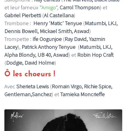
et leur fameux "
Amigo
",
Carrol Thompson
) et
Gabriel Pierbetti
(
Al Castellana
)
Trombone :
Henry 'Matic' Tenyue
(
Matumbi, LKJ,
Dennis Bowell, Mickael Smith, Aswad
)
Trompette :
Ife Oogunjoe
(
Ray David, Yazmin
Lacey
),
Patrick Anthony Tenyue
(
Matumbi, LKJ,
Alpha Blondy, UB 40, Aswad
) et
Robin Hop Craft
(
Dodgie, David Holme
)
Ô les choeurs !
Avec
Sherieta Lewis
(
Romain Virgo, Richie Spice,
Gentleman,Sanchez
) et
Tamieka Moncrieffe