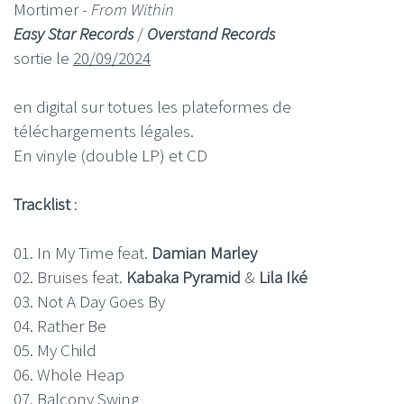
Mortimer -
From Within
Easy Star Records
/
Overstand Records
sortie le
20/09/2024
en digital sur totues les plateformes de
téléchargements légales.
En vinyle (double LP) et CD
Tracklist
:
01. In My Time feat.
Damian Marley
02. Bruises feat.
Kabaka Pyramid
&
Lila Iké
03. Not A Day Goes By
04. Rather Be
05. My Child
06. Whole Heap
07. Balcony Swing