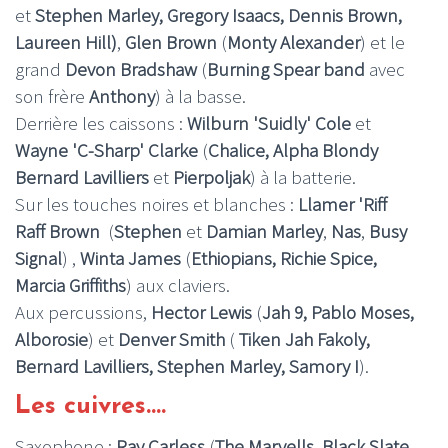
et
Stephen Marley, Gregory Isaacs, Dennis Brown,
Laureen Hill)
,
Glen Brown
(
Monty Alexander
) et le
grand
Devon Bradshaw
(
Burning Spear band
avec
son frère
Anthony
) à la basse.
Derrière les caissons :
Wilburn 'Suidly' Cole
et
Wayne 'C-Sharp' Clarke
(
Chalice, Alpha Blondy
Bernard Lavilliers
et
Pierpoljak
) à la batterie.
Sur les touches noires et blanches :
Llamer 'Riff
Raff Brown
(
Stephen
et
Damian Marley
,
Nas
,
Busy
Signal
) ,
Winta James
(
Ethiopians, Richie Spice,
Marcia
Griffiths
) aux claviers.
Aux percussions,
Hector Lewis
(
Jah 9, Pablo Moses,
Alborosie
) et
Denver Smith
(
Tiken Jah Fakoly,
Bernard Lavilliers, Stephen Marley, Samory I
).
Les cuivres....
Saxophone :
Ray Carless
(
The Marvells, Black Slate