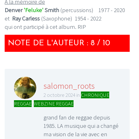
A la mémoire de
Denver
'Feluke'
Smith
(percussions) 1977 - 2020
et
Ray Carless
(Saxophone) 1954 - 2022
qui ont participé à cet album. RIP
NOTE DE L'AUTEUR : 8 / 10
salomon_roots
2 octobre 2024 in
CHRONIQUE
REGGAE
,
WEBZINE REGGAE
grand fan de reggae depuis
1985. LA musique qui a changé
ma vision de la vie avec en