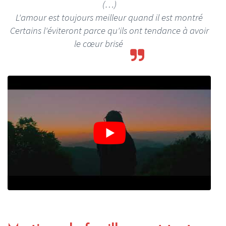
(…)
L'amour est toujours meilleur quand il est montré
Certains l'éviteront parce qu'ils ont tendance à avoir
le cœur brisé