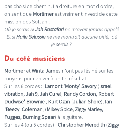
pas choisi ce chemin. La droiture en mot d'ordre,
on sent que
Mortimer
est vraiment investi de cette
mission des SolJah !
Où je serais Si
Jah Rastafari
ne m'avait jamais appelé
Et si
Haile Selassie
ne me montrait aucune pitié, où
je serais ?
Du coté musiciens
Mortimer
et
Winta Jame
s n'ont pas lésiné sur les
moyens pour arriver à un tel résultat.
Sur les 6 cordes :
Lamont 'Monty' Savory
(
Israel
vibration, Jah 9, Jah Cure
),
Randy Gordon
,
Robert
Dudwise' Brownie
,
Kurt Ozan
(
Julian Shore
),
Ian
'Beezy' Coleman
, (
Mikey Spice, Ziggy Marley,
Fugges, Burning Spear
) à la guitare.
Sur les 4 (ou 5 cordes) :
Christopher Meredith
(
Ziggy