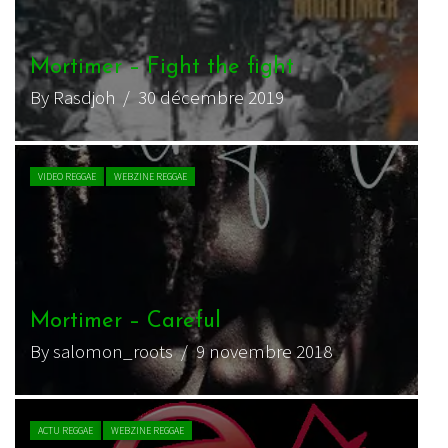
Mortimer – Fight the fight
By Rasdjoh
/ 30 décembre 2019
VIDEO REGGAE
WEBZINE REGGAE
Mortimer – Careful
By salomon_roots
/ 9 novembre 2018
ACTU REGGAE
WEBZINE REGGAE