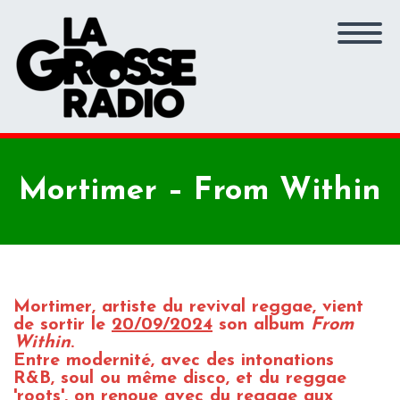
Mortimer – From Within
Mortimer, artiste du revival reggae, vient
de sortir le
20/09/2024
son album
From
Within
.
Entre modernité, avec des intonations
R&B, soul ou même disco, et du reggae
'roots', on renoue avec du reggae aux