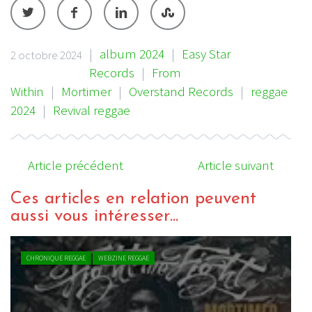
|
album 2024
|
Easy Star
2 octobre 2024
Records
|
From
Within
|
Mortimer
|
Overstand Records
|
reggae
2024
|
Revival reggae
Article précédent
Article suivant
Ces articles en relation peuvent
aussi vous intéresser...
CHRONIQUE REGGAE
WEBZINE REGGAE