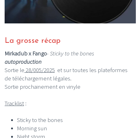
La grosse récap
Mirkadub x Fango
-
Sticky to the bones
autoproduction
Sortie le
28/005/2025
et sur toutes les plateformes
de téléchargement légales.
Sortie prochainement en vinyle
Tracklist
:
Sticky to the bones
Morning sun
Night storm