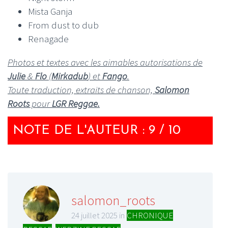
Mista Ganja
From dust to dub
Renagade
Photos et textes avec les aimables autorisations de
Julie
&
Flo
(
Mirkadub
) et
Fango
.
Toute traduction, extraits de chanson,
Salomon
Roots
pour
LGR Reggae.
NOTE DE L'AUTEUR : 9 / 10
salomon_roots
24 juillet 2025 in
CHRONIQUE