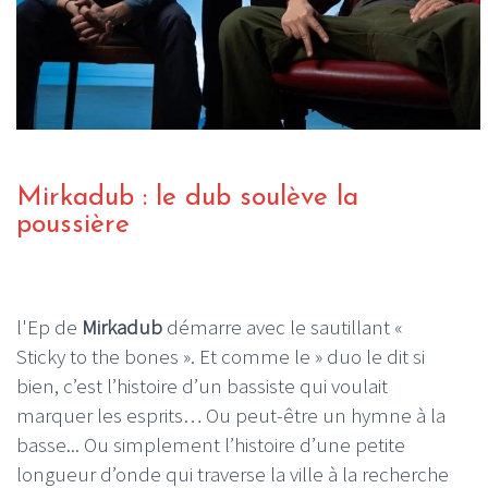
Mirkadub : le dub soulève la
poussière
l'Ep de
Mirkadub
démarre avec le sautillant «
Sticky to the bones ». Et comme le » duo le dit si
bien, c’est l’histoire d’un bassiste qui voulait
marquer les esprits… Ou peut-être un hymne à la
basse... Ou simplement l’histoire d’une petite
longueur d’onde qui traverse la ville à la recherche