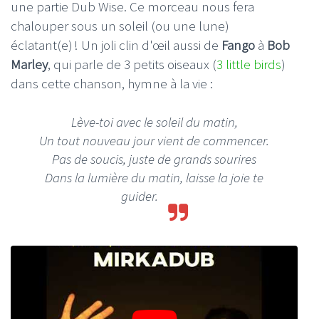
une partie Dub Wise. Ce morceau nous fera
chalouper sous un soleil (ou une lune)
éclatant(e) ! Un joli clin d'œil aussi de
Fango
à
Bob
Marley
, qui parle de 3 petits oiseaux (
3 little birds
)
dans cette chanson, hymne à la vie :
Lève-toi avec le soleil du matin,
Un tout nouveau jour vient de commencer.
Pas de soucis, juste de grands sourires
Dans la lumière du matin, laisse la joie te
guider.