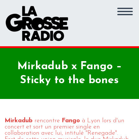
Mirkadub x Fango –
Sticky to the bones
Mirkadub
rencontre
Fango
à Lyon lors d'un
concert et sort un premier single en
collaboration avec lui, intitulé "Renegade".