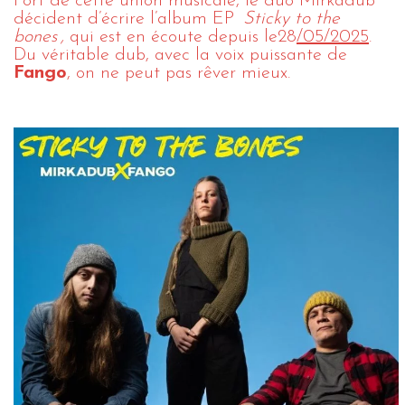
Fort de cette union musicale, le duo Mirkadub
décident d’écrire l’album EP
Sticky to the
bones ,
qui est en écoute depuis le28
/05/2025
.
Du véritable dub, avec la voix puissante de
Fango
, on ne peut pas rêver mieux.