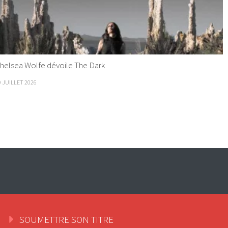
helsea Wolfe dévoile The Dark
9 JUILLET 2026
SOUMETTRE SON TITRE