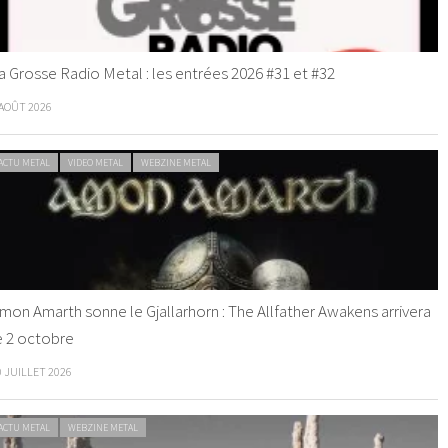
a Grosse Radio Metal : les entrées 2026 #31 et #32
 AOÛT 2026
ACTU METAL
VIDEO METAL
WEBZINE METAL
mon Amarth sonne le Gjallarhorn : The Allfather Awakens arrivera
e 2 octobre
0 JUILLET 2026
ACTU METAL
WEBZINE METAL