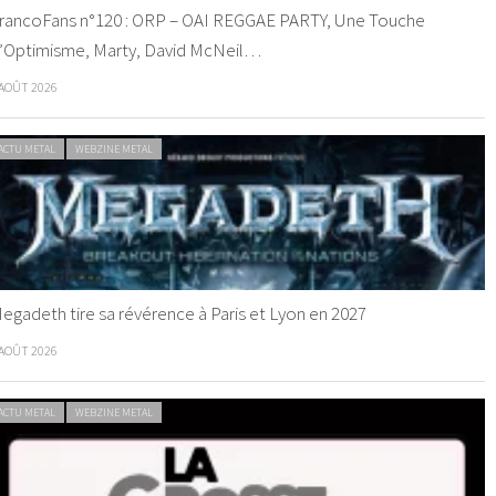
rancoFans n°120 : ORP – OAI REGGAE PARTY, Une Touche
’Optimisme, Marty, David McNeil…
 AOÛT 2026
ACTU METAL
WEBZINE METAL
egadeth tire sa révérence à Paris et Lyon en 2027
 AOÛT 2026
ACTU METAL
WEBZINE METAL