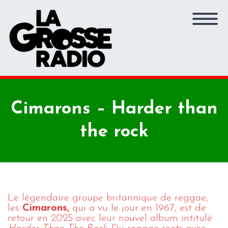
Cimarons – Harder than
the rock
Le légendaire groupe britannique de reggae,
les
Cimarons,
qui a vu le jour en 1967, est de
retour en 2025 avec leur nouvel album intitulé