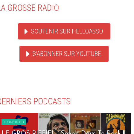
LA GROSSE RADIO
SOUTENIR SUR HELLOASSO
S'ABONNER SUR YOUTUBE
DERNIERS PODCASTS
LE GROS RIFFIFI
LE GROS RIFFIFI – Seven Days To Rock !!!