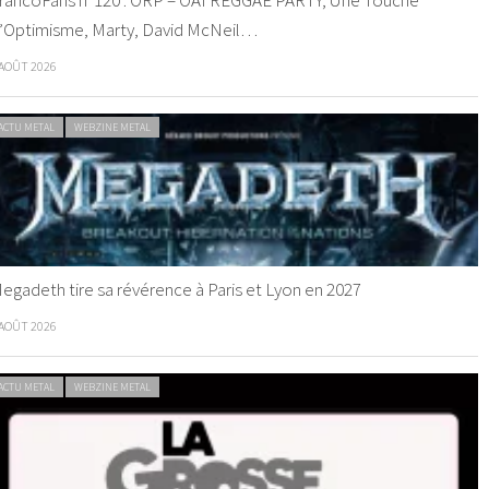
rancoFans n°120 : ORP – OAI REGGAE PARTY, Une Touche
’Optimisme, Marty, David McNeil…
 AOÛT 2026
ACTU METAL
WEBZINE METAL
egadeth tire sa révérence à Paris et Lyon en 2027
 AOÛT 2026
ACTU METAL
WEBZINE METAL