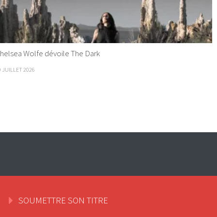
helsea Wolfe dévoile The Dark
9 JUILLET 2026
SOUMETTRE SON TITRE