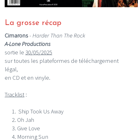
La grosse récap
Cimarons
-
Harder Than The Rock
A-Lone Productions
sortie le
30/05/2025
sur toutes les plateformes de téléchargement
légal,
en CD et en vinyle.
Tracklist
:
Ship Took Us Away
Oh Jah
Give Love
Morning Sun