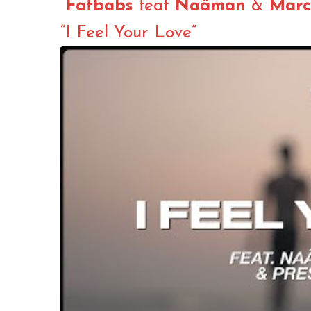
Fatbabs
feat
Naâman
&
Marc
“I Feel Your Love”