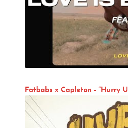
Fatbabs x Capleton - “Hurry U