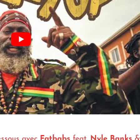
essous avec
Fatbabs
feat.
Nyle Banks