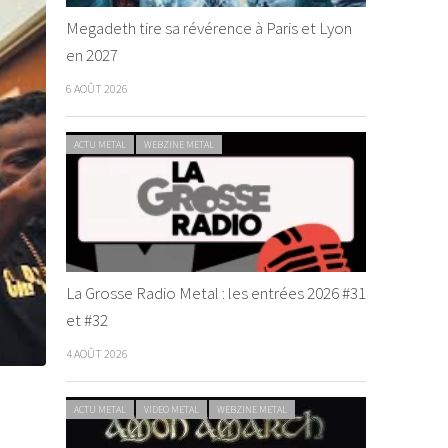
Megadeth tire sa révérence à Paris et Lyon
en 2027
6 AOÛT 2026
ACTU METAL
WEBZINE METAL
La Grosse Radio Metal : les entrées 2026 #31
et #32
4 AOÛT 2026
ACTU METAL
VIDEO METAL
WEBZINE METAL
&