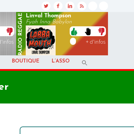
REGGAE
Linval Thompson
Fyah Inna Babylon
RADIO
d'infos
+ d'infos
BOUTIQUE
L’ASSO
er