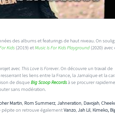
nnées des albums et featurings de haut niveau. On souli
 For Kids
(2O19) et
Music Is For Kids Playground
(2020) avec
projet avec
This Love Is Forever
. On découvre un travail de
esserrant les liens entre la France, la Jamaïque et la car
ison de disque
Big Scoop Records
à se procurer rapideme
outer sans modération.
pher Martin
,
Rom Summerz
,
Jahneration
,
Davojah
,
Cheek
te pépite on retrouve également
Vanzo
,
Jah Lil
,
Kimeko, Bi