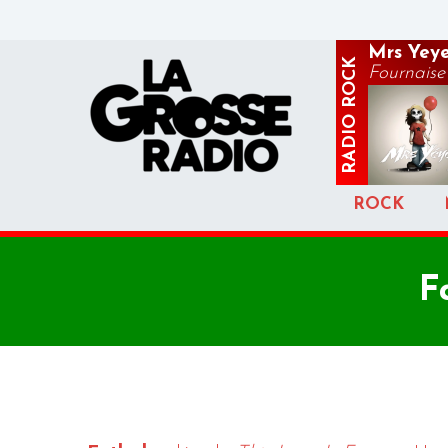
Mrs Yey
ROCK
Fournaise
RADIO
ROCK
F