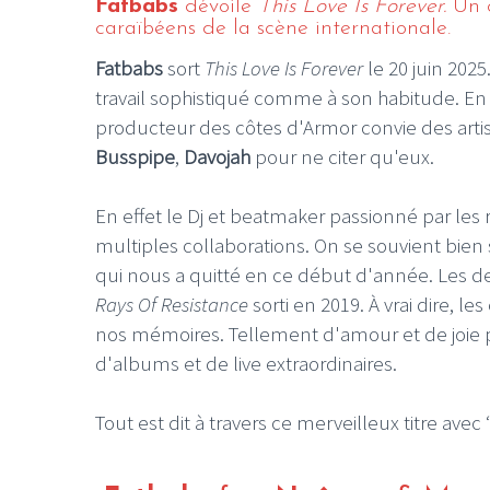
Fatbabs
dévoile
This Love Is Forever.
Un c
caraïbéens de la scène internationale.
Fatbabs
sort
This Love Is Forever
le 20 juin 202
travail sophistiqué comme à son habitude. En ef
producteur des côtes d'Armor convie des arti
Busspipe
,
Davojah
pour ne citer qu'eux.
En effet le Dj et beatmaker passionné par les
multiples collaborations. On se souvient bien
qui nous a quitté en ce début d'année. Les d
Rays Of Resistance
sorti en 2019. À vrai dire, 
nos mémoires. Tellement d'amour et de joie 
d'albums et de live extraordinaires.
Tout est dit à travers ce merveilleux titre avec