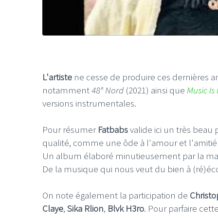
L'artiste
ne cesse de produire ces dernières a
notamment
48° Nord
(2021) ainsi que
Music Is
versions instrumentales.
Pour résumer
Fatbabs
valide ici un très beau 
qualité, comme une ôde à l'amour et l'amitié r
Un album élaboré minutieusement par la ma
De la musique qui nous veut du bien à (ré)éc
On note également la participation de
Christo
Claye
,
Sika Rlion
,
Blvk H3ro
. Pour parfaire cet