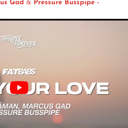
us Gad
&
Pressure Busspipe -