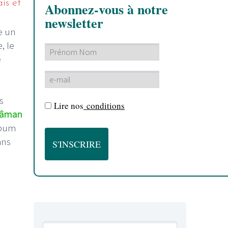
ais et
Abonnez-vous à notre
newsletter
e un
, le
e
s
Lire nos
conditions
âman
lbum
ans