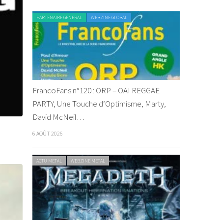
PARTENAIRE GENERAL
WEBZINE GLOBAL
FrancoFans n°120 : ORP – OAI REGGAE
PARTY, Une Touche d’Optimisme, Marty,
David McNeil…
6 AOÛT 2026
ACTU METAL
WEBZINE METAL