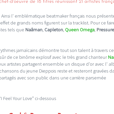
hef-d'oeuvre de 18 titres réunissant 21 artistes franç
5. Ainsi l' emblématique beatmaker français nous présent
fet de grands noms figurent sur la tracklist. Pour ce faire
stes tels que
Naâman
,
Capleton
,
Queen Omega
,
Pressur
 rythmes jamaïcains démontre tout son talent à travers ce
 sûr de ce binôme explosif avec le très grand chanteur
Na
eux artistes partagent ensemble un disque d'or avec l' a
les chansons du jeune Dieppois reste et resteront gravées d
partagés avec son public dans une carrière parsemée
 “I Feel Your Love” ci-dessous