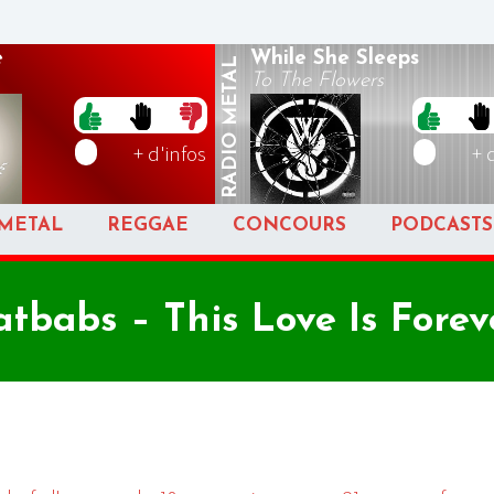
e
While She Sleeps
METAL
To The Flowers
RADIO
+ d'infos
+ 
METAL
REGGAE
CONCOURS
PODCASTS
atbabs – This Love Is Forev