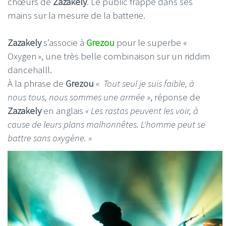
chœurs de
Zazakely
. Le public frappe dans ses
mains sur la mesure de la batterie.
Zazakely
s’associe à
Grezou
pour le superbe «
Oxygen », une très belle combinaison sur un riddim
dancehalll.
À la phrase de
Grezou
« Tout seul je suis faible, à
nous tous, nous sommes une armée »
, réponse de
Zazakely
en anglais
« Les rastas peuvent les voir, à
cause de leurs plans malhonnêtes. L'homme peut se
battre sans oxygène. »