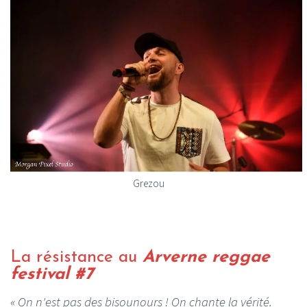
Grezou
La résistance au
Arverne reggae
festival #7
« On n'est pas des bisounours ! On chante la vérité.