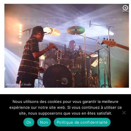
Nous utilisons des cookies pour vous garantir la meilleure
Du feu et de l'amour
expérience sur notre site web. Si vous continuez à utiliser ce
site, nous supposerons que vous en êtes satisfait.
« Laissez-moi vous entendre dire - Irie »
. On
Ok
Non
Politique de confidentialité
s'exécute.
«Merci du fond du cœur. C’est lors d’un