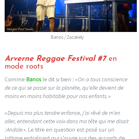
Banos / Zazakely
Arverne Reggae Festival #7
en
mode roots
Comme
Banos
le dit si bien :
« On a tous conscience
de ce qui se passe sur la planète, qu’elle devient de
moins en moins habitable pour nos enfants. »
« Depuis ma plus tendre enfance, j’ai rêvé de m’en
aller, entendant cette voix dans ma tête qui me disait
: Andale »
. Le titre en question est posé sur un
rythme entraînant qui s’ouvre sur des accords de