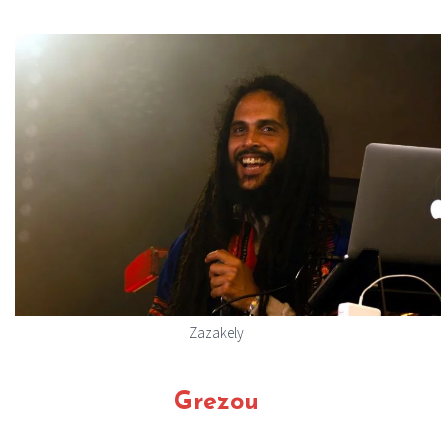
Zazakely
Grezou