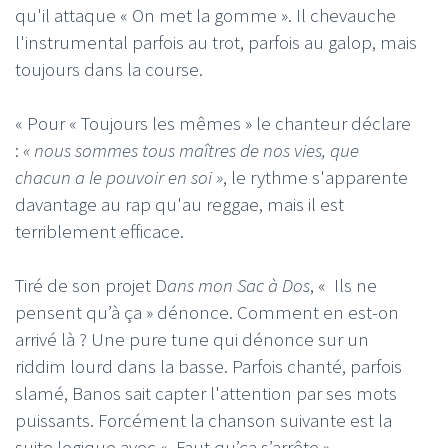
qu'il attaque « On met la gomme ». Il chevauche
l'instrumental parfois au trot, parfois au galop, mais
toujours dans la course.
« Pour « Toujours les mêmes » le chanteur déclare
:
« nous sommes tous maîtres de nos vies, que
chacun a le pouvoir en soi »
, le rythme s'apparente
davantage au rap qu'au reggae, mais il est
terriblement efficace.
Tiré de son projet D
ans mon Sac à Dos
, « Ils ne
pensent qu’à ça » dénonce. Comment en est-on
arrivé là ? Une pure tune qui dénonce sur un
riddim lourd dans la basse. Parfois chanté, parfois
slamé, Banos sait capter l'attention par ses mots
puissants. Forcément la chanson suivante est la
suite logique avec « Faut qu’ça s’arrête ».