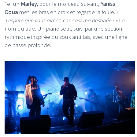
Tel un
Marley,
pour le morceau suivant,
Yaniss
Odua
met les bras en croix et regarde la foule.
«
J'espère que vous aimez, car c'est ma destinée ! »
Le
nom du titre. Un piano seul, suivi par une section
rythmique inspirée du zouk antillais, avec une ligne
de basse profonde.