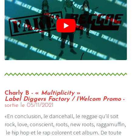
Charly B - «
Multiplicity
»
Label Diggers Factory / IWelcom Promo
-
sortie le 05/11/2021
«En conclusion, le dancehall, le reggae qu’il soit
rock, love, conscient, roots, new roots, raggamuffin,
le hip hop et le rap colorent cet album. De toute