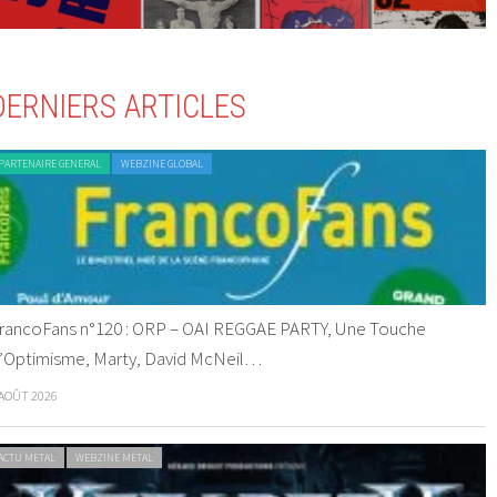
DERNIERS ARTICLES
PARTENAIRE GENERAL
WEBZINE GLOBAL
rancoFans n°120 : ORP – OAI REGGAE PARTY, Une Touche
’Optimisme, Marty, David McNeil…
 AOÛT 2026
ACTU METAL
WEBZINE METAL