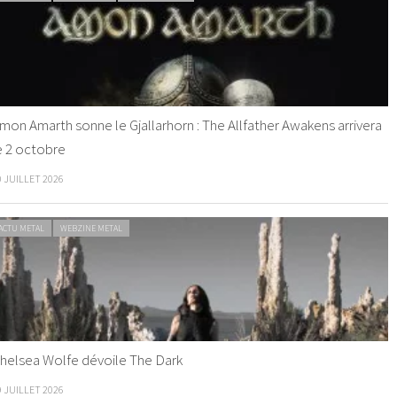
mon Amarth sonne le Gjallarhorn : The Allfather Awakens arrivera
e 2 octobre
0 JUILLET 2026
ACTU METAL
WEBZINE METAL
helsea Wolfe dévoile The Dark
9 JUILLET 2026