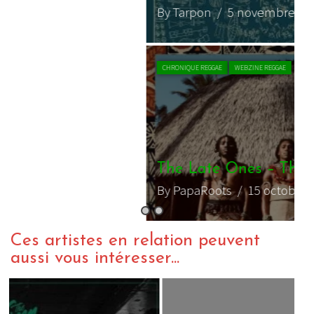
By Tarpon
/ 5 novembre 2021
CHRONIQUE REGGAE
WEBZINE REGGAE
The Late Ones – The Fourth Quarter
By PapaRoots
/ 15 octobre 2021
Ces artistes en relation peuvent
aussi vous intéresser...