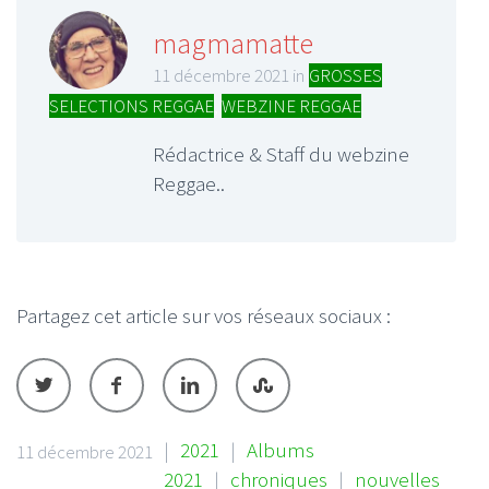
magmamatte
11 décembre 2021 in
GROSSES
SELECTIONS REGGAE
,
WEBZINE REGGAE
Rédactrice & Staff du webzine
Reggae..
Partagez cet article sur vos réseaux sociaux :
|
2021
|
Albums
11 décembre 2021
2021
|
chroniques
|
nouvelles