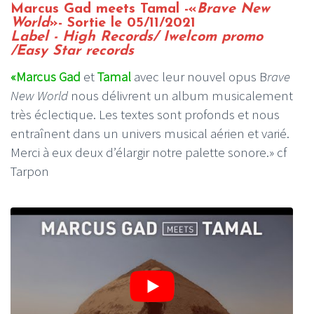
Marcus Gad meets Tamal -«
Brave New
World
»- Sortie le 05/11/2021
Label - High Records/ Iwelcom promo
/Easy Star records
«Marcus Gad
et
Tamal
avec leur nouvel opus B
rave
New World
nous délivrent un album musicalement
très éclectique. Les textes sont profonds et nous
entraînent dans un univers musical aérien et varié.
Merci à eux deux d’élargir notre palette sonore.» cf
Tarpon