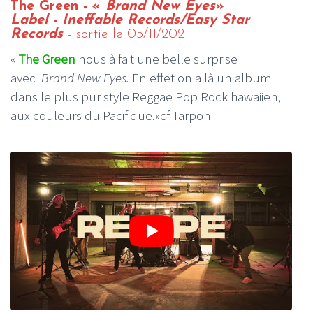
The Green - «
Brand New Eyes
»
Label
-
Ineffable Records/Easy Star
Records
- sortie le 05/11/2021
«
The Green
nous à fait une belle surprise
avec
Brand New Eyes.
En effet on a là un album
dans le plus pur style Reggae Pop Rock hawaiien,
aux couleurs du Pacifique.»cf Tarpon