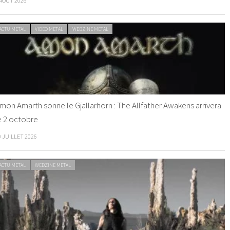
 AOÛT 2026
ACTU METAL
VIDEO METAL
WEBZINE METAL
mon Amarth sonne le Gjallarhorn : The Allfather Awakens arrivera
e 2 octobre
0 JUILLET 2026
ACTU METAL
WEBZINE METAL