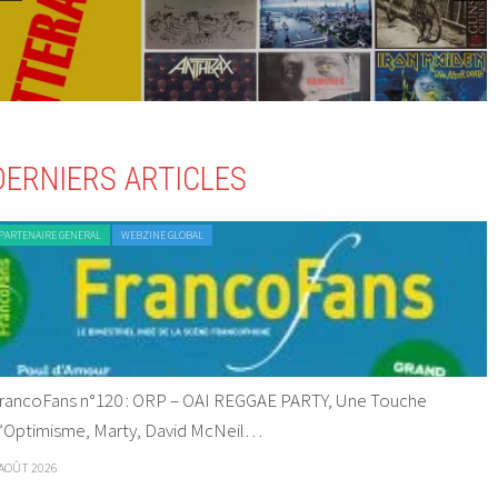
DERNIERS ARTICLES
PARTENAIRE GENERAL
WEBZINE GLOBAL
rancoFans n°120 : ORP – OAI REGGAE PARTY, Une Touche
’Optimisme, Marty, David McNeil…
 AOÛT 2026