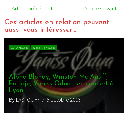
Article précédent
Article suivant
Ces articles en relation peuvent
aussi vous intéresser...
VIDEO REGGAE
WEBZINE REGGAE
,
rt à
Yaniss Odua – Viser l’Horizon
By J.Lion
/ 15 juin 2021
VIDEO REGGAE
WEBZINE REGGAE