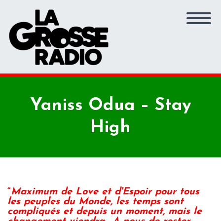
Yaniss Odua – Stay
High
“
Maximum de Love et d'Espoir pour tous
les peuples du Monde, les temps sont
compliqués et depuis un moment, mais le