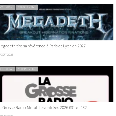
ACTU METAL
WEBZINE METAL
egadeth tire sa révérence à Paris et Lyon en 2027
 AOÛT 2026
ACTU METAL
WEBZINE METAL
a Grosse Radio Metal : les entrées 2026 #31 et #32