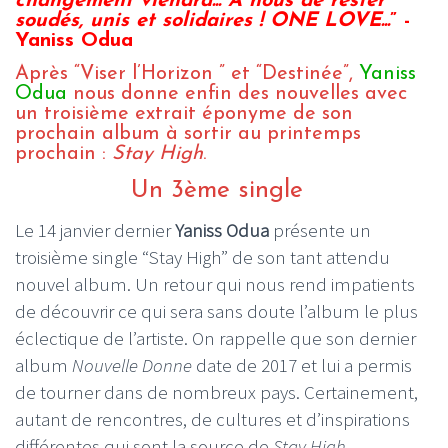
changement viendra... A nous de rester
soudés, unis et solidaires ! ONE LOVE...
” -
Yaniss Odua
Après “Viser l’Horizon ” et “Destinée”,
Yaniss
Odua
nous donne enfin des nouvelles avec
un troisième extrait éponyme de son
prochain album à sortir au printemps
prochain :
Stay High
.
Un 3ème single
Le 14 janvier dernier
Yaniss Odua
présente un
troisième single “Stay High” de son tant attendu
nouvel album. Un retour qui nous rend impatients
de découvrir ce qui sera sans doute l’album le plus
éclectique de l’artiste. On rappelle que son dernier
album
Nouvelle Donne
date de 2017 et lui a permis
de tourner dans de nombreux pays. Certainement,
autant de rencontres, de cultures et d’inspirations
différentes qui sont la source de
Stay High
.