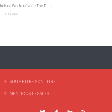
helsea Wolfe dévoile The Dark
9 JUILLET 2026
SOUMETTRE SON TITRE
MENTIONS LEGALES