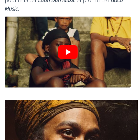
pour le label
Caan Dun Music
et promu par
Baco
Music
.