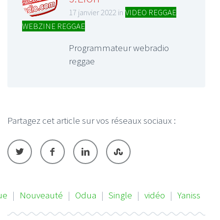
17 janvier 2022 in
VIDEO REGGAE
,
WEBZINE REGGAE
Programmateur webradio
reggae
Partagez cet article sur vos réseaux sociaux :
ue
|
Nouveauté
|
Odua
|
Single
|
vidéo
|
Yaniss