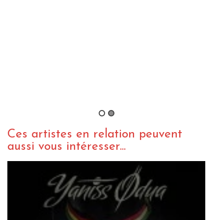
INTERVIEW REGGAE
WEBZINE REGGAE
A la rencontre de … Yaniss Odua
By BusBeer
/ 20 novembre 2014
Ces artistes en relation peuvent
aussi vous intéresser...