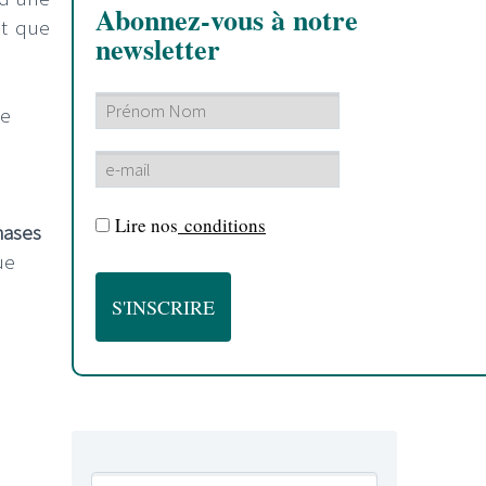
Abonnez-vous à notre
it que
newsletter
te
Lire nos
conditions
hases
ue