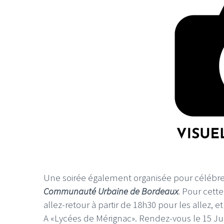
Une soirée également organisée pour célébrer l
Communauté Urbaine de Bordeaux
. Pour cett
allez-retour à partir de 18h30 pour les allez, e
A «Lycées de Mérignac». Rendez-vous le 15 Ju