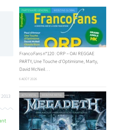
PARTENAIRE GENERAL
WEBZINE GLOBAL
FrancoFans n°120 : ORP – OAI REGGAE
PARTY, Une Touche d’Optimisme, Marty,
David McNeil…
6 AOÛT 2026
i 2013
ACTU METAL
WEBZINE METAL
ant