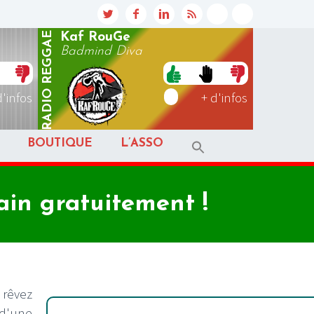
REGGAE
Kaf RouGe
Badmind Diva
RADIO
d'infos
+ d'infos
BOUTIQUE
L’ASSO
ain gratuitement !
 rêvez
 d'une