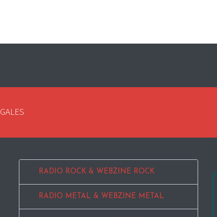
EGALES
RADIO ROCK & WEBZINE ROCK
RADIO METAL & WEBZINE METAL