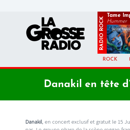
Tame Im
ROCK
Hummer
RADIO
ROCK
Danakil en tête d
Danakil
, en concert exclusif et gratuit le 15 J
pas. Le groupe phare de la scène reggae fran