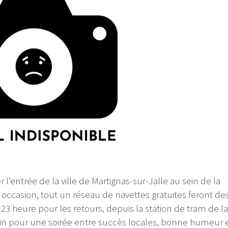
’entrée de la ville de Martignas-sur-Jalle au sein de la
e occasion, tout un réseau de navettes gratuites feront de
t 23 heure pour les retours, depuis la station de tram de la
in pour une soirée entre succès locales, bonne humeur e