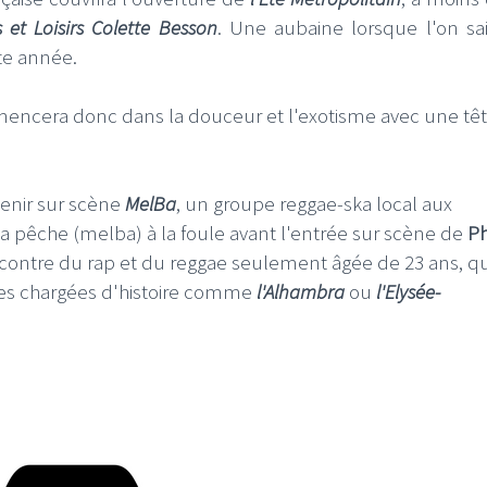
 et Loisirs Colette Besson
. Une aubaine lorsque l'on sa
te année.
mencera donc dans la douceur et l'exotisme avec une tê
tenir sur scène
MelBa
, un groupe reggae-ska local aux
a pêche (melba) à la foule avant l'entrée sur scène de
P
ncontre du rap et du reggae seulement âgée de 23 ans, q
lles chargées d'histoire comme
l'Alhambra
ou
l'Elysée-