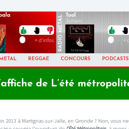
pala
Tool
METAL
Schism
RADIO
+ d'infos
+ 
METAL
REGGAE
CONCOURS
PODCASTS
’affiche de L’été métropolit
uin 2013 à
Martignas-sur-Jalle, en Gironde ? Non, vous ne
çaise couvrira l'ouverture de
l’Été Métropolitain
, à moins