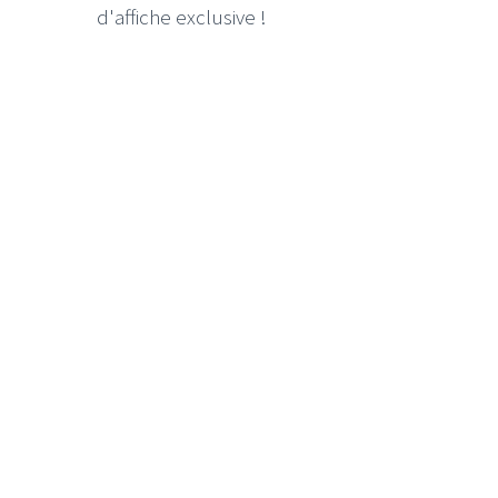
d'affiche exclusive !
LE GROS RIFFIF
LE GRO
Christm