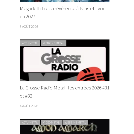
Megadeth tire sa révérence à Paris et Lyon
en 2027
6 AOÛT 2026
ACTU METAL
WEBZINE METAL
La Grosse Radio Metal : les entrées 2026 #31
et #32
4 AOÛT 2026
ACTU METAL
VIDEO METAL
WEBZINE METAL