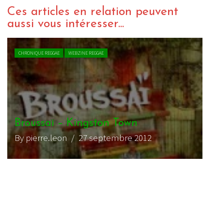
Ces articles en relation peuvent
aussi vous intéresser...
CHRONIQUE REGGAE
WEBZINE REGGAE
Broussaï – Kingston Town
T
By pierre.leon
/ 27 septembre 2012
B