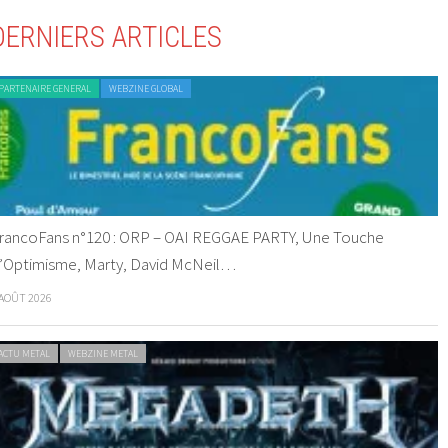
DERNIERS ARTICLES
PARTENAIRE GENERAL
WEBZINE GLOBAL
rancoFans n°120 : ORP – OAI REGGAE PARTY, Une Touche
’Optimisme, Marty, David McNeil…
 AOÛT 2026
ACTU METAL
WEBZINE METAL