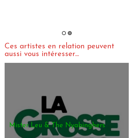
Mister Leu & The N
Give Me Fire
By roots tof
/ 31 janvier 2
Ces artistes en relation peuvent
aussi vous intéresser...
Mister Leu & The Nyabinghers