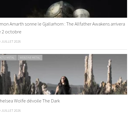
mon Amarth sonne le Gjallarhorn : The Allfather Awakens arrivera
e 2 octobre
0 JUILLET 2026
ACTU METAL
WEBZINE METAL
helsea Wolfe dévoile The Dark
9 JUILLET 2026