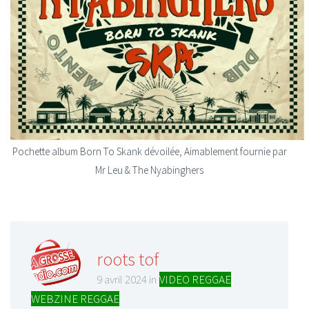
Pochette album Born To Skank dévoilée, Aimablement fournie par
Mr Leu & The Nyabinghers
roots tof
9 avril 2024 in
VIDEO REGGAE
,
WEBZINE REGGAE