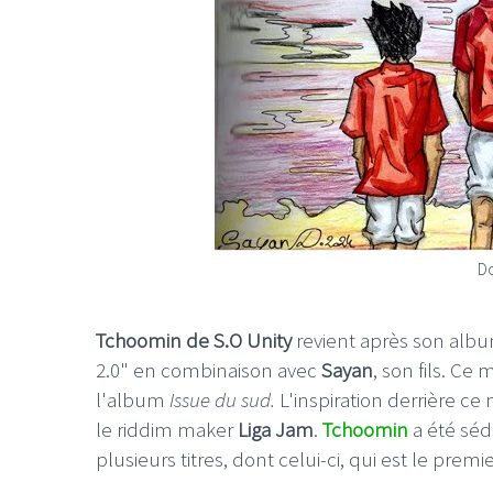
Do
Tchoomin de S.O Unity
revient après son alb
2.0" en combinaison avec
Sayan
, son fils. Ce
l'album
Issue du sud.
L'inspiration derrière c
le riddim maker
Liga Jam
.
Tchoomin
a été sédu
plusieurs titres, dont celui-ci, qui est le premi