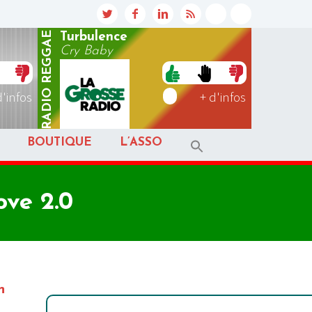
REGGAE
Turbulence
Cry Baby
RADIO
d'infos
+ d'infos
BOUTIQUE
L’ASSO
ve 2.0
n