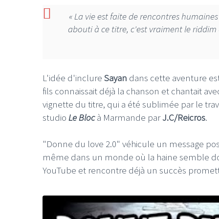
« La vie est faite de rencontres humaines
abouti à ce titre, c'est vraiment le riddim 
LE GROS RIFFIF
L'idée d'inclure
Sayan
dans cette aventure est
LE GRO
fils connaissait déjà la chanson et chantait ave
Christm
vignette du titre, qui a été sublimée par le tra
studio
Le Bloc
à Marmande par
J.C/Reicros
.
"Donne du love 2.0" véhicule un message posi
même dans un monde où la haine semble dominer
YouTube et rencontre déjà un succès promette