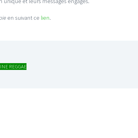
son unique et leurs messages engagés.
pie
en suivant ce
lien
.
INE REGGAE