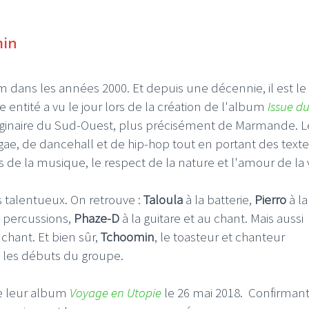
min
dans les années 2000. Et depuis une décennie, il est le
te entité a vu le jour lors de la création de l'album
Issue d
Originaire du Sud-Ouest, plus précisément de Marmande. L
e, de dancehall et de hip-hop tout en portant des textes
urs de la musique, le respect de la nature et l'amour de la v
 talentueux. On retrouve :
Taloula
à la batterie,
Pierro
à la
 percussions,
Phaze-D
à la guitare et au chant. Mais aussi
hant. Et bien sûr,
Tchoomin
, le toasteur et chanteur
 les débuts du groupe.
de leur album
Voyage en Utopie
le 26 mai 2018. Confirmant 