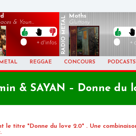
yd
Moths
METAL
ces & Youn...
Gluttony
RADIO
+ d'infos
+ 
METAL
REGGAE
CONCOURS
PODCASTS
min & SAYAN – Donne du lo
 le titre "Donne du love 2.0" . Une combinaiso
.