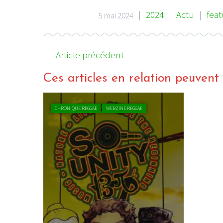
|
2024
|
Actu
|
feat
5 mai 2024
Article précédent
Ces articles en relation peuvent a
CHRONIQUE REGGAE
WEBZINE REGGAE