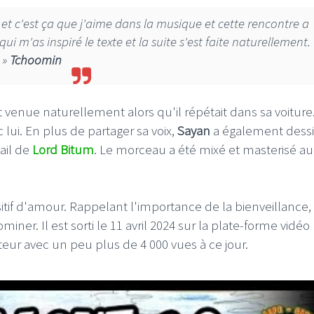
 et c'est ça que j'aime dans la musique et cette rencontre a
qui m'as inspiré le texte et la suite s'est faite naturellement.
»
Tchoomin
I
LE GROS RIFFIFI
 venue naturellement alors qu'il répétait dans sa voiture
S RIFFIFI –
LE GROS RIFFIFI – Su
c lui. En plus de partager sa voix,
Sayan
a également dessi
as Riffifi 2025 !!!
The Covers !!!
vail de
Lord Bitum
. Le morceau a été mixé et masterisé au
tif d'amour. Rappelant l'importance de la bienveillance,
. Il est sorti le 11 avril 2024 sur la plate-forme vidéo
ur avec un peu plus de 4 000 vues à ce jour.