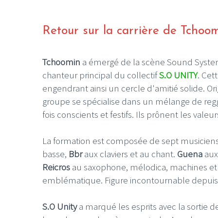
Retour sur la carrière de Tchoo
Tchoomin
a émergé de la scène Sound System 
chanteur principal du collectif
S.O UNITY
. Cet
engendrant ainsi un cercle d'amitié solide. 
groupe se spécialise dans un mélange de regga
fois conscients et festifs. Ils prônent les vale
La formation est composée de sept musiciens
basse,
Bbr
aux claviers et au chant.
Guena
aux
Reicros
au saxophone, mélodica, machines et c
emblématique. Figure incontournable depuis
S.O Unity
a marqué les esprits avec la sortie 