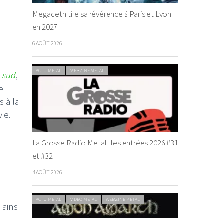
Megadeth tire sa révérence à Paris et Lyon
en 2027
6 AOÛT 2026
ACTU METAL
WEBZINE METAL
u sud
,
e
 à la
ie.
La Grosse Radio Metal : les entrées 2026 #31
et #32
4 AOÛT 2026
ACTU METAL
VIDEO METAL
WEBZINE METAL
ainsi