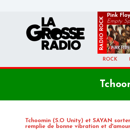
Pink Flo
ROCK
Empty Spa
RADIO
ROCK
Tchoo
Tchoomin (S.O Unity) et SAYAN sortent
remplie de bonne vibration et d'amour