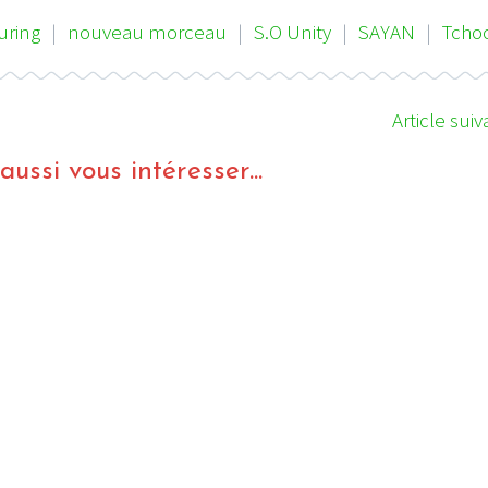
uring
|
nouveau morceau
|
S.O Unity
|
SAYAN
|
Tcho
Article suiv
ussi vous intéresser...