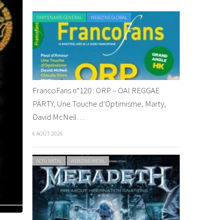
PARTENAIRE GENERAL
WEBZINE GLOBAL
FrancoFans n°120 : ORP – OAI REGGAE
PARTY, Une Touche d’Optimisme, Marty,
David McNeil…
6 AOÛT 2026
ACTU METAL
WEBZINE METAL