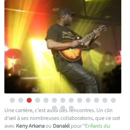
Une carrière, c'est aussi des rencontres. Un clin
d'œil à ses nombreuses collaborations, que ce soit
avec
Keny Arkana
ou
Danakil
pour
“Enfants du