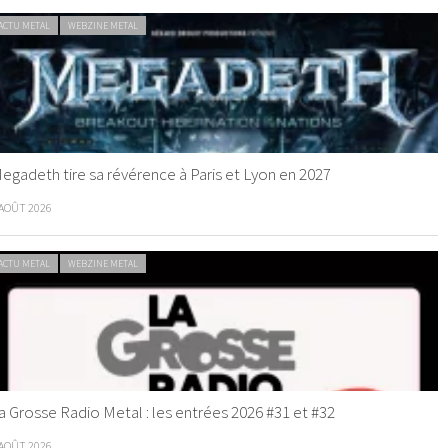
ACTU METAL
WEBZINE METAL
egadeth tire sa révérence à Paris et Lyon en 2027
 AOÛT 2026
ACTU METAL
WEBZINE METAL
a Grosse Radio Metal : les entrées 2026 #31 et #32
 AOÛT 2026