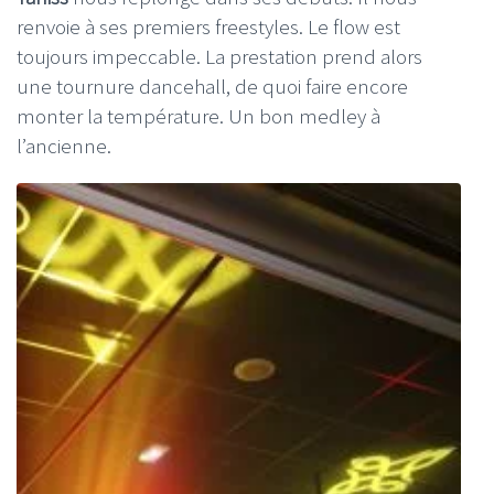
renvoie à ses premiers freestyles. Le flow est
toujours impeccable. La prestation prend alors
une tournure dancehall, de quoi faire encore
monter la température. Un bon medley à
l’ancienne.