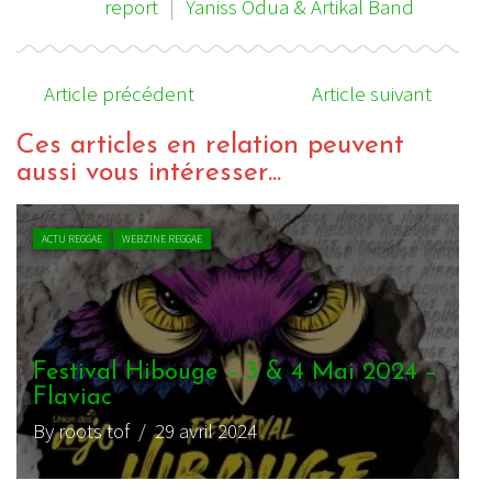
report
|
Yaniss Odua & Artikal Band
Article précédent
Article suivant
Ces articles en relation peuvent
aussi vous intéresser...
ACTU REGGAE
WEBZINE REGGAE
Festival Hibouge – 3 & 4 Mai 2024 –
Flaviac
By roots tof
/ 29 avril 2024