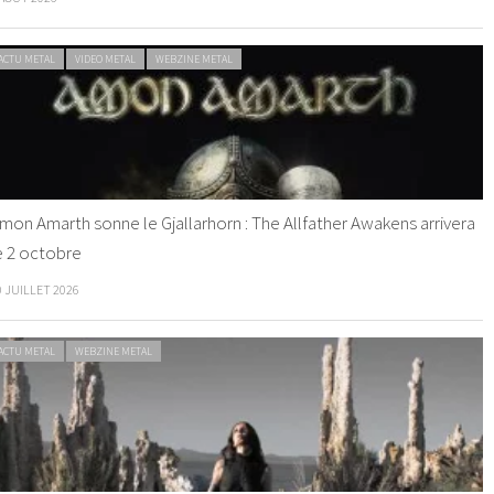
ACTU METAL
VIDEO METAL
WEBZINE METAL
mon Amarth sonne le Gjallarhorn : The Allfather Awakens arrivera
e 2 octobre
0 JUILLET 2026
ACTU METAL
WEBZINE METAL