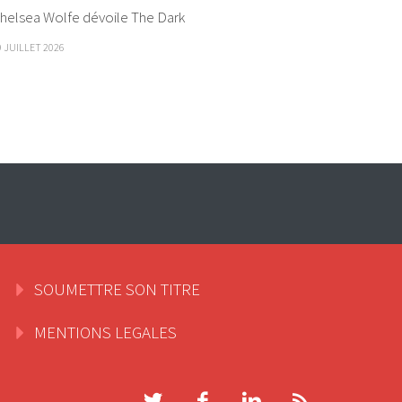
helsea Wolfe dévoile The Dark
9 JUILLET 2026
SOUMETTRE SON TITRE
MENTIONS LEGALES