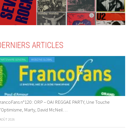
DERNIERS ARTICLES
PARTENAIRE GENERAL
WEBZINE GLOBAL
rancoFans n°120 : ORP – OAI REGGAE PARTY, Une Touche
’Optimisme, Marty, David McNeil…
 AOÛT 2026