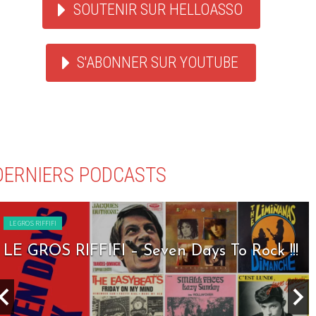
SOUTENIR SUR HELLOASSO
S'ABONNER SUR YOUTUBE
DERNIERS PODCASTS
LE GROS RIFFIFI
LE GROS RIFFIFI – Seven Days To Rock !!!