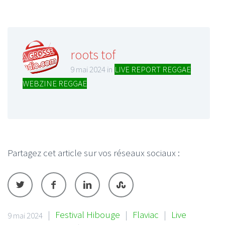
roots tof
9 mai 2024 in
LIVE REPORT REGGAE
,
WEBZINE REGGAE
Partagez cet article sur vos réseaux sociaux :
|
Festival Hibouge
|
Flaviac
|
Live
9 mai 2024