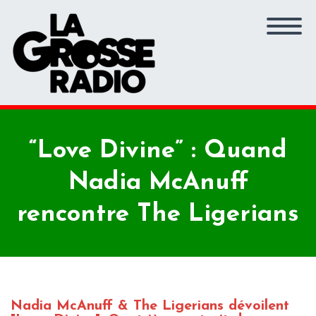
“Love Divine” : Quand
Nadia McAnuff
rencontre The Ligerians
Nadia McAnuff & The Ligerians dévoilent