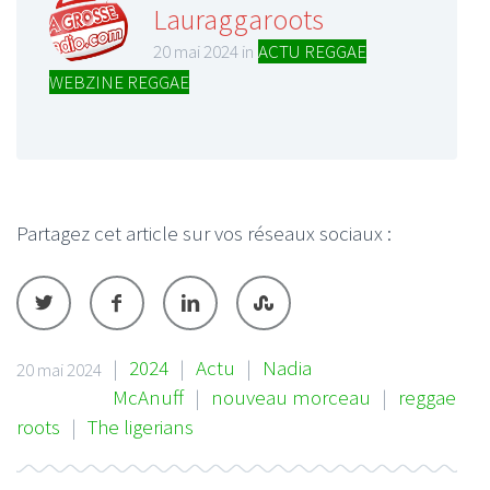
Lauraggaroots
20 mai 2024 in
ACTU REGGAE
,
WEBZINE REGGAE
Partagez cet article sur vos réseaux sociaux :
|
2024
|
Actu
|
Nadia
20 mai 2024
McAnuff
|
nouveau morceau
|
reggae
roots
|
The ligerians