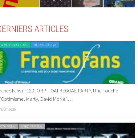
DERNIERS ARTICLES
PARTENAIRE GENERAL
WEBZINE GLOBAL
rancoFans n°120 : ORP – OAI REGGAE PARTY, Une Touche
’Optimisme, Marty, David McNeil…
 AOÛT 2026
ACTU METAL
WEBZINE METAL