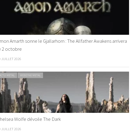
mon Amarth sonne le Gjallarhorn : The Allfather Awakens arrivera
e 2 octobre
0 JUILLET 2026
ACTU METAL
WEBZINE METAL
helsea Wolfe dévoile The Dark
9 JUILLET 2026