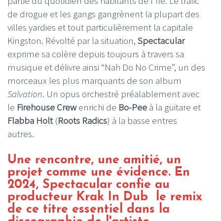
partie du quotidien des habitants de l'île. Le trafic
de drogue et les gangs gangrènent la plupart des
villes yardies et tout particulièrement la capitale
Kingston. Révolté par la situation,
Spectacular
exprime sa colère depuis toujours à travers sa
musique et délivre ainsi “
Nah Do No Crime”
, un des
morceaux les plus marquants de son album
Salvation
. Un opus orchestré préalablement avec
le
Firehouse Crew
enrichi de
Bo-Pee
à la guitare et
Flabba Holt
(
Roots Radics
) à la basse entres
autres.
Une rencontre, une amitié, un
projet comme une évidence. En
2024, Spectacular
confie au
producteur Krak In Dub
le remix
de ce titre essentiel dans la