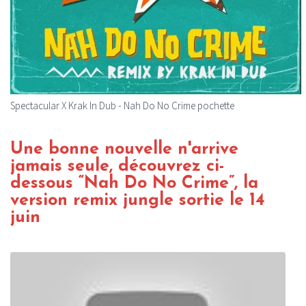
Spectacular X Krak In Dub - Nah Do No Crime pochette
Une bonne nouvelle n'arrive
jamais seule, découvrez ci-
dessous “Nah Do No Crime”, la
version remix jungle sortie le 14
juin