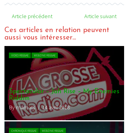
Article précédent
Article suivant
Ces articles en relation peuvent
aussi vous intéresser...
VIDEO REGGAE
WEBZINE REGGAE
Capleton & Krak In Dub – Ah No
People Dem Love
By J.Lion
/ 25 janvier 2021
VIDEO REGGAE
WEBZINE REGGAE