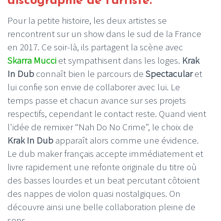
discographie de l'artiste.
Pour la petite histoire,
les deux artistes se
rencontrent sur un show dans le sud de la France
en 2017. Ce soir-là, ils partagent la scène avec
Skarra Mucci
et sympathisent dans les loges.
Krak
In Dub
connaît bien le parcours de
Spectacular
et
lui confie son envie de collaborer avec lui. Le
temps passe et chacun avance sur ses projets
respectifs, cependant le contact reste. Quand vient
l'idée de remixer “
Nah Do No Crime”
, le choix de
Krak In Dub
apparaît alors comme une évidence.
Le dub maker
français
accepte immédiatement et
livre rapidement une refonte originale du titre où
des
basses lourdes et un beat percutant
côtoient
des
nappes de violon
quasi nostalgiques. On
découvre ainsi une belle collaboration pleine de
sens.