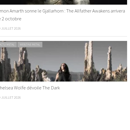
mon Amarth sonne le Gjallarhorn : The Allfather Awakens arrivera
e 2 octobre
0 JUILLET 2026
ACTU METAL
WEBZINE METAL
helsea Wolfe dévoile The Dark
9 JUILLET 2026