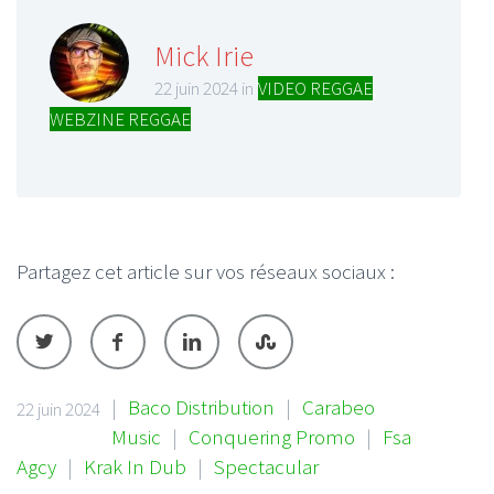
Mick Irie
22 juin 2024 in
VIDEO REGGAE
,
WEBZINE REGGAE
Partagez cet article sur vos réseaux sociaux :
|
Baco Distribution
|
Carabeo
22 juin 2024
Music
|
Conquering Promo
|
Fsa
Agcy
|
Krak In Dub
|
Spectacular