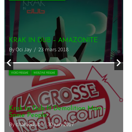
Spectacular & Ilements – Money
By J.Lion
/ 25 janvier 2020
VIDEO REGGAE
WEBZINE REGGAE
Lutan Fyah, Jah Mason &
Spectacular – High Grade Medley
By charliedub
/ 7 septembre 2019