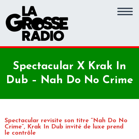
Spectacular X Krak In
Dub – Nah Do No Crime
Spectacular revisite son titre “Nah Do No
Crime”, Krak In Dub invité de luxe prend
le contrôle