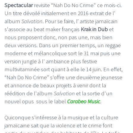
Spectacular
revisite
“
Nah Do No Crime" ce mois-ci.
Un titre dévoilé initialement en 2016 extrait de l’
album
Salvation
. Pour se faire, l’ artiste jamaïcain
s'associe au beat maker français
Krak in Dub
et
nous proposent donc, non pas une, mais bien
deux versions. Dans un premier temps, u
n reggae
moderne et mélancolique sort le 31 mai puis une
version jungle à l' ambiance plus festive
multivitaminée sort quant à elle le 14 juin. En effet,
“
Nah Do No Crime”
s'offre une deuxième jeunesse
et annonce de beaux projets à venir dont la
réédition de l'album
Salvation
et la sortie d'un
nouvel opus sous le label
Carabeo Music
.
Quiconque s'intéresse à la musique et la
culture
jamaïcaine
sait que la violence et le crime font