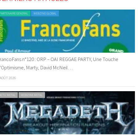
PARTENAIRE GENERAL
WEBZINE GLOBAL
rancoFans n°120 : ORP – OAI REGGAE PARTY, Une Touche
’Optimisme, Marty, David McNeil…
 AOÛT 2026
ACTU METAL
WEBZINE METAL