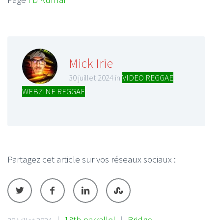
Mick Irie
30 juillet 2024 in
VIDEO REGGAE
,
WEBZINE REGGAE
Partagez cet article sur vos réseaux sociaux :
|
18th parrallel
|
Bridge