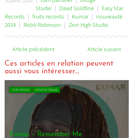
30 juillet 2024
Studio
|
David Goldfine
|
Easy Star
Records
|
fruits records
|
Kumar
|
nouveauté
2024
|
Robb Robinson
|
Zion High Studio
Article précédent
Article suivant
Ces articles en relation peuvent
aussi vous intéresser...
VIDEO REGGAE
WEBZINE REGGAE
Kumar – Walk With You