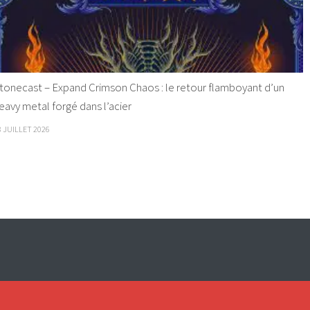
tonecast – Expand Crimson Chaos : le retour flamboyant d’un
eavy metal forgé dans l’acier
8 JUILLET 2026