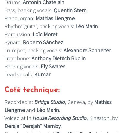
Drums:
Antonin Chatelain
Bass, backing vocals:
Quentin Stern
Piano, organ:
Mathias Liengme
Rhythm guitar, backing vocals:
Léo Marin
Percussion:
Loïc Moret
Synare:
Roberto Sánchez
Trumpet, backing vocals:
Alexandre Schneiter
Trombone:
Anthony Dietrich Buclin
Backing vocals:
Ely Swares
Lead vocals:
Kumar
Coté technique:
Recorded at
Bridge Studio
, Geneva, by
Mathias
Liengme
and
Léo Marin
.
Voiced at In
House Recording Studio
, Kingston, by
Deraja
“
Derajah
”
Mamby
.