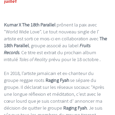
juillet
Kumar X The 18th Parallel
prônent la paix avec
"World Wide Love". Le tout nouveau single de l’
artiste est sorti ce mois-ci en collaboration avec
The
18th Parallel
, groupe associé au label
Fruits
Records
. Ce titre est extrait du prochain album
intitulé
Tales of Reality
prévu pour le 18 octobre .
En 2018, l’artiste jamaïcain et ex-chanteur du
groupe reggae roots
Raging Fyah
se sépare du
groupe. Il déclarait sur les réseaux sociaux: "Après
une longue réflexion et méditation, c'est avec le
cœur lourd que je suis contraint d' annoncer ma
décision de quitter le groupe
Raging Fyah
. Je suis
sûr que tous les membres du groupe tireront