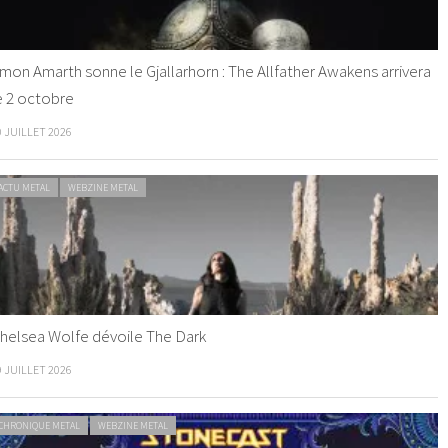
mon Amarth sonne le Gjallarhorn : The Allfather Awakens arrivera
e 2 octobre
0 JUILLET 2026
ACTU METAL
WEBZINE METAL
helsea Wolfe dévoile The Dark
9 JUILLET 2026
CHRONIQUE METAL
WEBZINE METAL