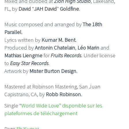
Mixed and dubbed at
Zion High Studio
, Lakeland,
FL, by
David
“
JAH David
”
Goldfine
.
Music composed and arranged by
The 18th
Parallel
.
Lyrics written by
Kumar M. Bent
.
Produced by
Antonin Chatelain
,
Léo Marin
and
Mathias Liengme
for
Fruits Records
. Under license
to
Easy Star Records
.
Artwork by
Mister Burton Design
.
Mastered at Robinson Mastering, San Juan
Capistrano, CA, by
Robb Robinson
.
Single “
World Wide Love” disponible sur les
plateformes de téléchargement
Page
Fb Kumar