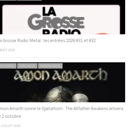
a Grosse Radio Metal : les entrées 2026 #31 et #32
 AOÛT 2026
ACTU METAL
VIDEO METAL
WEBZINE METAL
mon Amarth sonne le Gjallarhorn : The Allfather Awakens arrivera
e 2 octobre
0 JUILLET 2026