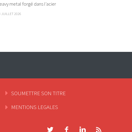
eavy metal forgé dans l’acier
8 JUILLET 2026
SOUMETTRE SON TITRE
MENTIONS LEGALES