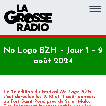
No Logo BZH – Jour 1 – 9
août 2024
La 7e édition du festival
No Logo BZH
s'est déroulée les 9, 10 et 11 août derniers
au Fort Saint-Père, près de Saint-Malo.