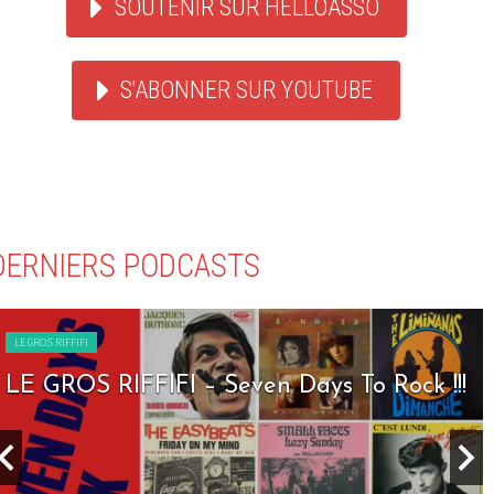
SOUTENIR SUR HELLOASSO
S'ABONNER SUR YOUTUBE
DERNIERS PODCASTS
LE GROS RIFFIFI
LE GROS RIFFIFI – Seven Days To Rock !!!