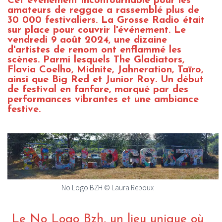
Cet événement incontournable pour les
amateurs de reggae a rassemblé plus de
30 000 festivaliers. La Grosse Radio était
sur place pour couvrir l'événement. Le
vendredi 9 août 2024, une dizaine
d'artistes de renom ont enflammé les
scènes. Parmi lesquels The Gladiators,
Flavia Coelho, Midnite, Jahneration, Taïro,
ainsi que Big Red et Junior Roy. Un début
de festival en fanfare, marqué par des
performances vibrantes et une ambiance
festive.
No Logo BZH © Laura Reboux
Le No Logo Bzh, un lieu unique où