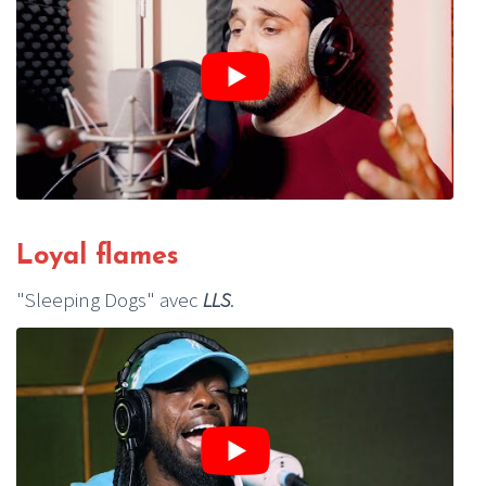
Loyal flames
"Sleeping Dogs" avec
LLS
.