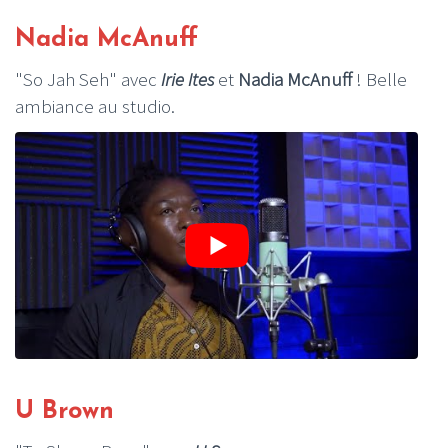
Nadia McAnuff
"So Jah Seh" avec
Irie Ites
et
Nadia McAnuff
! Belle
ambiance au studio.
U Brown