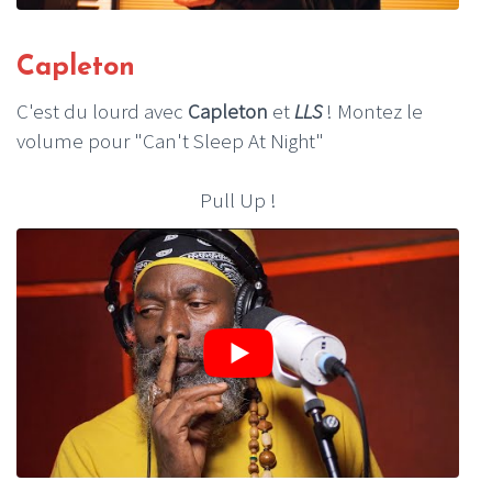
Capleton
C'est du lourd avec
Capleton
et
LLS
! Montez le
volume pour "Can't Sleep At Night"
Pull Up !