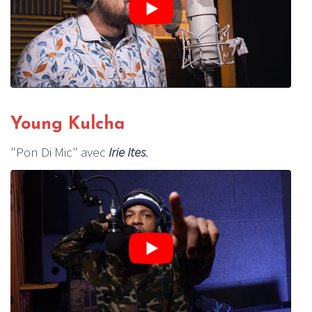
Young Kulcha
"Pon Di Mic" avec
Irie Ites
.