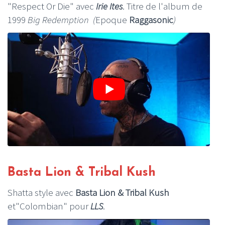
"Respect Or Die" avec
Irie Ites
. Titre de l'album de
1999
Big Redemption (
Epoque
Raggasonic
)
Basta Lion & Tribal Kush
Shatta style avec
Basta Lion & Tribal Kush
et"Colombian" pour
LLS
.