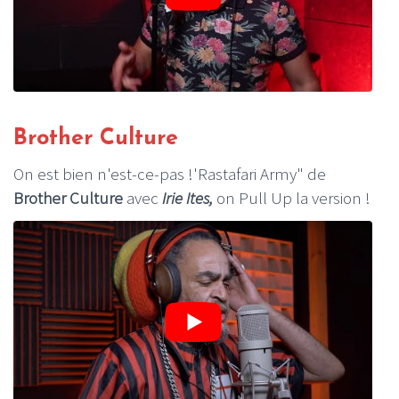
Brother Culture
On est bien n'est-ce-pas !'Rastafari Army" de
Brother Culture
avec
Irie Ites,
on Pull Up la version !