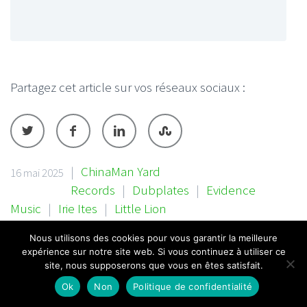
Partagez cet article sur vos réseaux sociaux :
|
ChinaMan Yard
16 mai 2025
Records
|
Dubplates
|
Evidence
Music
|
Irie Ites
|
Little Lion
Sound
|
Live
|
Studio Live
|
vidéos
Nous utilisons des cookies pour vous garantir la meilleure
expérience sur notre site web. Si vous continuez à utiliser ce
site, nous supposerons que vous en êtes satisfait.
Article précédent
Article suivant
Ok
Non
Politique de confidentialité