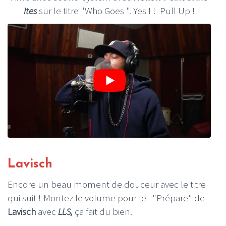
Ites
sur le titre "Who Goes ". Yes I ! Pull Up !
Lavisch
Encore un beau moment de douceur avec le titre
qui suit ! Montez le volume pour le "Prépare" de
Lavisch
avec
LLS,
ça fait du bien.