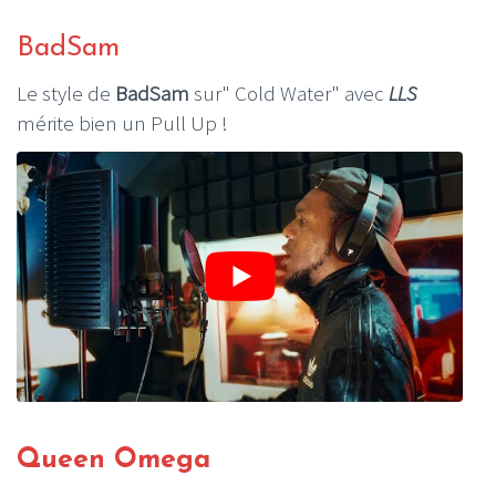
BadSam
Le style de
BadSam
sur" Cold Water" avec
LLS
mérite bien un Pull Up !
Queen Omega