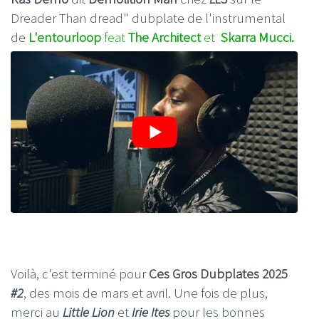
Dreader Than dread" dubplate de l'instrumental
de
L'entourloop
feat
The Architect
et
Skarra Mucci.
Voilà, c'est terminé pour
Ces Gros Dubplates 2025
#2
, des mois de mars et avril. Une fois de plus,
merci au
Little Lion
et
Irie Ites
pour les bonnes