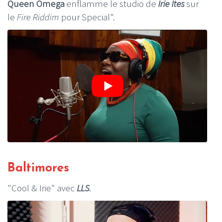
Queen Omega
enflamme le studio de
Irie Ites
sur
le
Fire Riddim
pour Special".
Baltimores
"Cool & Irie" avec
LLS
.