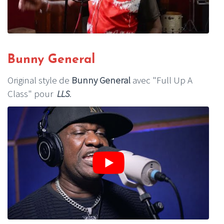
Bunny General
Original style de
Bunny General
avec "Full Up A
Class" pour
LLS
.