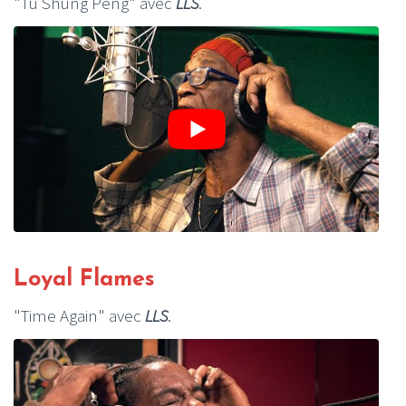
"Tu Shung Peng" avec
LLS
.
Loyal Flames
"Time Again" avec
LLS
.