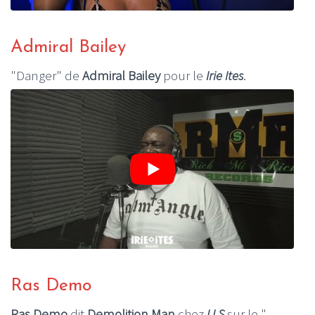
Admiral Bailey
"Danger" de
Admiral Bailey
pour le
Irie Ites
.
Ras Demo
Ras Demo
dit
Demolition Man
chez
LLS
sur le "