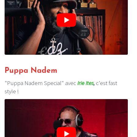
Puppa Nadem
"Puppa Nadem Special" avec
Irie Ites
,
c'est fast
style !