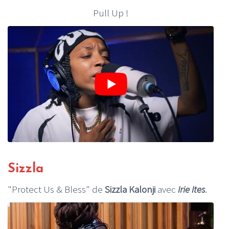
Pull Up !
Sizzla
"Protect Us & Bless" de
Sizzla Kalonji
avec
Irie Ites
.