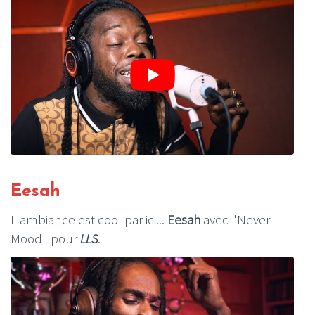
Eesah
L'ambiance est cool par ici...
Eesah
avec "Never
Mood" pour
LLS
.