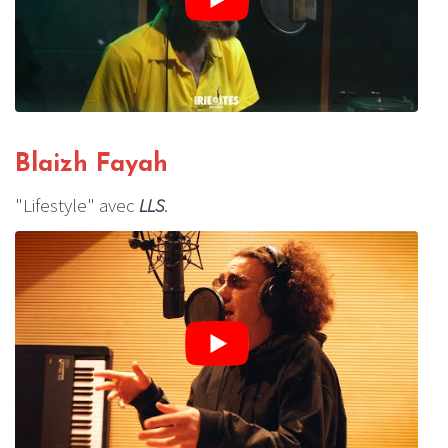
Blaizh Fayah
"Lifestyle" avec
LLS
.