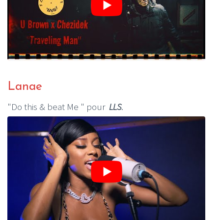
Lanae
"Do this & beat Me " pour
LLS
.