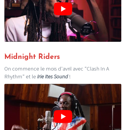
Midnight Riders
On commence le mois d'avril avec "Clash In A
Rhythm" et le
I
rie Ites Sound
!