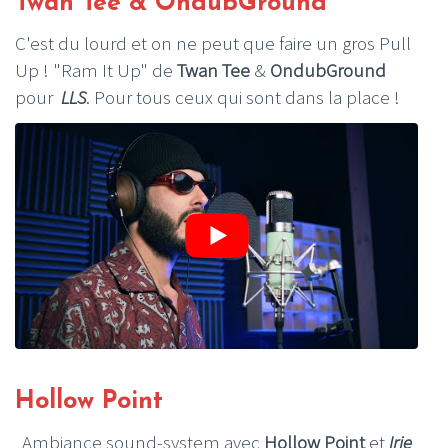
Twan Tee & OndubGround
C'est du lourd et on ne peut que faire un gros Pull
Up ! "Ram It Up" de
Twan Tee
&
OndubGround
pour
LLS
. Pour tous ceux qui sont dans la place !
Hollow Point
Ambiance sound-system avec
Hollow Point
et
Irie