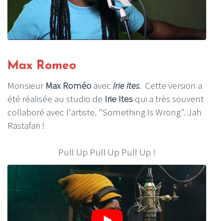
Max Romeo
Monsieur
Max Roméo
avec
Irie Ites
. Cette version a
été réalisée au studio de
Irie Ites
qui a très souvent
collaboré avec l'artiste. "Something Is Wrong". Jah
Rastafari !
Pull Up Pull Up Pull Up !