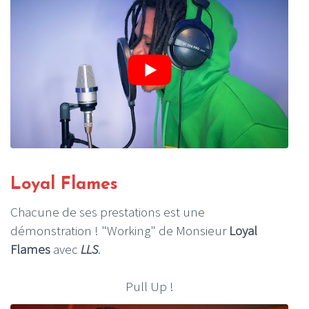
Loyal Flames
Chacune de ses prestations est une
démonstration ! "Working" de Monsieur
Loyal
Flames
avec
LLS
.
Pull Up !