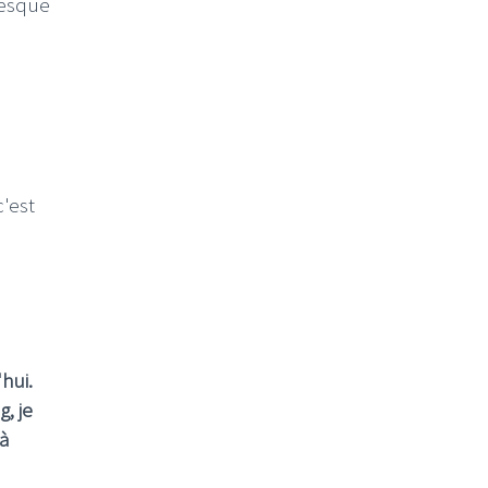
resque
c'est
hui.
, je
 à