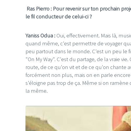
Ras Pierro : Pour revenir sur ton prochain pr
le fil conducteur de celui-ci ?
Yaniss Odua :
Oui, effectivement. Mais là, mu
quand même, c'est permettre de voyager qu
LE GROS RIFFIFI
LE GROS R
peu partout dans le monde. C'est un peu le fi
LE GROS RIFFIFI –
LE G
"On My Way". C'est du partage, de la vraie vie.
Christmas Riffifi 2025 !!!
The C
route, de ce qu'on vit et de ce qu'on chante
forcément non plus, mais on en parle encore un
s'éloigne pas trop de ça. Même si on ramène d
la même.