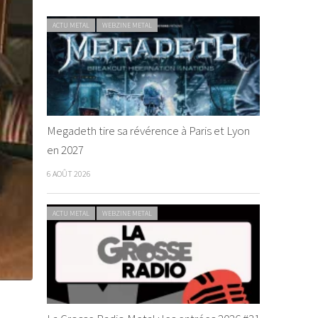
ACTU METAL
WEBZINE METAL
Megadeth tire sa révérence à Paris et Lyon
en 2027
6 AOÛT 2026
ACTU METAL
WEBZINE METAL