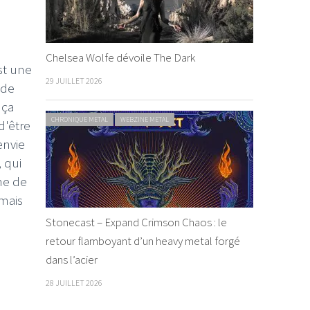
Chelsea Wolfe dévoile The Dark
st une
29 JUILLET 2026
 de
 ça
CHRONIQUE METAL
WEBZINE METAL
d'être
envie
 qui
ine de
 mais
Stonecast – Expand Crimson Chaos : le
retour flamboyant d’un heavy metal forgé
dans l’acier
28 JUILLET 2026