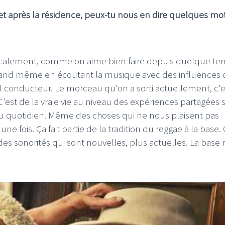
ojet après la résidence, peux-tu nous en dire quelques mo
sicalement, comme on aime bien faire depuis quelque t
and même en écoutant la musique avec des influences 
IFFIFI
LE GROS RIFFIFI
l conducteur. Le morceau qu'on a sorti actuellement, c'e
ROS RIFFIFI – Surfin’
LE GROS RIFFIFI –
 C'est de la vraie vie au niveau des expériences partagées s
overs !!!
Littératurock !!!
 au quotidien. Même des choses qui ne nous plaisent pas
e fois. Ça fait partie de la tradition du reggae à la base.
es sonorités qui sont nouvelles, plus actuelles. La base 