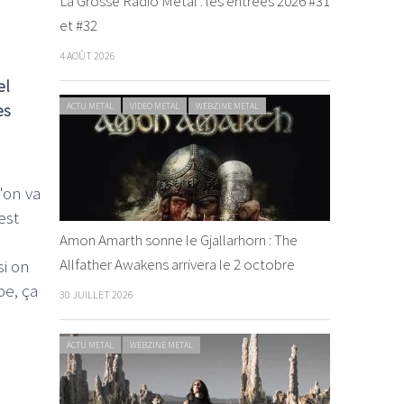
La Grosse Radio Metal : les entrées 2026 #31
et #32
4 AOÛT 2026
el
es
ACTU METAL
VIDEO METAL
WEBZINE METAL
'on va
est
Amon Amarth sonne le Gjallarhorn : The
Allfather Awakens arrivera le 2 octobre
si on
be, ça
30 JUILLET 2026
ACTU METAL
WEBZINE METAL