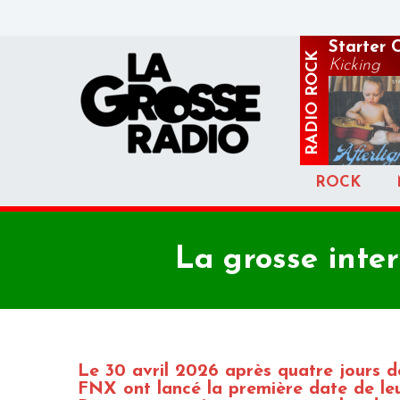
Starter 
ROCK
Kicking
RADIO
ROCK
La grosse inte
Le 30 avril 2026 après quatre jours d
FNX ont lancé la première date de le