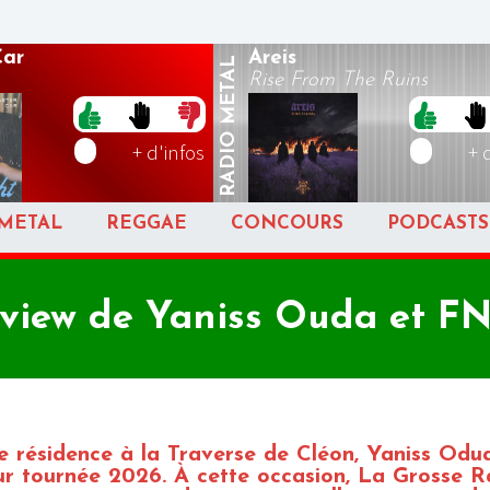
Car
Areis
METAL
Rise From The Ruins
RADIO
+ d'infos
+ 
METAL
REGGAE
CONCOURS
PODCASTS
rview de Yaniss Ouda et FN
e résidence à la Traverse de Cléon, Yaniss Odu
ur tournée 2026. À cette occasion, La Grosse R