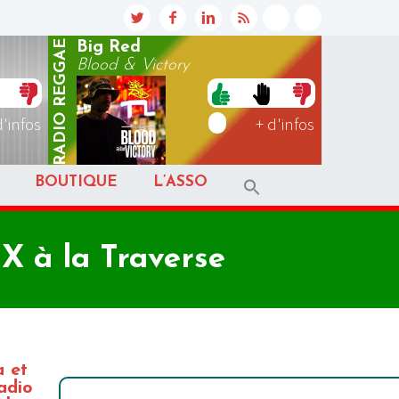
REGGAE
Big Red
Blood & Victory
RADIO
d'infos
+ d'infos
BOUTIQUE
L’ASSO
X à la Traverse
a et
adio