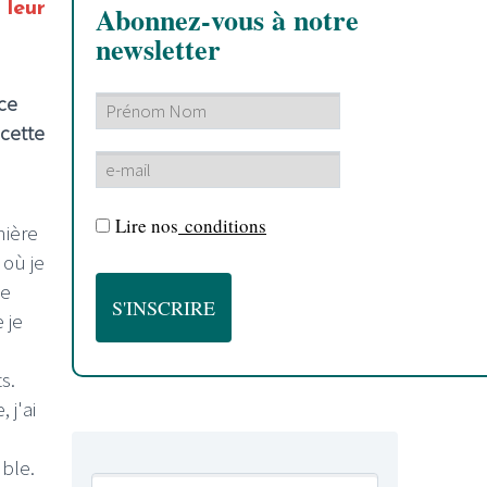
 leur
Abonnez-vous à notre
newsletter
ce
 cette
Lire nos
conditions
nière
 où je
pe
 je
s.
 j'ai
a
ble.