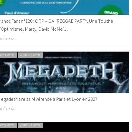
rancoFans n°120 : ORP – OAI REGGAE PARTY, Une Touche
’Optimisme, Marty, David McNeil…
 AOÛT 2026
ACTU METAL
WEBZINE METAL
egadeth tire sa révérence à Paris et Lyon en 2027
 AOÛT 2026
ACTU METAL
WEBZINE METAL