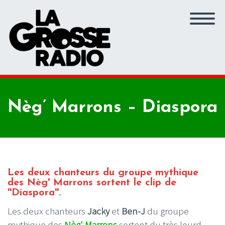
Nèg’ Marrons – Diaspora
Les deux chanteurs du groupe mythique
des Nèg' Marrons sortent le clip de
''Diaspora''.
Les deux chanteurs
Jacky
et
Ben-J
du groupe
mythique des
Nèg' Marrons
sortent du très lourd