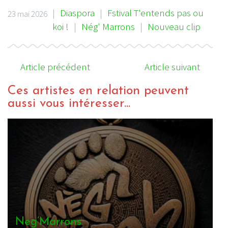
|
Diaspora
|
Fstival T'entends pas ou
23 mai 2026
koi !
|
Nég' Marrons
|
Nouveau clip
Article précédent
Article suivant
Ces artistes en relation peuvent
aussi vous intéresser...
Neg’Marrons