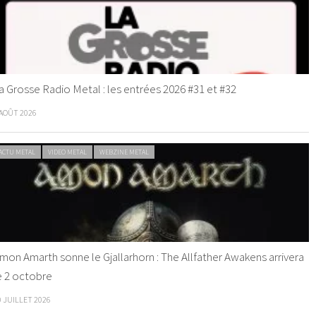
a Grosse Radio Metal : les entrées 2026 #31 et #32
 AOÛT 2026
ACTU METAL
VIDEO METAL
WEBZINE METAL
mon Amarth sonne le Gjallarhorn : The Allfather Awakens arrivera
e 2 octobre
0 JUILLET 2026