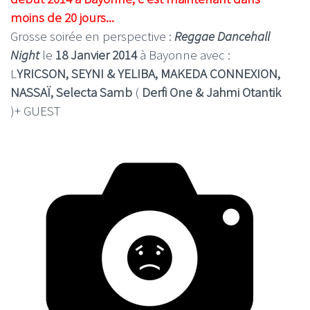
moins de 20 jours...
Grosse soirée en perspective :
Reggae Dancehall
Night
le
18 Janvier 2014
à Bayonne avec :
L
YRICSON, SEYNI & YELIBA, MAKEDA CONNEXION,
NASSAÏ, Selecta Samb
(
Derfi One & Jahmi Otantik
)+ GUEST