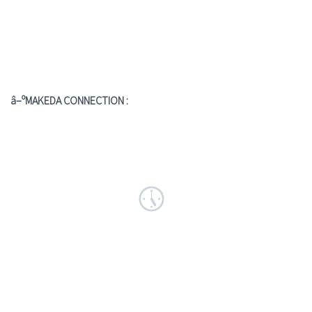
â–ºMAKEDA CONNECTION :