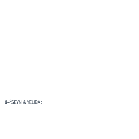
â–ºSEYNI & YELIBA :