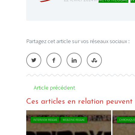
Partagez cet article sur vos réseaux sociaux :
LE GROS RIFFIFI
LE GROS RIFFIF
LE GROS RIFFIFI –
LE GRO
Christmas Riffifi 2025 !!!
The Cov
Article précédent
Ces articles en relation peuvent a
INTERVIEW REGGAE
WEBZINE REGGAE
CHRONIQUE