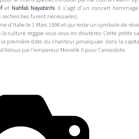
ef
et
Nahfali Nayabinhi
. Il s'agit d'un concert hommage
s recherches furent nécessaires)
me d'Italie le 1 Mars 1896 et qui reste un symbole de rési
 la culture reggae vous vous en douterez. Cette petite sa
 la première date du chanteur jamaïquain dans la capita
 d'Adoua par l'empereur Menelik II pour l'anecdote.