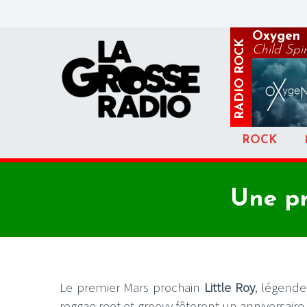
Oxygen
ROCK
Child Spir
RADIO
ROCK
Une pr
Le premier Mars prochain
Little Roy
, légende
reggae root et groovy fêteront un anniversaire