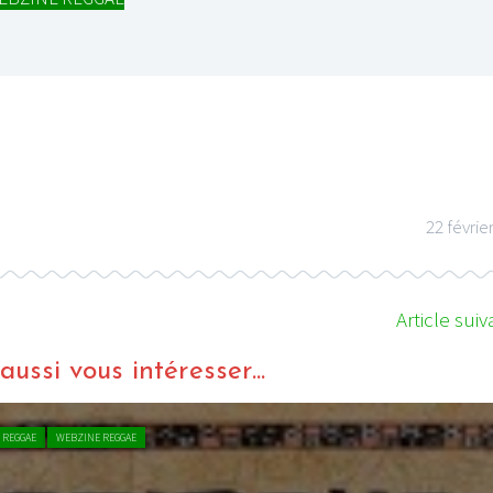
I
LE GROS RIFFIFI
S RIFFIFI – Surfin’
LE GROS RIFFIFI –
ers !!!
Littératurock !!!
22 févrie
Article suiv
ussi vous intéresser...
 REGGAE
WEBZINE REGGAE