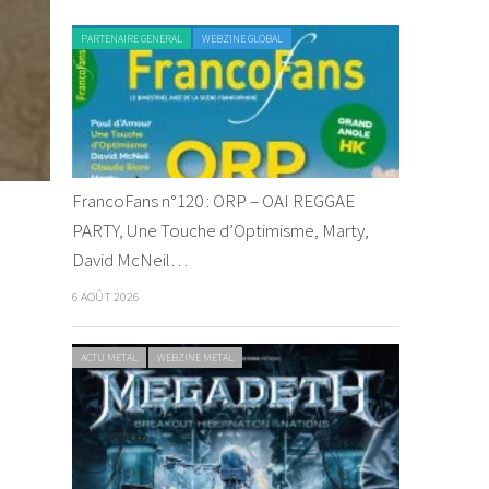
PARTENAIRE GENERAL
WEBZINE GLOBAL
FrancoFans n°120 : ORP – OAI REGGAE
PARTY, Une Touche d’Optimisme, Marty,
David McNeil…
6 AOÛT 2026
ACTU METAL
WEBZINE METAL