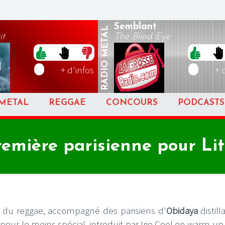
Semblant
METAL
it
The Blind Eye
RADIO
+ d'infos
+ 
METAL
REGGAE
CONCOURS
PODCASTS
emière parisienne pour Lit
 du reggae, accompagné des parisiens d'
Obidaya
distill
 pour le moins spécial, introduit par Irie Cool en warm up 