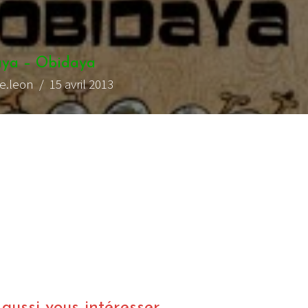
ya – Obidaya
re.leon
/ 15 avril 2013
ussi vous intéresser...