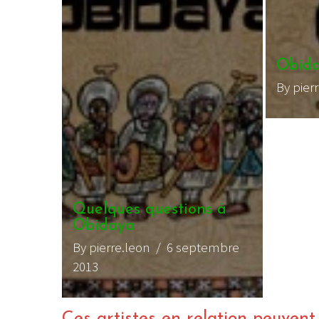
Obida
By pier
Quelques questions à
Obidaya
By pierre.leon
/ 6 septembre
2013
Ces artistes en relation peuvent a