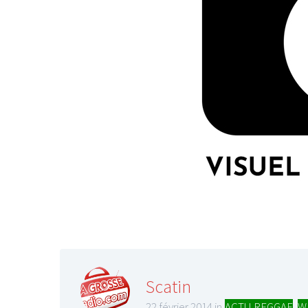
Scatin
22 février 2014 in
ACTU REGGAE
,
W