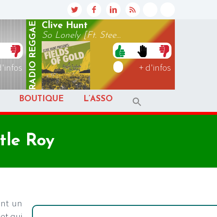
REGGAE
Clive Hunt
So Lonely [Ft. Stee...
RADIO
d'infos
+ d'infos
BOUTIQUE
L’ASSO
tle Roy
ant un
et qui