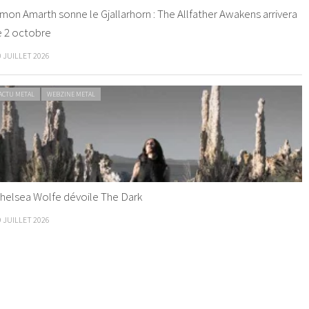
mon Amarth sonne le Gjallarhorn : The Allfather Awakens arrivera
e 2 octobre
0 JUILLET 2026
ACTU METAL
WEBZINE METAL
helsea Wolfe dévoile The Dark
9 JUILLET 2026