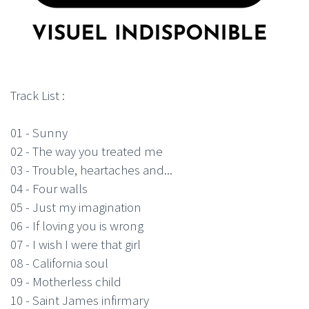
Track List :
01 - Sunny
02 - The way you treated me
03 - Trouble, heartaches and...
04 - Four walls
05 - Just my imagination
06 - If loving you is wrong
07 - I wish I were that girl
08 - California soul
09 - Motherless child
10 - Saint James infirmary