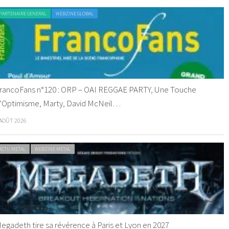
PARTENAIRE GENERAL
WEBZINE GLOBAL
rancoFans n°120 : ORP – OAI REGGAE PARTY, Une Touche
’Optimisme, Marty, David McNeil…
 AOÛT 2026
ACTU METAL
WEBZINE METAL
egadeth tire sa révérence à Paris et Lyon en 2027