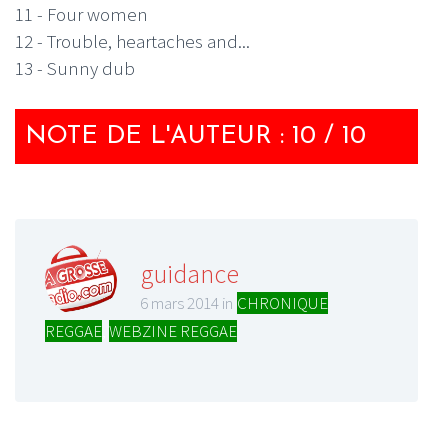
11 - Four women
12 - Trouble, heartaches and...
13 - Sunny dub
NOTE DE L'AUTEUR : 10 / 10
guidance
6 mars 2014 in
CHRONIQUE
REGGAE
,
WEBZINE REGGAE