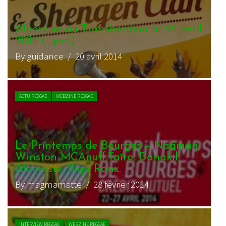
Alborosie au Transbordeur le 25 avril
2014 (Lyon)
By guidance
/ 20 avril 2014
ACTU REGGAE
WEBZINE REGGAE
Le Printemps de Bourges – Naâman,
Winston MCAnuff,Taïro, Danakil,
Alborosie, Biga Ranx.
By magmamatte
/ 28 février 2014
INTERVIEW REGGAE
WEBZINE REGGAE