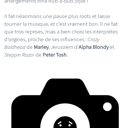
arrangements inna Rub-a-dub Style !
Il fait néanmoins une pause plus roots et laisse
tourner la musique, et c’est vraiment bon. Il ne fait
que trois reprises, mais a bien choisi les interprètes
d’origines, proche de ses influences :
Crazy
Baldhead
de
Marley
,
Jerusalem
d’
Alpha Blondy
et
Steppin Razor
de
Peter Tosh
.