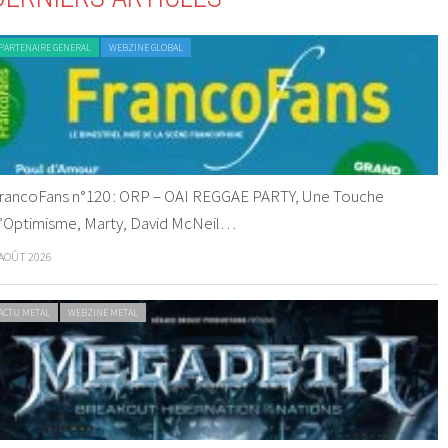
PARTENAIRE GENERAL
WEBZINE GLOBAL
rancoFans n°120 : ORP – OAI REGGAE PARTY, Une Touche
’Optimisme, Marty, David McNeil…
 AOÛT 2026
ACTU METAL
WEBZINE METAL