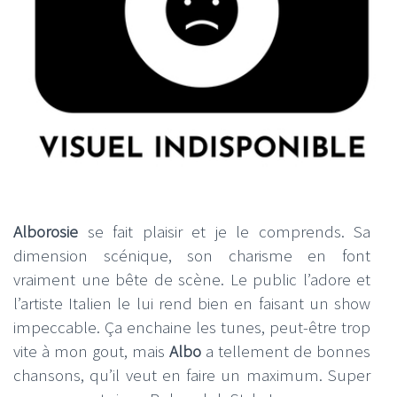
Alborosie
se fait plaisir et je le comprends. Sa
dimension scénique, son charisme en font
vraiment une bête de scène. Le public l’adore et
l’artiste Italien le lui rend bien en faisant un show
impeccable. Ça enchaine les tunes, peut-être trop
vite à mon gout, mais
Albo
a tellement de bonnes
chansons, qu’il veut en faire un maximum. Super