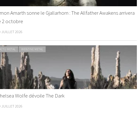
mon Amarth sonne le Gjallarhorn : The Allfather Awakens arrivera
e 2 octobre
0 JUILLET 2026
ACTU METAL
WEBZINE METAL
helsea Wolfe dévoile The Dark
9 JUILLET 2026