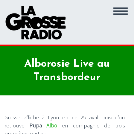
Alborosie Live au
Transbordeur
Grosse affiche à Lyon en ce 25 avril puisqu’on
retrouve
Pupa
Albo
en compagnie de trois
premières parties.