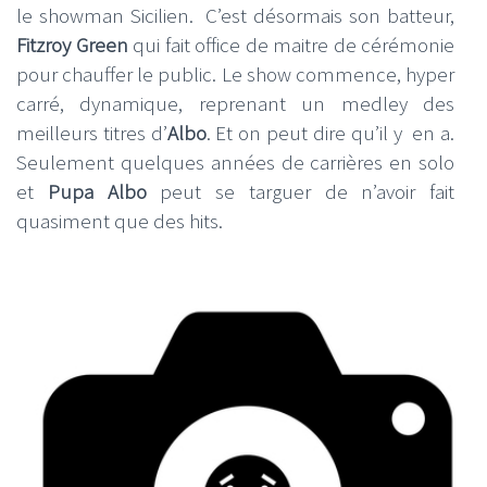
le showman Sicilien. C’est désormais son batteur,
Fitzroy Green
qui fait office de maitre de cérémonie
pour chauffer le public. Le show commence, hyper
carré, dynamique, reprenant un medley des
meilleurs titres d’
Albo
. Et on peut dire qu’il y en a.
Seulement quelques années de carrières en solo
et
Pupa Albo
peut se targuer de n’avoir fait
quasiment que des hits.