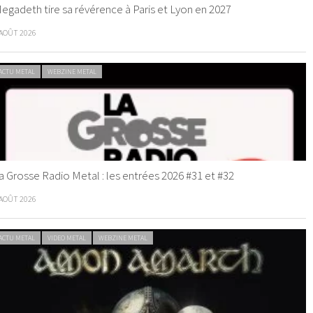
egadeth tire sa révérence à Paris et Lyon en 2027
 AOÛT 2026
ACTU METAL
WEBZINE METAL
a Grosse Radio Metal : les entrées 2026 #31 et #32
 AOÛT 2026
ACTU METAL
VIDEO METAL
WEBZINE METAL