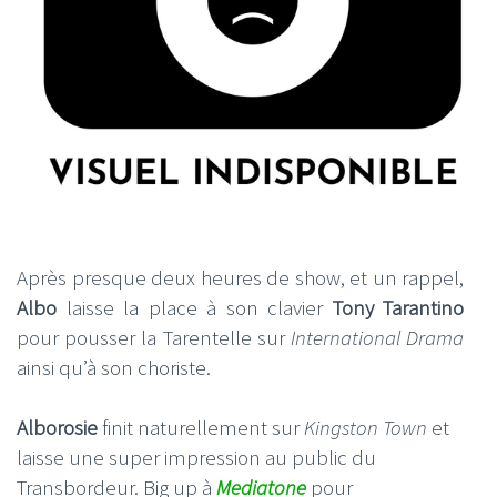
Après presque deux heures de show, et un rappel,
Albo
laisse la place à son clavier
Tony Tarantino
pour pousser la Tarentelle sur
International Drama
ainsi qu’à son choriste.
Alborosie
finit naturellement sur
Kingston Town
et
laisse une super impression au public du
Transbordeur. Big up à
Mediatone
pour