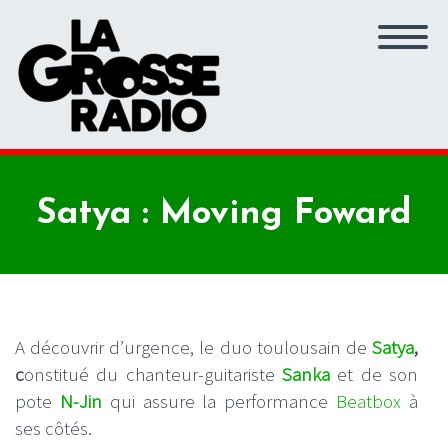
Satya : Moving Foward
A découvrir d’urgence, le duo toulousain de
Satya
,
c
onstitué du chanteur-guitariste
Sanka
et de son
pote
N-Jin
qui assure la performance
Beatbox
à
ses côtés.