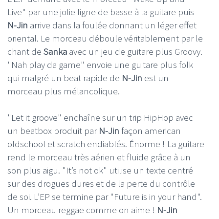
Live" par une jolie ligne de basse à la guitare puis
N-Jin
arrive dans la foulée donnant un léger effet
oriental. Le morceau déboule véritablement par le
chant de
Sanka
avec un jeu de guitare plus Groovy.
"Nah play da game" envoie une guitare plus folk
qui malgré un beat rapide de
N-Jin
est un
morceau plus mélancolique.
"Let it groove" enchaîne sur un trip HipHop avec
un beatbox produit par
N-Jin
façon american
oldschool et scratch endiablés. Énorme ! La guitare
rend le morceau très aérien et fluide grâce à un
son plus aigu. "It’s not ok" utilise un texte centré
sur des drogues dures et de la perte du contrôle
de soi. L’EP se termine par "Future is in your hand".
Un morceau reggae comme on aime !
N-Jin