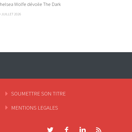
helsea Wolfe dévoile The Dark
9 JUILLET 2026
SOUMETTRE SON TITRE
MENTIONS LEGALES