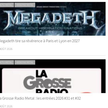
ACTU METAL
WEBZINE METAL
egadeth tire sa révérence à Paris et Lyon en 2027
 AOÛT 2026
ACTU METAL
WEBZINE METAL
a Grosse Radio Metal : les entrées 2026 #31 et #32
 AOÛT 2026