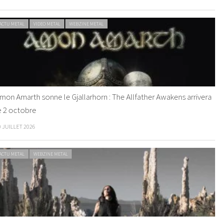
ACTU METAL
VIDEO METAL
WEBZINE METAL
mon Amarth sonne le Gjallarhorn : The Allfather Awakens arrivera
e 2 octobre
0 JUILLET 2026
ACTU METAL
WEBZINE METAL