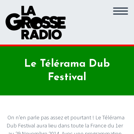
Le Télérama Dub
Festival
On n’en parle pas assez et pourtant ! Le Télérama
Dub Festival aura lieu dans toute la France du 1er
au 29 Novembre 2014. Avec une programmation