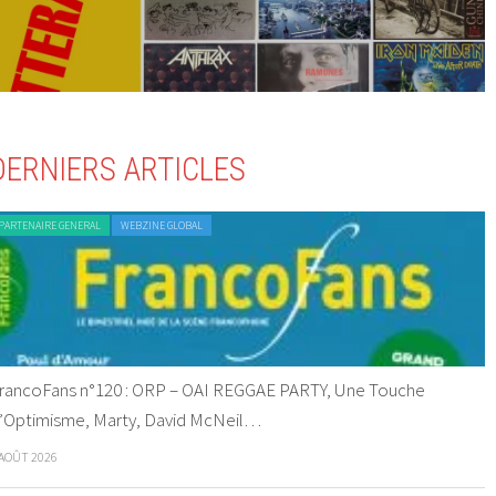
DERNIERS ARTICLES
PARTENAIRE GENERAL
WEBZINE GLOBAL
rancoFans n°120 : ORP – OAI REGGAE PARTY, Une Touche
’Optimisme, Marty, David McNeil…
 AOÛT 2026