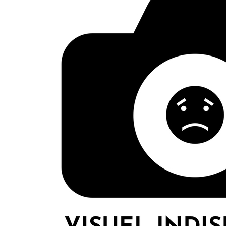
LE GROS RIFFIF
LE GRO
Christm