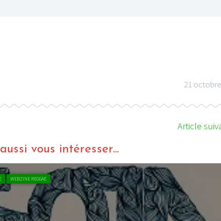
21 octobre
Article suiv
ussi vous intéresser...
E
WEBZINE REGGAE