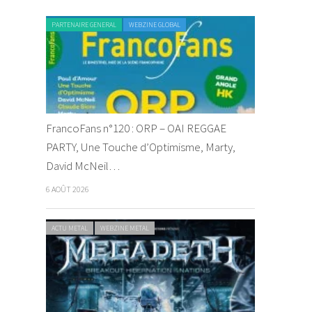
PARTENAIRE GENERAL
WEBZINE GLOBAL
FrancoFans n°120 : ORP – OAI REGGAE
PARTY, Une Touche d’Optimisme, Marty,
David McNeil…
6 AOÛT 2026
ACTU METAL
WEBZINE METAL