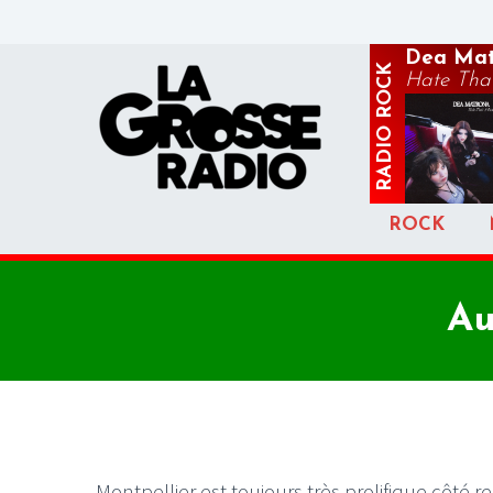
Dea Mat
ROCK
Hate That
RADIO
ROCK
Au
Montpellier est toujours très prolifique côté re