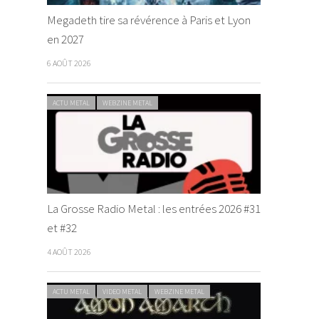
Megadeth tire sa révérence à Paris et Lyon
en 2027
6 AOÛT 2026
ACTU METAL
WEBZINE METAL
La Grosse Radio Metal : les entrées 2026 #31
et #32
4 AOÛT 2026
ACTU METAL
VIDEO METAL
WEBZINE METAL