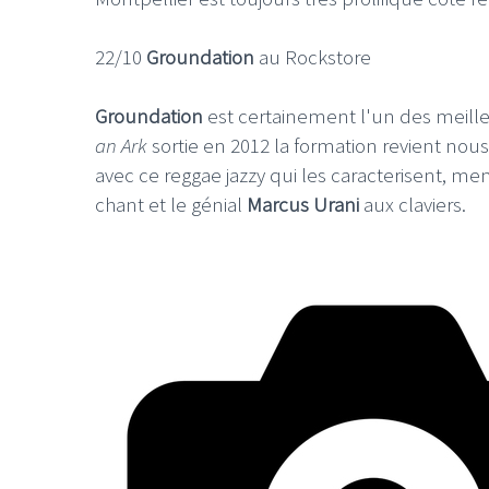
22/10
Groundation
au Rockstore
Groundation
est certainement l'un des meill
an Ark
sortie en 2012 la formation revient nou
avec ce reggae jazzy qui les caracterisent, 
chant et le génial
Marcus Urani
aux claviers.