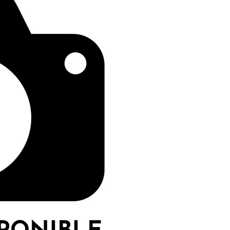
I
LE GROS RIFFIFI
S RIFFIFI –
LE GROS RIFFIFI – Su
as Riffifi 2025 !!!
The Covers !!!