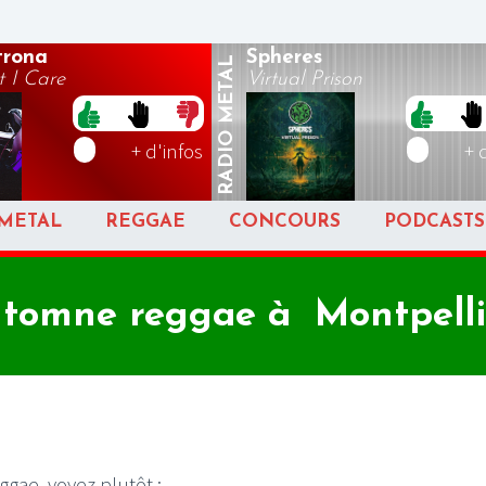
rona
Spheres
METAL
 I Care
Virtual Prison
RADIO
+ d'infos
+ 
METAL
REGGAE
CONCOURS
PODCASTS
tomne reggae à Montpelli
ggae, voyez plutôt :