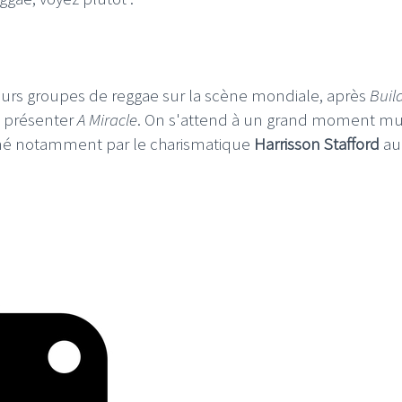
eurs groupes de reggae sur la scène mondiale, après
Buil
s présenter
A Miracle
. On s'attend à un grand moment mu
mené notamment par le charismatique
Harrisson Stafford
au