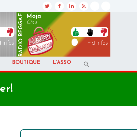
REGGAE
Moja
One
RADIO
d'infos
+ d'infos
BOUTIQUE
L’ASSO
er!