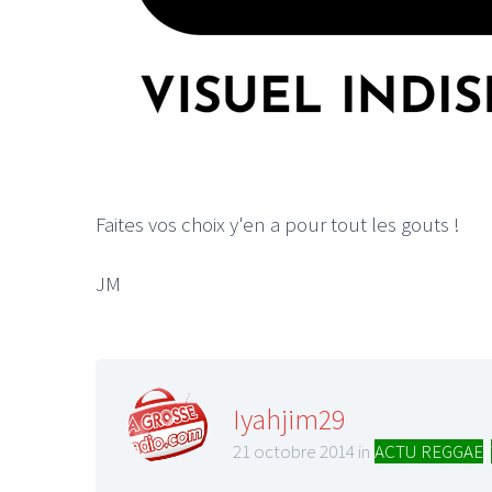
Faites vos choix y'en a pour tout les gouts !
JM
Iyahjim29
21 octobre 2014 in
ACTU REGGAE
,