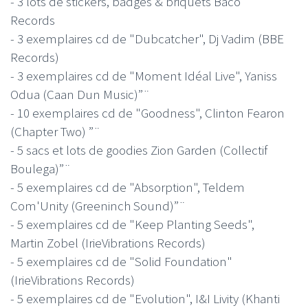
- 3 lots de stickers, badges & briquets Baco
Records
- 3 exemplaires cd de "Dubcatcher", Dj Vadim (BBE
Records)
- 3 exemplaires cd de "Moment Idéal Live", Yaniss
Odua (Caan Dun Music)”¨
- 10 exemplaires cd de "Goodness", Clinton Fearon
(Chapter Two) ”¨
- 5 sacs et lots de goodies Zion Garden (Collectif
Boulega)”¨
- 5 exemplaires cd de "Absorption", Teldem
Com'Unity (Greeninch Sound)”¨
- 5 exemplaires cd de "Keep Planting Seeds",
Martin Zobel (IrieVibrations Records)
- 5 exemplaires cd de "Solid Foundation"
(IrieVibrations Records)
- 5 exemplaires cd de "Evolution", I&I Livity (Khanti