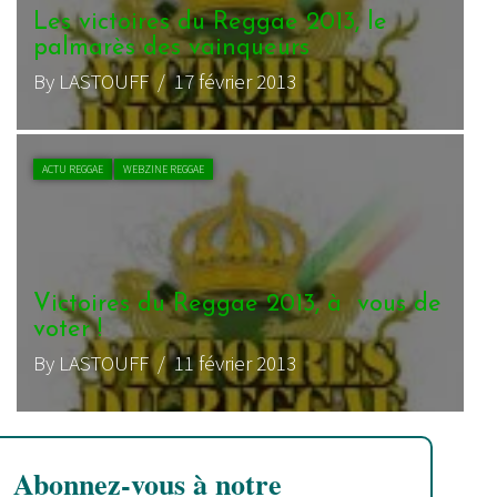
Les victoires du Reggae 2013, le
palmarès des vainqueurs
By LASTOUFF
/ 17 février 2013
ACTU REGGAE
WEBZINE REGGAE
Victoires du Reggae 2013, à vous de
voter !
By LASTOUFF
/ 11 février 2013
Abonnez-vous à notre