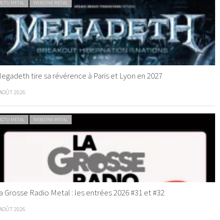
ACTU METAL
WEBZINE METAL
egadeth tire sa révérence à Paris et Lyon en 2027
 AOÛT 2026
ACTU METAL
WEBZINE METAL
a Grosse Radio Metal : les entrées 2026 #31 et #32
 AOÛT 2026