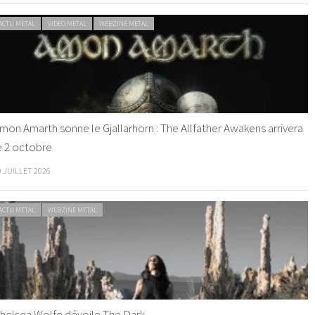
ACTU METAL
VIDEO METAL
WEBZINE METAL
mon Amarth sonne le Gjallarhorn : The Allfather Awakens arrivera
e 2 octobre
0 JUILLET 2026
ACTU METAL
WEBZINE METAL
helsea Wolfe dévoile The Dark