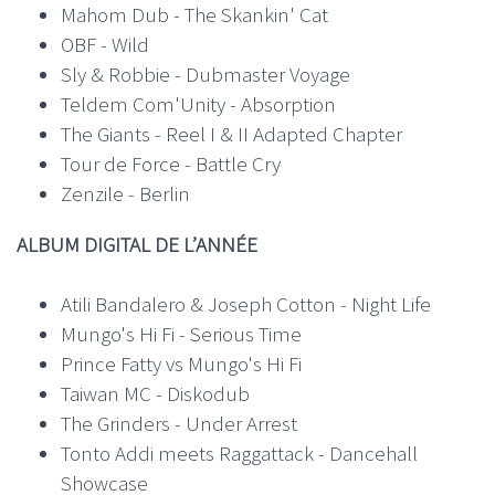
Mahom Dub - The Skankin' Cat
OBF - Wild
Sly & Robbie - Dubmaster Voyage
Teldem Com'Unity - Absorption
The Giants - Reel I & II Adapted Chapter
Tour de Force - Battle Cry
Zenzile - Berlin
ALBUM DIGITAL DE L’ANNÉE
Atili Bandalero & Joseph Cotton - Night Life
Mungo's Hi Fi - Serious Time
Prince Fatty vs Mungo's Hi Fi
Taiwan MC - Diskodub
The Grinders - Under Arrest
Tonto Addi meets Raggattack - Dancehall
Showcase