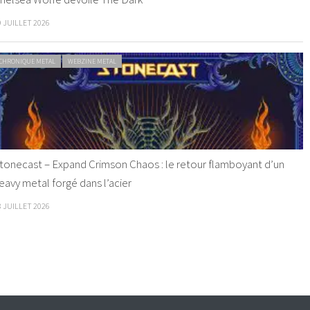
9 JUILLET 2026
CHRONIQUE METAL
WEBZINE METAL
tonecast – Expand Crimson Chaos : le retour flamboyant d’un
eavy metal forgé dans l’acier
8 JUILLET 2026