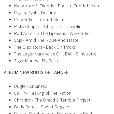
Nicodrum & Friends - Back to Fundehchan
Raging Fyah - Destiny
Rebelution - Count Me In
Ricky Chaplin - Chap Dem Chaplin
Rod Anton & The Ligerians - Wevolution
Soja - Amid The Noise And Haste
The Gladiators - Back On Tracks
The Legendary Voice Of UB40 - Silhouette
Ziggy Marley - Fly Rasta
ALBUM NEW ROOTS DE L'ANNÉE
Bugle - Anointed
Cali P - Healing Of The Nation
Chronixx - The Dread & Terrible Project
Delly Ranks - Sweet Reggae
Duane Stephenson - Dangerously Roots,