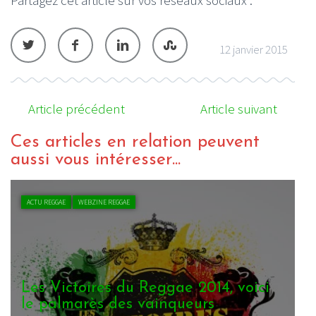
12 janvier 2015
Article précédent
Article suivant
Ces articles en relation peuvent
aussi vous intéresser...
ACTU REGGAE
WEBZINE REGGAE
Les Victoires du Reggae 2014, voici
le palmarès des vainqueurs