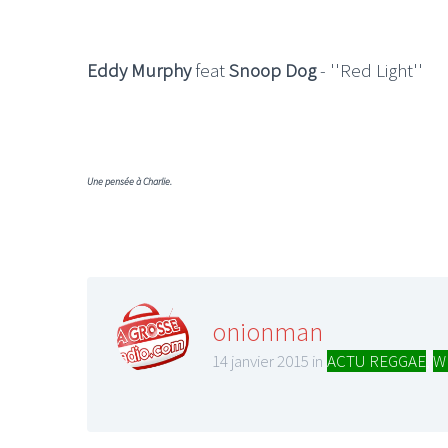
Eddy Murphy
feat
Snoop Dog
- ''Red Light''
LE GROS RIFFIF
LE GRO
Une pensée à Charlie.
Christm
onionman
14 janvier 2015 in
ACTU REGGAE
,
W