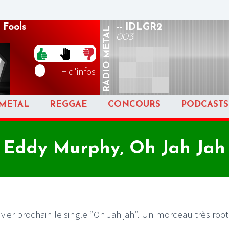
 Fools
-- IDLGR2
METAL
003
RADIO
+ d'infos
METAL
REGGAE
CONCOURS
PODCASTS
Eddy Murphy, Oh Jah Jah
nvier prochain le single ‘’Oh Jah jah’’. Un morceau très root