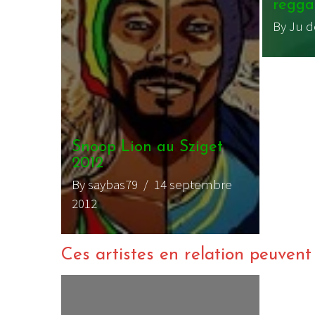
regga
By Ju 
Snoop Lion au Sziget
2012
By saybas79
/ 14 septembre
2012
Ces artistes en relation peuvent a