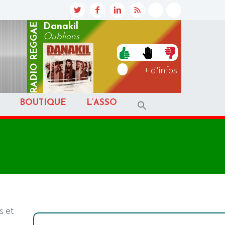
REGGAE
Danakil
Oublions
RADIO
+ d'infos
BOUTIQUE
L’ASSO
s et