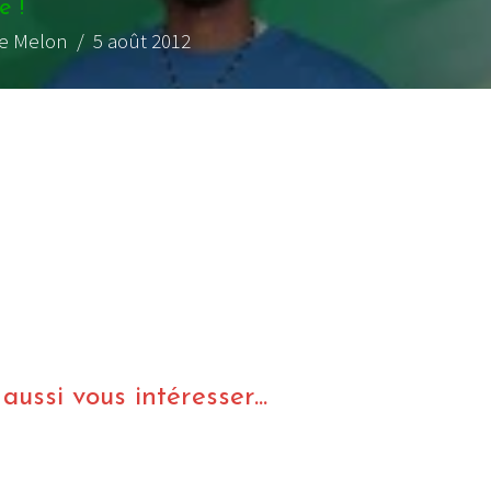
e !
de Melon
/ 5 août 2012
ussi vous intéresser...