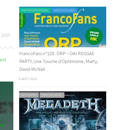
PARTENAIRE GENERAL
WEBZINE GLOBAL
r 2015
FrancoFans n°120 : ORP – OAI REGGAE
ant
PARTY, Une Touche d’Optimisme, Marty,
David McNeil…
6 AOÛT 2026
ACTU METAL
WEBZINE METAL
le