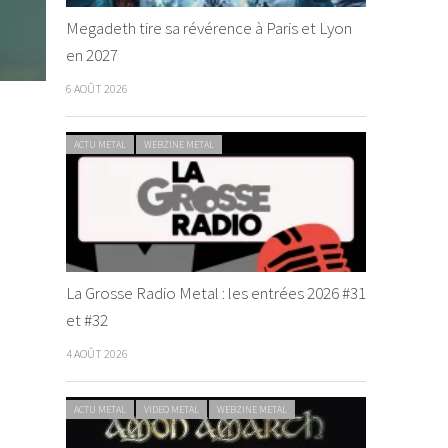
Megadeth tire sa révérence à Paris et Lyon
en 2027
6 AOÛT 2026
ACTU METAL
WEBZINE METAL
La Grosse Radio Metal : les entrées 2026 #31
et #32
4 AOÛT 2026
ACTU METAL
VIDEO METAL
WEBZINE METAL