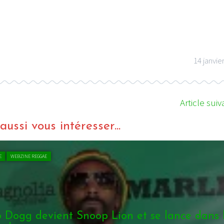
14 janvie
Article suiv
ussi vous intéresser...
E
WEBZINE REGGAE
 Dogg devient Snoop Lion et se lance dans 