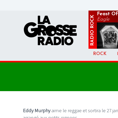
Feast Of
ROCK
Eagle
RADIO
ROCK
Eddy Murphy
aime le reggae et sortira le 27 ja
arrangé aux petits oignons.