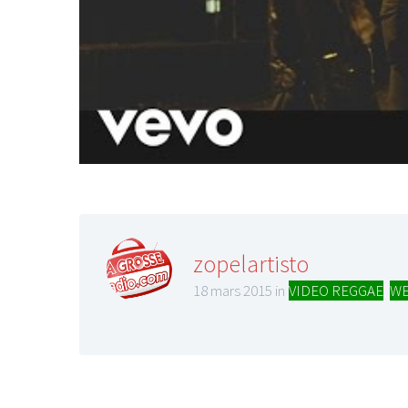
zopelartisto
18 mars 2015 in
VIDEO REGGAE
,
WE