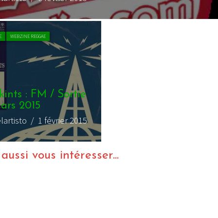
E
WEBZINE REGGAE
ints : FM / Sortie
mars 2015
lartisto
/ 1 février 2015
ussi vous intéresser...