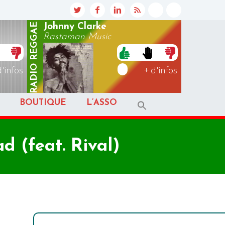
REGGAE
Johnny Clarke
Rastaman Music
RADIO
d'infos
+ d'infos
BOUTIQUE
L’ASSO
 (feat. Rival)