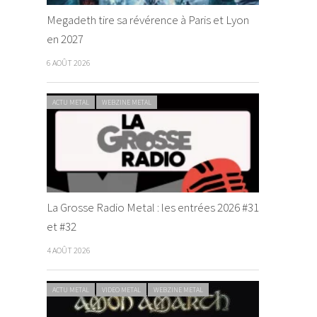
Megadeth tire sa révérence à Paris et Lyon
en 2027
6 AOÛT 2026
ACTU METAL
WEBZINE METAL
La Grosse Radio Metal : les entrées 2026 #31
et #32
4 AOÛT 2026
ACTU METAL
VIDEO METAL
WEBZINE METAL