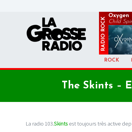
Oxygen
ROCK
Child Spir
RADIO
ROCK
The Skints – 
La radio 103.
Skints
est toujours très active dep