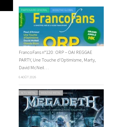
PARTENAIRE GENERAL
WEBZINE GLOBAL
FrancoFans n°120 : ORP – OAI REGGAE
PARTY, Une Touche d’Optimisme, Marty,
David McNeil…
6 AOÛT 2026
ACTU METAL
WEBZINE METAL