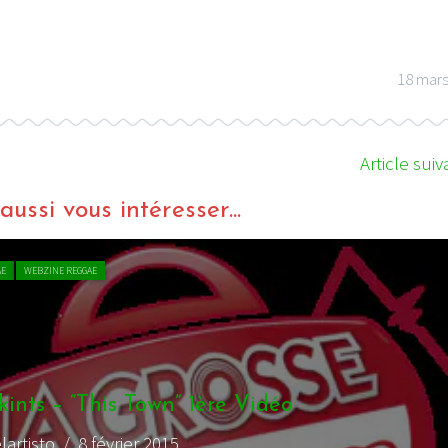
18 mars
I
LE GROS RIFFIFI
Article suiv
S RIFFIFI –
LE GROS RIFFIFI – Su
as Riffifi 2025 !!!
The Covers !!!
ussi vous intéresser...
AE
WEBZINE REGGAE
ints – “This Town” 1ère Vidéo
lartisto
/ 8 février 2015