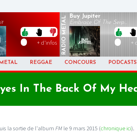
Buy Jupiter
METAL
it
Embrace Of The Serp...
RADIO
+ d'infos
+ 
METAL
REGGAE
CONCOURS
PODCASTS
Eyes In The Back Of My Head
uis la sortie de l'album
FM
le 9 mars 2015 (
chronique ici
).