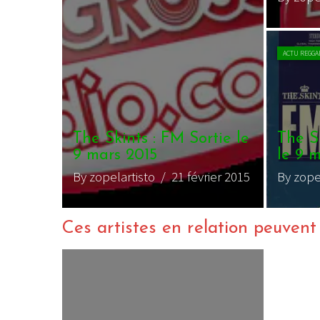
ACTU REGGA
The Skints : FM Sortie le
The Sk
9 mars 2015
le 9 
By zopelartisto
/ 21 février 2015
By zope
Ces artistes en relation peuvent a