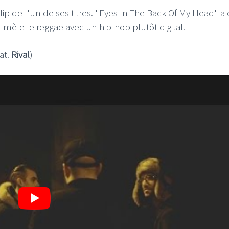
lip de l'un de ses titres. "Eyes In The Back Of My Head" a 
mèle le reggae avec un hip-hop plutôt digital.
at.
Rival
)