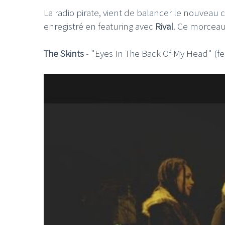
La radio pirate, vient de balancer le nouveau c
enregistré en featuring avec
Rival
. Ce morceau 
The Skints
- "Eyes In The Back Of My Head" (fe