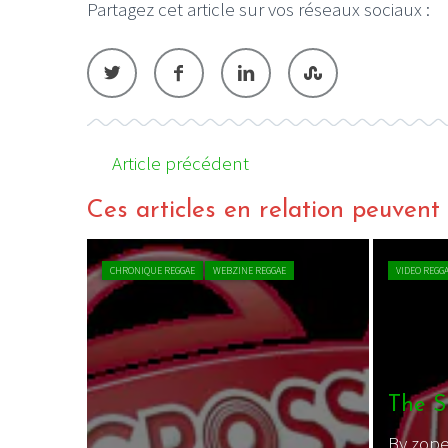
Partagez cet article sur vos réseaux sociaux :
LE GROS RIFFIF
Article précédent
LE GRO
Christm
Ces articles en relation peuvent a
CHRONIQUE REGGAE
WEBZINE REGGAE
VIDEO REGG
The Sk
By zope