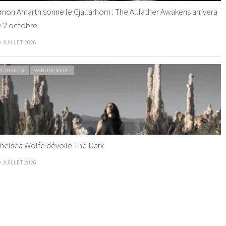
mon Amarth sonne le Gjallarhorn : The Allfather Awakens arrivera
e 2 octobre
0 JUILLET 2026
ACTU METAL
WEBZINE METAL
helsea Wolfe dévoile The Dark
9 JUILLET 2026