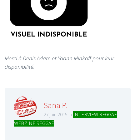
Merci à Denis Adam et Yoann Minkoff pour leur
disponibilité.
Sana P.
27 juin 2015 in
INTERVIEW REGGAE
,
WEBZINE REGGAE