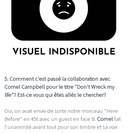
5. Comment c'est passé la collaboration avec
Cornel Campbell pour le titre "Don't Wreck my
life"? Est-ce vous qui êtes allés le chercher?
Oui, on avait envie de sortir notre morceau "Here
Before" en 45t avec un guest en face B.
Cornel
fait
l'unanimité avant tout pour son timbre et sa voix