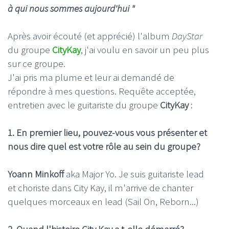
à qui nous sommes aujourd'hui "
Après avoir écouté (et apprécié) l'album
DayStar
du groupe
CityKay
, j'ai voulu en savoir un peu plus
sur ce groupe.
J'ai pris ma plume et leur ai demandé de
répondre à mes questions. Requête acceptée,
entretien avec le guitariste du groupe
CityKay
:
1. En premier lieu, pouvez-vous vous présenter et
nous dire quel est votre rôle au sein du groupe?
Yoann Minkoff
aka Major Yo. Je suis guitariste lead
et choriste dans City Kay, il m'arrive de chanter
quelques morceaux en lead (Sail On, Reborn...)
2.
Quand l'histoire City Kay a t-elle démarré?