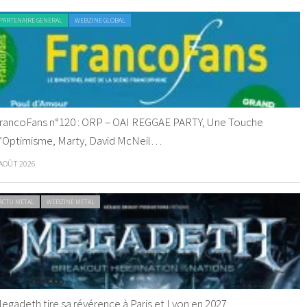
PARTENAIRE GENERAL
WEBZINE GLOBAL
rancoFans n°120 : ORP – OAI REGGAE PARTY, Une Touche
’Optimisme, Marty, David McNeil…
 AOÛT 2026
ACTU METAL
WEBZINE METAL
egadeth tire sa révérence à Paris et Lyon en 2027