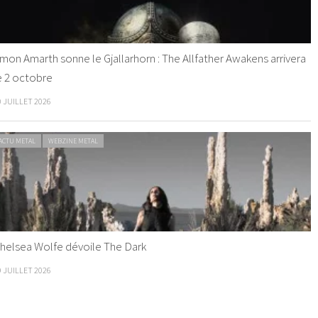
mon Amarth sonne le Gjallarhorn : The Allfather Awakens arrivera
e 2 octobre
0 JUILLET 2026
ACTU METAL
WEBZINE METAL
helsea Wolfe dévoile The Dark
9 JUILLET 2026