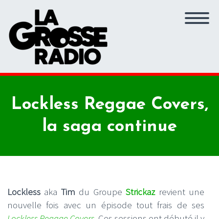
Lockless Reggae Covers,
la saga continue
Lockless
aka
Tim
du Groupe
Strickaz
revient une
nouvelle fois avec un épisode tout frais de ses
Lockless Reggae Covers
. Ces sessions ont débuté il y