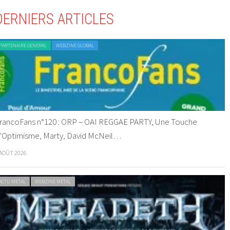
DERNIERS ARTICLES
PARTENAIRE GENERAL
WEBZINE GLOBAL
rancoFans n°120 : ORP – OAI REGGAE PARTY, Une Touche
’Optimisme, Marty, David McNeil…
 AOÛT 2026
ACTU METAL
WEBZINE METAL