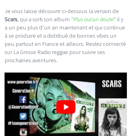
Je vous laisse découvrir ci-dessous la version de
Scars
, qui a sorti son album "
Plus aucun doute
" il y
a un peu plus d'un an maintenant et qui continue
à se produire et a distribué de bonnes vibes un
peu partout en France et ailleurs. Restez connecté
sur La Grosse Radio reggae pour suivre ses
prochaines aventures.