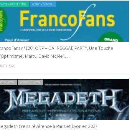
PARTENAIRE GENERAL
WEBZINE GLOBAL
rancoFans n°120 : ORP – OAI REGGAE PARTY, Une Touche
’Optimisme, Marty, David McNeil…
 AOÛT 2026
ACTU METAL
WEBZINE METAL
egadeth tire sa révérence à Paris et Lyon en 2027