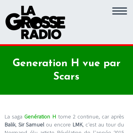
Generation H vue par
Scars
La saga
Genération H
tome 2 continue, car après
Balik
,
Sir Samuel
ou encore
LMK
, c'est au tour du
Normand élu artiste Révélation de l'année 2015