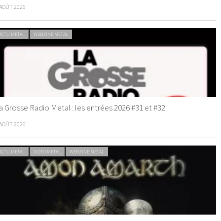
 AOÛT 2026
ACTU METAL
WEBZINE METAL
a Grosse Radio Metal : les entrées 2026 #31 et #32
 AOÛT 2026
ACTU METAL
VIDEO METAL
WEBZINE METAL