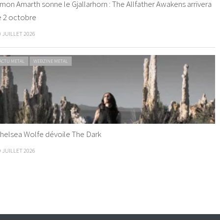
mon Amarth sonne le Gjallarhorn : The Allfather Awakens arrivera
e 2 octobre
0 JUILLET 2026
ACTU METAL
WEBZINE METAL
helsea Wolfe dévoile The Dark
9 JUILLET 2026