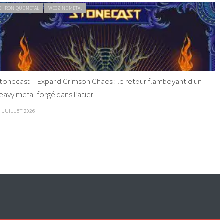
CHRONIQUE METAL
WEBZINE METAL
tonecast – Expand Crimson Chaos : le retour flamboyant d’un
eavy metal forgé dans l’acier
8 JUILLET 2026