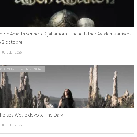
mon Amarth sonne le Gjallarhorn : The Allfather Awakens arrivera
e 2 octobre
0 JUILLET 2026
ACTU METAL
WEBZINE METAL
helsea Wolfe dévoile The Dark
9 JUILLET 2026