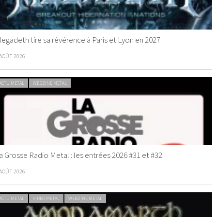
egadeth tire sa révérence à Paris et Lyon en 2027
 AOÛT 2026
ACTU METAL
WEBZINE METAL
a Grosse Radio Metal : les entrées 2026 #31 et #32
 AOÛT 2026
ACTU METAL
VIDEO METAL
WEBZINE METAL