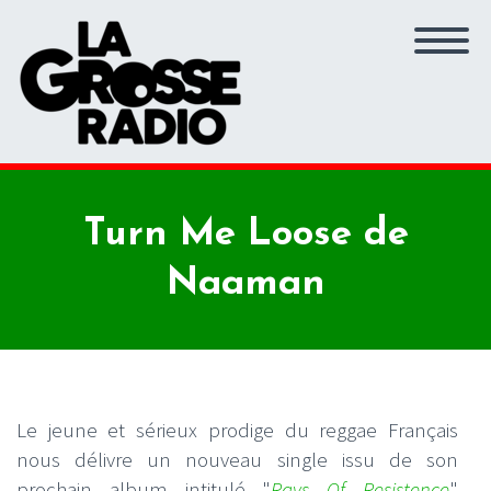
Turn Me Loose de
Naaman
Le jeune et sérieux prodige du reggae Français
nous délivre un nouveau single issu de son
prochain album intitulé "
Rays Of Resistence
"