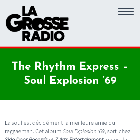
The Rhythm Express –
Soul Explosion ’69
La soul est décidément la meilleure amie du
reggaeman. Cet album
Soul Explosion '69
, sorti chez
Side Door Records
et
7 Arts Entertainment
, en est la