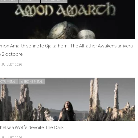
mon Amarth sonne le Gjallarhorn : The Allfather Awakens arrivera
e 2 octobre
0 JUILLET 2026
ACTU METAL
WEBZINE METAL
helsea Wolfe dévoile The Dark
9 JUILLET 2026