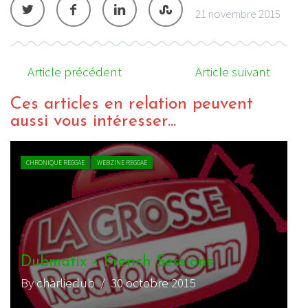
21 novembre 2015
Article précédent
Article suivant
Ces articles en relation peuvent
aussi vous intéresser...
CHRONIQUE REGGAE
WEBZINE REGGAE
Dubmatix – French Sessions
By charliedub
/ 30 octobre 2015