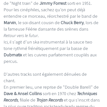
de "Night train" de
Jimmy Forrest
sorti en 1951.
Pour les cinéphiles, sachez qu'on peut déjà
entendre ce morceau, réorchestré par le band de
Marvin
, le soi-disant cousin de
Chuck Berry
, lors de
la fameuse Féérie dansante des sirènes dans
Retour vers le futur
.
Ici, il s'agit d'un ska instrumental à la sauce two
tone rythmé frénétiquement par la basse de
Dubmatix
et les cuivres parfaitement couplés aux
percus.
D'autres tracks sont également dénuées de
chant.
En premier lieu, une reprise de "Double Barell" de
Dave & Ansel Collins
sorti en 1970 chez
Techniques
Records
, filiale de
Trojan Records
et qui s'inscrit dans
la plus pure tradition rocksteady/early reggae du