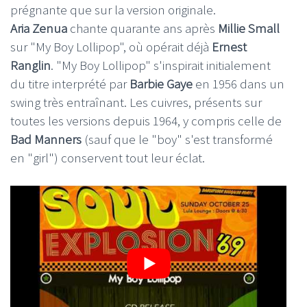
prégnante que sur la version originale.
Aria Zenua
chante quarante ans après
Millie Small
sur "My Boy Lollipop", où opérait déjà
Ernest
Ranglin
. "My Boy Lollipop" s'inspirait initialement
du titre interprété par
Barbie Gaye
en 1956 dans un
swing très entraînant. Les cuivres, présents sur
toutes les versions depuis 1964, y compris celle de
Bad Manners
(sauf que le "boy" s'est transformé
en "girl") conservent tout leur éclat.