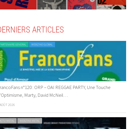
DERNIERS ARTICLES
PARTENAIRE GENERAL
WEBZINE GLOBAL
rancoFans n°120 : ORP – OAI REGGAE PARTY, Une Touche
’Optimisme, Marty, David McNeil…
 AOÛT 2026
ACTU METAL
WEBZINE METAL