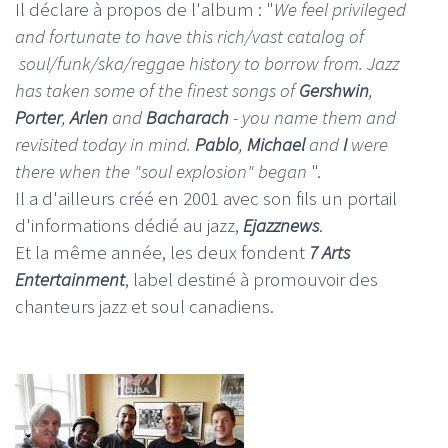
Il déclare à propos de l'album : "
We feel privileged
and fortunate to have this rich/vast catalog of
soul/funk/ska/reggae history to borrow from. Jazz
has taken some of the finest songs of
Gershwin
,
Porter
,
Arlen
and
Bacharach
- you name them and
revisited today in mind.
Pablo
,
Michael
and
I
were
there when the "soul explosion" began
".
Il a d'ailleurs créé en 2001 avec son fils un portail
d'informations dédié au jazz,
Ejazznews
.
Et la même année, les deux fondent
7 Arts
Entertainment
, label destiné à promouvoir des
chanteurs jazz et soul canadiens.