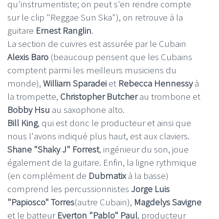
qu'instrumentiste; on peut s'en rendre compte
sur le clip "Reggae Sun Ska"), on retrouve à la
guitare
Ernest Ranglin
.
La section de cuivres est assurée par le Cubain
Alexis Baro
(beaucoup pensent que les Cubains
comptent parmi les meilleurs musiciens du
monde),
William Sparadei
et
Rebecca Hennessy
à
la trompette,
Christopher Butcher
au trombone et
Bobby Hsu
au saxophone alto.
Bill King
, qui est donc le producteur et ainsi que
nous l'avons indiqué plus haut, est aux claviers.
Shane "Shaky J" Forrest
, ingénieur du son, joue
également de la guitare. Enfin, la ligne rythmique
(en complément de
Dubmatix
à la basse)
comprend les percussionnistes
Jorge Luis
"Papiosco" Torres
(autre Cubain),
Magdelys Savigne
et le batteur
Everton "Pablo" Paul
, producteur