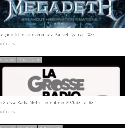
egadeth tire sa révérence à Paris et Lyon en 2027
 AOÛT 2026
ACTU METAL
WEBZINE METAL
a Grosse Radio Metal : les entrées 2026 #31 et #32
 AOÛT 2026
ACTU METAL
VIDEO METAL
WEBZINE METAL