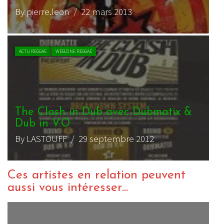
By pierre.leon
/ 22 mars 2013
ACTU REGGAE
WEBZINE REGGAE
The Clash in Dub avec Dubmatix &
Dub in V.O
By LASTOUFF
/ 29 septembre 2012
Ces artistes en relation peuvent
aussi vous intéresser...