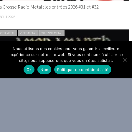
a Grosse Radio Metal : les entrées 2026 #31 et #32
 AOÛT 2026
ACTU METAL
VIDEO METAL
WEBZINE METAL
Nous utilisons des cookies pour vous garantir la meilleure
expérience sur notre site web. Si vous continuez à utiliser ce
site, nous supposerons que vous en êtes satisfait.
Ok
Non
Politique de confidentialité
mon Amarth sonne le Gjallarhorn : The Allfather Awakens arrivera
e 2 octobre
0 JUILLET 2026
ACTU METAL
WEBZINE METAL