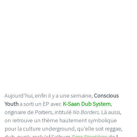
Aujourd'hui, enfin il y a une semaine,
Conscious
Youth
a sorti un EP avec
K-Saan Dub System
,
originaire de Poitiers, intitulé
No Borders
. Là aussi,
on retrouve un thème hautement symbolique
pour la culture underground, qu'elle soit reggae,
dub, punk, rock (cf l'album
Sans Frontières
de
I