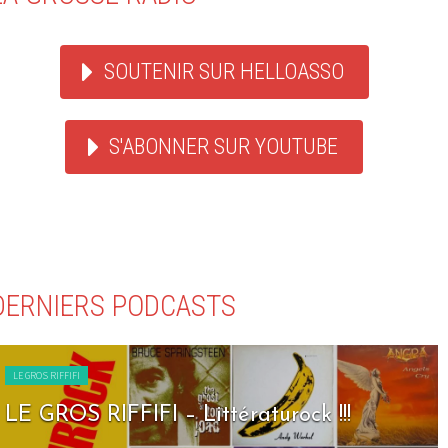
SOUTENIR SUR HELLOASSO
S'ABONNER SUR YOUTUBE
DERNIERS PODCASTS
LE GROS RIFFIFI
LE GROS RIFFIFI – Seven Days To Rock !!!