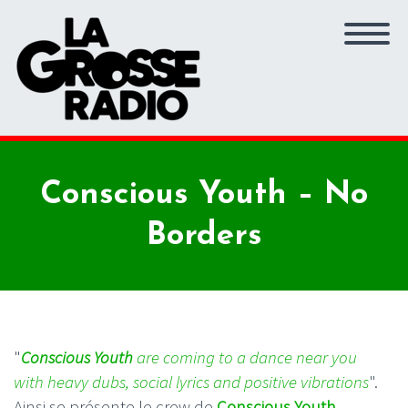
Conscious Youth – No
Borders
"
Conscious Youth
are coming to a dance near you
with heavy dubs, social lyrics and positive vibrations
".
Ainsi se présente le crew de
Conscious Youth
.