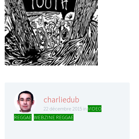
charliedub
22 décembre 2015 in
VIDEO
REGGAE
,
WEBZINE REGGAE