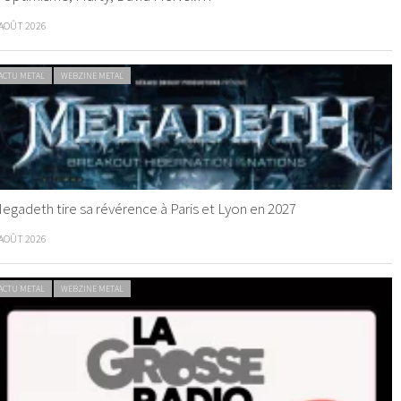
 AOÛT 2026
ACTU METAL
WEBZINE METAL
egadeth tire sa révérence à Paris et Lyon en 2027
 AOÛT 2026
ACTU METAL
WEBZINE METAL