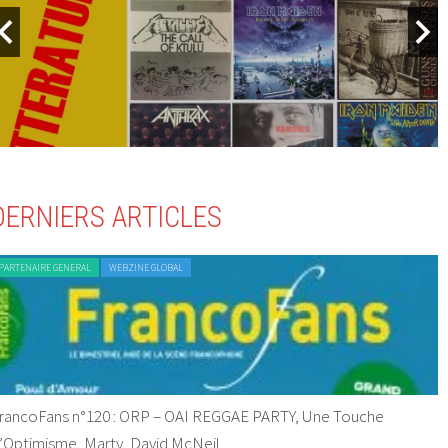
DERNIERS ARTICLES
PARTENAIRE GENERAL
WEBZINE GLOBAL
rancoFans n°120 : ORP – OAI REGGAE PARTY, Une Touche
’Optimisme, Marty, David McNeil…