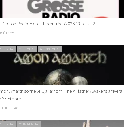
a Grosse Radio Metal : les entrées 2026 #31 et #32
 AOÛT 2026
ACTU METAL
VIDEO METAL
WEBZINE METAL
mon Amarth sonne le Gjallarhorn : The Allfather Awakens arrivera
e 2 octobre
0 JUILLET 2026
ACTU METAL
WEBZINE METAL