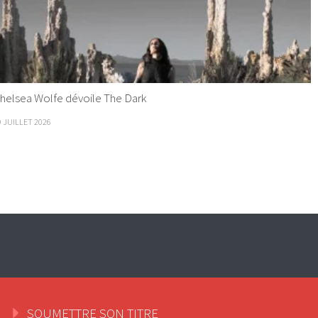
helsea Wolfe dévoile The Dark
9 JUILLET 2026
SOUMETTRE SON TITRE