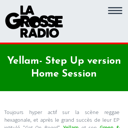
Yellam- Step Up version
Home Session
Toujours hyper actif sur la scène reggae
hexagonale, et après le grand succès de leur EP
intitulé "
Get On Board
",
Yellam
et son
Green &