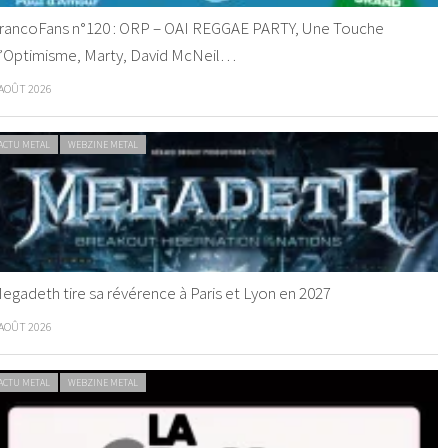
rancoFans n°120 : ORP – OAI REGGAE PARTY, Une Touche
’Optimisme, Marty, David McNeil…
 AOÛT 2026
ACTU METAL
WEBZINE METAL
egadeth tire sa révérence à Paris et Lyon en 2027
 AOÛT 2026
ACTU METAL
WEBZINE METAL