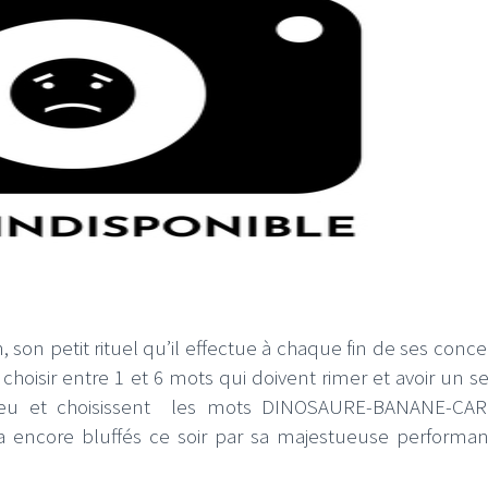
, son petit rituel qu’il effectue à chaque fin de ses conce
choisir entre 1 et 6 mots qui doivent rimer et avoir un s
jeu et choisissent les mots DINOSAURE-BANANE-CAR
encore bluffés ce soir par sa majestueuse performan