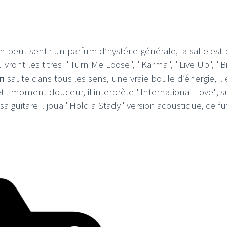
 on peut sentir un parfum d’hystérie générale, la salle est
ivront les titres "Turn Me Loose", "Karma", "Live Up", "B
n
saute dans tous les sens, une vraie boule d’énergie, il 
etit moment douceur, il interprète "International Love", su
 guitare il joua "Hold a Stady" version acoustique, ce fut