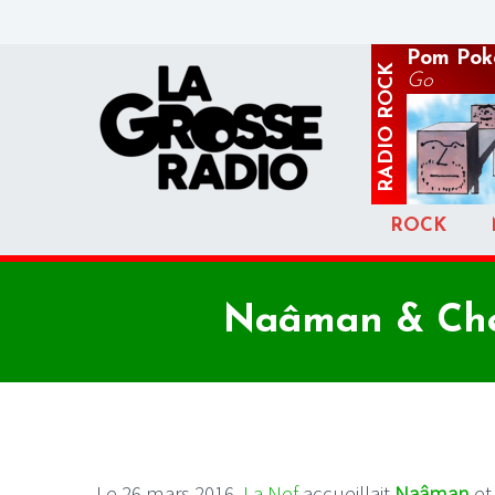
Pom Pok
ROCK
Go
RADIO
ROCK
Naâman & Chee
Le 26 mars 2016,
La Nef
accueillait
Naâman
e