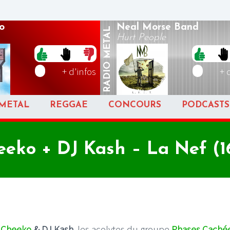
o
Neal Morse Band
METAL
Hurt People
RADIO
+ d'infos
+ 
METAL
REGGAE
CONCOURS
PODCASTS
ko + DJ Kash – La Nef (16
t
Cheeko
& DJ Kash
, les acolytes du groupe
Phases Caché