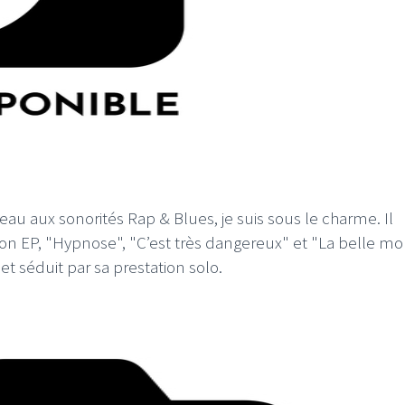
LE GROS RIFFIFI
IFI –
LE GROS RIFFIFI – Surfin’
fi 2025 !!!
The Covers !!!
eau aux sonorités Rap & Blues, je suis sous le charme. Il
son EP, "Hypnose", "C’est très dangereux" et "La belle mor
f et séduit par sa prestation solo.