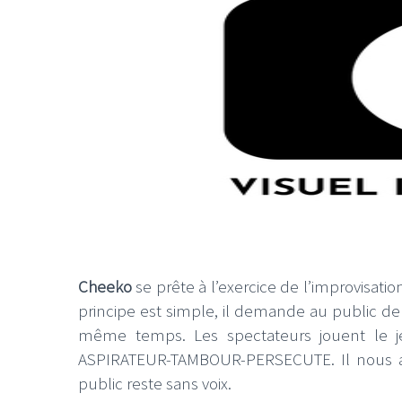
Cheeko
se prête à l’exercice de l’improvisation
principe est simple, il demande au public de 
même temps. Les spectateurs jouent le 
ASPIRATEUR-TAMBOUR-PERSECUTE. Il nous a 
public reste sans voix.