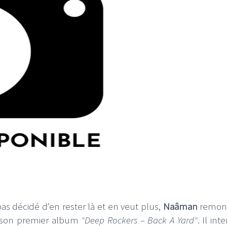
pas décidé d’en rester là et en veut plus,
Naâman
remon
 son premier album
"Deep Rockers – Back A Yard"
. Il int