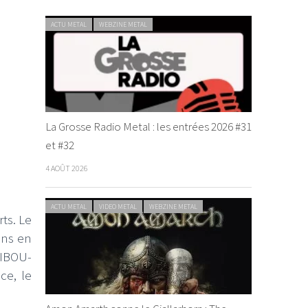
ACTU METAL
WEBZINE METAL
La Grosse Radio Metal : les entrées 2026 #31
et #32
4 AOÛT 2026
ACTU METAL
VIDEO METAL
WEBZINE METAL
rts. Le
ens en
IBOU-
ce, le