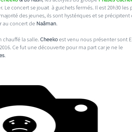
e concert se jouait à guichets fermés. Il est 20h30 les 
majorité des jeunes, ils sont hystériques et se précipitent
er au concert de
Naâman
.
 chauffé la salle.
Cheeko
est venu nous présenter sont 
 2016. Ce fut une découverte pour ma part car je ne le
es
.