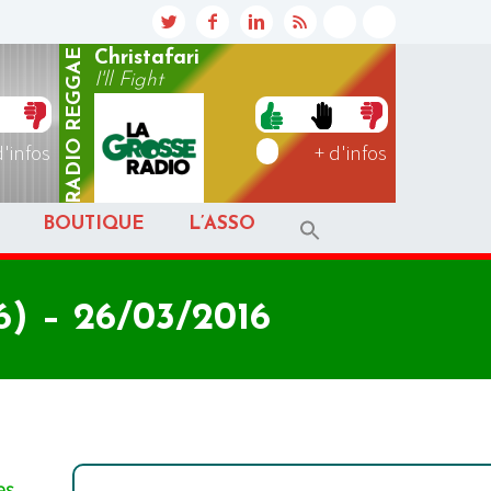
REGGAE
Christafari
I'll Fight
RADIO
d'infos
+ d'infos
BOUTIQUE
L’ASSO
) – 26/03/2016
es