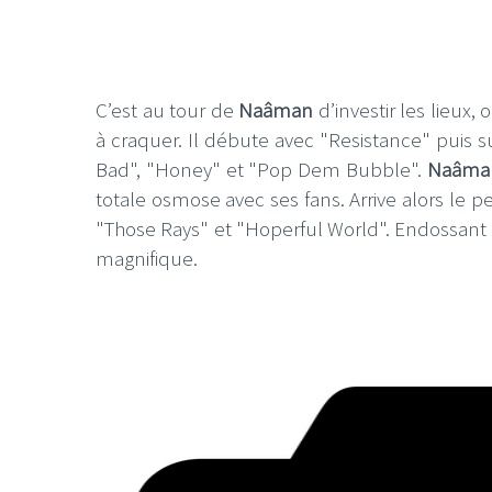
C’est au tour de
Naâman
d’investir les lieux,
à craquer. Il débute avec "Resistance" puis su
Bad", "Honey" et "Pop Dem Bubble".
Naâma
totale osmose avec ses fans. Arrive alors le p
"Those Rays" et "Hoperful World". Endossant sa
magnifique.