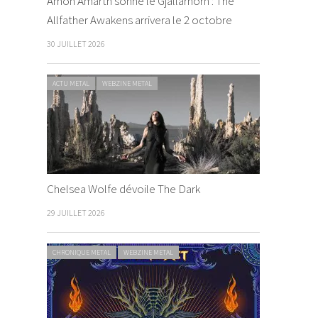
Amon Amarth sonne le Gjallarhorn : The
Allfather Awakens arrivera le 2 octobre
30 JUILLET 2026
ACTU METAL
WEBZINE METAL
Chelsea Wolfe dévoile The Dark
29 JUILLET 2026
CHRONIQUE METAL
WEBZINE METAL