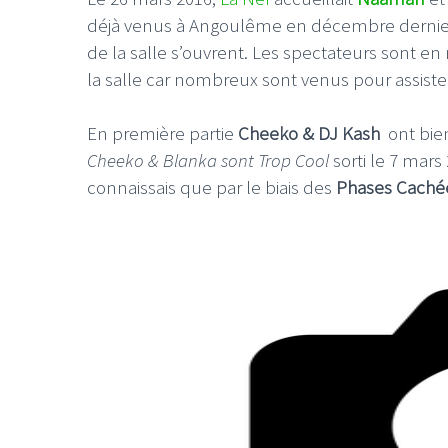
déjà venus à Angoulême en décembre dernier. L
de la salle s’ouvrent. Les spectateurs sont en 
la salle car nombreux sont venus pour assist
En première partie
Cheeko & DJ Kash
ont bien
Cheeko & Blanka sont Trop Cool
sorti le 7 mars
connaissais que par le biais des
Phases Caché