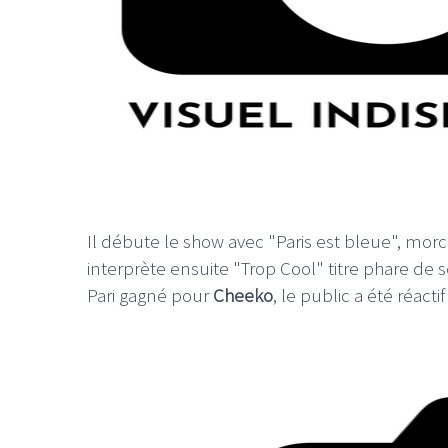
LE GROS RIFFIFI
LE GROS RIFF
Christmas Riffi
Il débute le show avec "Paris est bleue", morc
interprète ensuite "Trop Cool" titre phare de 
Pari gagné pour
Cheeko
, le public a été réacti