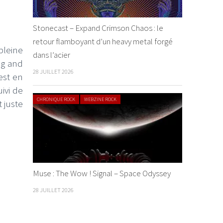
Stonecast – Expand Crimson Chaos : le
retour flamboyant d’un heavy metal forgé
 pleine
dans l’acier
ig and
28 JUILLET 2026
est en
ivi de
CHRONIQUE ROCK
WEBZINE ROCK
 juste
Muse : The Wow ! Signal – Space Odyssey
28 JUILLET 2026