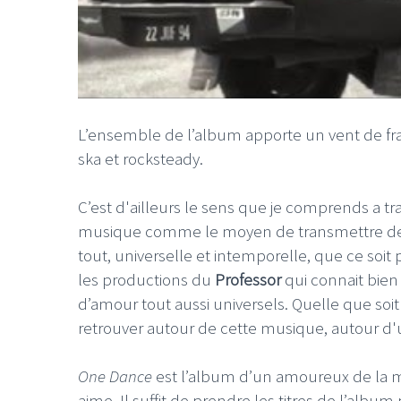
LE GROS RIFFIFI
LE GROS RIFFIF
L’ensemble de l’album apporte un vent de fra
ska et rocksteady.
LE GROS RIFFIFI –
LE GRO
Christmas Riffifi 2025 !!!
The Cov
C’est d'ailleurs le sens que je comprends a tra
musique comme le moyen de transmettre des 
tout, universelle et intemporelle, que ce soit 
les productions du
Professor
qui connait bien
d’amour tout aussi universels. Quelle que soi
retrouver autour de cette musique, autour d
One Dance
est l’album d’un amoureux de la m
aime. Il suffit de prendre les titres de l’albu