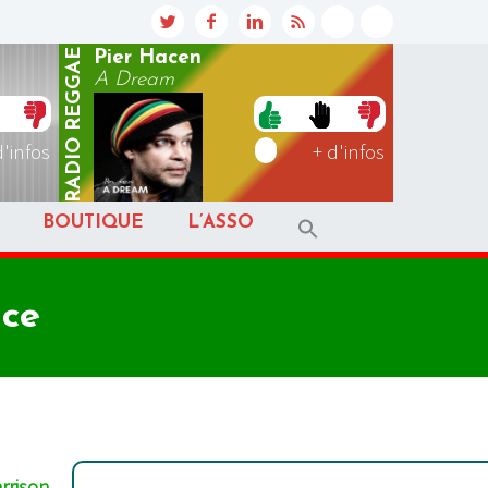
REGGAE
Pier Hacen
A Dream
RADIO
d'infos
+ d'infos
BOUTIQUE
L’ASSO
nce
rrison