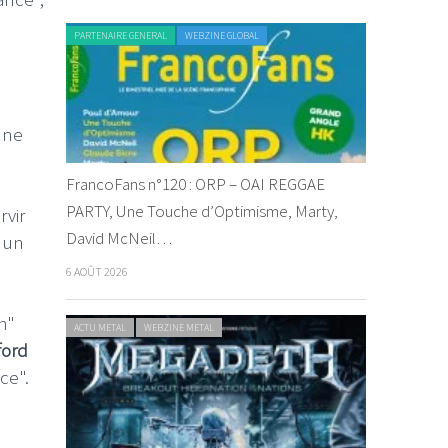
PARTENAIRE GENERAL
WEBZINE GLOBAL
n
une
FrancoFans n°120 : ORP – OAI REGGAE
PARTY, Une Touche d’Optimisme, Marty,
rvir
David McNeil…
'un
6 AOÛT 2026
h"
ACTU METAL
WEBZINE METAL
ford
ce".