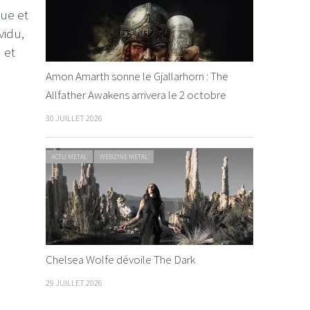
ue et
vidu,
 et
Amon Amarth sonne le Gjallarhorn : The
Allfather Awakens arrivera le 2 octobre
30 JUILLET 2026
ACTU METAL
WEBZINE METAL
Chelsea Wolfe dévoile The Dark
29 JUILLET 2026