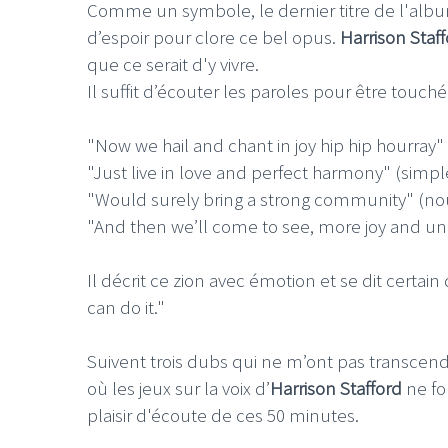
Comme un symbole, le dernier titre de l'albu
d’espoir pour clore ce bel opus.
Harrison Staf
que ce serait d'y vivre.
Il suffit d’écouter les paroles pour être touch
"Now we hail and chant in joy hip hip hourray"
"Just live in love and perfect harmony" (simp
"Would surely bring a strong community" (n
"And then we’ll come to see, more joy and unity"
Il décrit ce zion avec émotion et se dit certai
can do it."
Suivent trois dubs qui ne m’ont pas transcen
où les jeux sur la voix d’
Harrison Stafford
ne fo
plaisir d'écoute de ces 50 minutes.