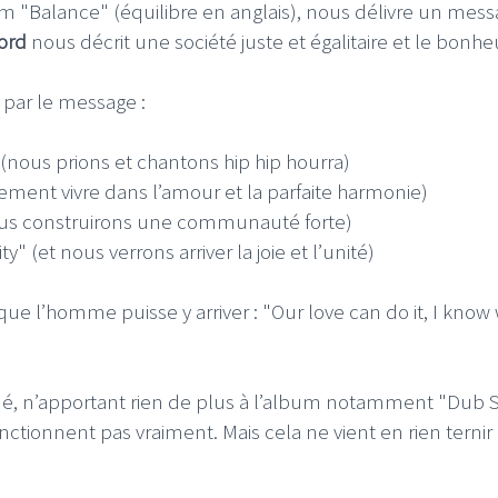
m "Balance" (équilibre en anglais), nous délivre un mes
ford
nous décrit une société juste et égalitaire et le bonhe
é par le message :
 (nous prions et chantons hip hip hourra)
lement vivre dans l’amour et la parfaite harmonie)
ous construirons une communauté forte)
 (et nous verrons arriver la joie et l’unité)
n que l’homme puisse y arriver : "Our love can do it, I know
dé, n’apportant rien de plus à l’album notamment "Dub 
nctionnent pas vraiment. Mais cela ne vient en rien ternir 