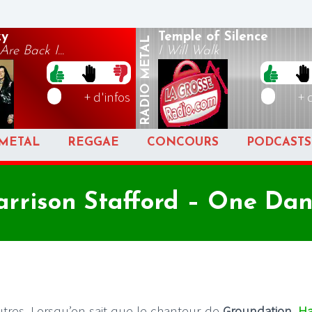
zy
Temple of Silence
METAL
re Back I...
I Will Walk
RADIO
+ d'infos
+ 
METAL
REGGAE
CONCOURS
PODCASTS
rrison Stafford – One Da
tres. Lorsqu’on sait que le chanteur de
Groundation
,
Ha