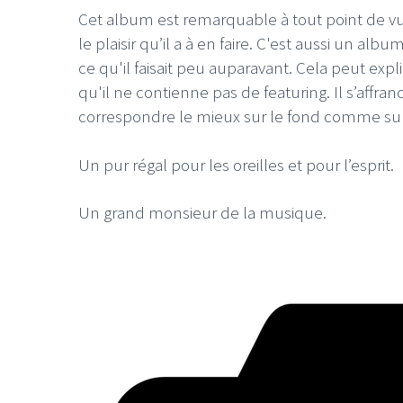
Cet album est remarquable à tout point de vu
le plaisir qu’il a à en faire. C'est aussi un alb
ce qu'il faisait peu auparavant. Cela peut expl
qu'il ne contienne pas de featuring. Il s’affra
correspondre le mieux sur le fond comme sur
Un pur régal pour les oreilles et pour l’esprit.
Un grand monsieur de la musique.