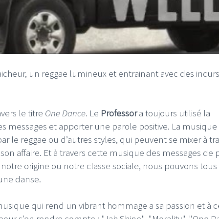
I
LE GROS RIFFIFI
icheur, un reggae lumineux et entrainant avec des incur
S RIFFIFI – Surfin’
LE GROS RIFFIFI –
ers !!!
Littératurock !!!
vers le titre
One Dance
. Le
Professor
a toujours utilisé la
messages et apporter une parole positive. La musique
par le reggae ou d’autres styles, qui peuvent se mixer à tr
 son affaire. Et à travers cette musique des messages de p
t notre origine ou notre classe sociale, nous pouvons tou
'une danse.
usique qui rend un vibrant hommage a sa passion et à ce
m pour s’en rendre compte : "Jah Shine", "Morality", "One D