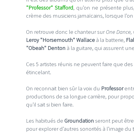
"Professor" Stafford
, qu’on ne présente plu
crème des musiciens jamaïcains, lorsque l’on sa
On retrouve donc le chanteur sur
One Dance,
Leroy "Horsemouth" Wallace
à la batterie,
Fla
"Obeah" Denton
à la guitare, qui assurent un
Ces 5 artistes réunis ne peuvent faire que des é
étincelant.
On reconnait bien sûr la voix du
Professor
entr
productions de sa longue carrière, pour propo
qu’il sait si bien faire.
Les habitués de
Groundation
seront peut être
pour explorer d’autres sonorités à l’image du 