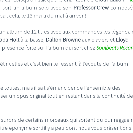
s, sort un album solo avec son
Professor Crew
composé 
it cela, le 13 mai a du mal à arriver !
un album de 12 titres avec aux commandes les légendai
bba Holt
à la basse,
Dalton Browne
aux claviers et
Lloyd
e présence forte sur l’album qui sort chez
Soulbeats Recor
tincelles et c’est bien le ressenti à l’écoute de l’album :
e toutes, mais il sait s’émanciper de l’ensemble des
ser un opus original tout en restant dans la continuité de
 surpris de certains morceaux qui sortent du pur reggae 
titre eponyme sorti il y a peu dont nous vous présentions l