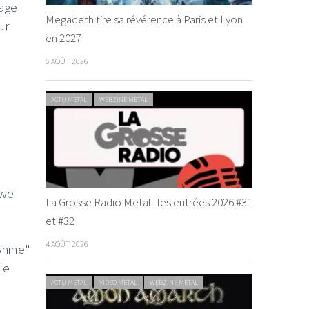
sage
Megadeth tire sa révérence à Paris et Lyon
ur
en 2027
6 AOÛT 2026
ACTU METAL
WEBZINE METAL
 we
La Grosse Radio Metal : les entrées 2026 #31
et #32
4 AOÛT 2026
Shine"
le
ACTU METAL
VIDEO METAL
WEBZINE METAL