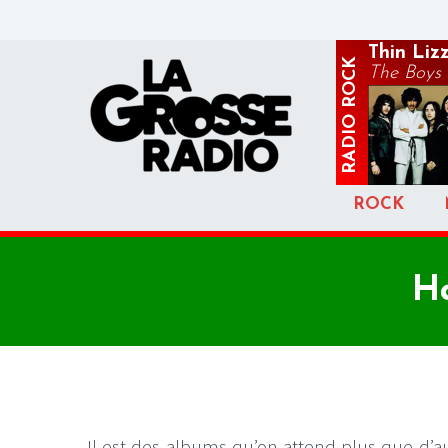
Thin Liz
ROCK
The Boys A
RADIO
ROCK
Ha
Il est des albums qu’on attend plus que d’au