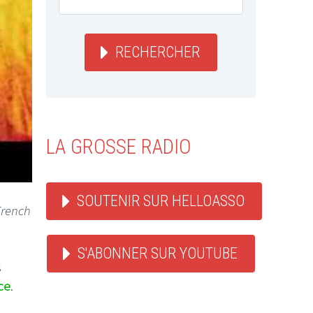
RECHERCHER
LA GROSSE RADIO
SOUTENIR SUR HELLOASSO
French
S'ABONNER SUR YOUTUBE
s
ce
.