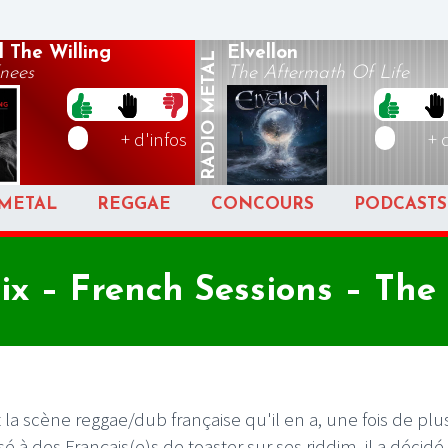
d The Willing
Elvellon
METAL
nees
The Aftermath Of Life
RADIO
+ d'infos
+ 
METAL
REGGAE
CONCOURS
PODCASTS
x – French Sessions – The
la scène reggae/dub française qu'il en a, une fois de plu
 à des Français(e)s de toaster sur ses riddim, il a décidé