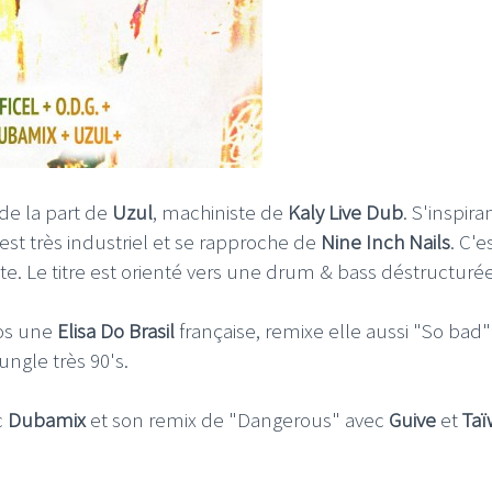
de la part de
Uzul
, machiniste de
Kaly Live Dub
. S'inspira
est très industriel et se rapproche de
Nine
Inch Nails
. C'e
tte. Le titre est orienté vers une drum & bass déstructurée
ros une
Elisa Do Brasil
française, remixe elle aussi "So bad
ngle très 90's.
c
Dubamix
et son remix de "Dangerous" avec
Guive
et
Ta