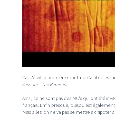
Ca, c'était la première mouture. Car il en es
Sessions - The Remixes
.
Ainsi, ce ne sont pas des MC's qui ont été inv
français. Enfin presque, puisqu'est également
Mais allez, on ne va pas se mettre à chipote