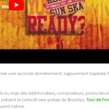
t arrivé une seconde dernièrement, logiquement baptisée
ités ici, mais des riddimmakers, compositeurs, producteur
 présent le collectif new-yorkais de Brooklyn,
Tour de For
r quand même.