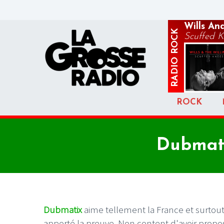
Wills An
ROCK
Scuffed K
RADIO
ROCK
Dubmati
Dubmatix
aime tellement la France et surtout 
apporté la preuve. Non content d'avoir proposé