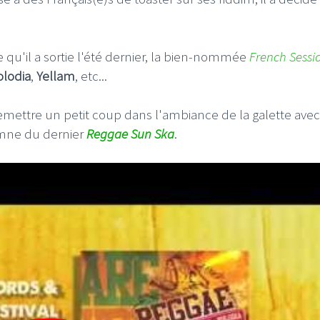
 qu'il a sortie l'été dernier, la bien-nommée
French
Sessi
olodia
,
Yellam
, etc...
 remettre un petit coup dans l'ambiance de la galette avec
ymne du dernier
Reggae Sun Ska
.