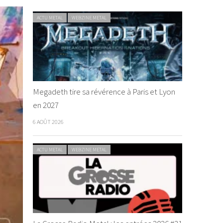
ACTU METAL
WEBZINE METAL
Megadeth tire sa révérence à Paris et Lyon
en 2027
6 AOÛT 2026
ACTU METAL
WEBZINE METAL