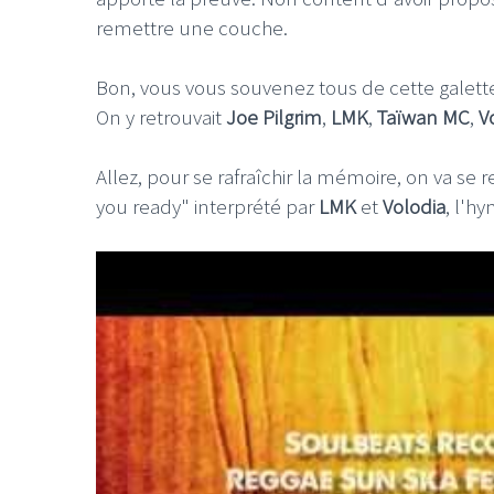
remettre une couche.
Bon, vous vous souvenez tous de cette galette
On y retrouvait
Joe Pilgrim
,
LMK
,
Taïwan MC
,
V
Allez, pour se rafraîchir la mémoire, on va se
you ready" interprété par
LMK
et
Volodia
, l'h