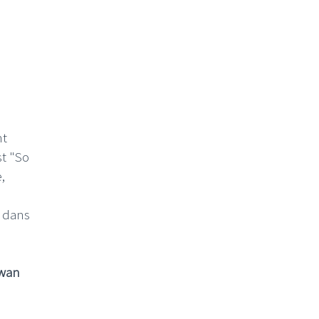
nt
st "So
,
" dans
ïwan