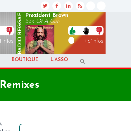
REGGAE
Prezident Brown
Son Of A Gun
RADIO
d'infos
+ d'infos
BOUTIQUE
L’ASSO
 Remixes
s,
 d'en