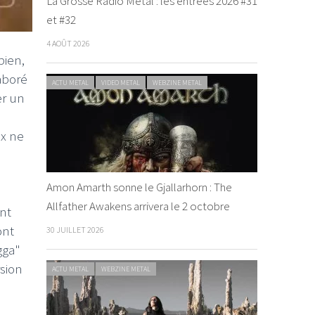
La Grosse Radio Metal : les entrées 2026 #31
et #32
4 AOÛT 2026
bien,
laboré
ACTU METAL
VIDEO METAL
WEBZINE METAL
er un
ux ne
Amon Amarth sonne le Gjallarhorn : The
Allfather Awakens arrivera le 2 octobre
ont
nt
30 JUILLET 2026
gga"
sion
ACTU METAL
WEBZINE METAL