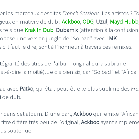
ixer les morceaux desdites
French Sessions
. Les artistes ? T
gieux en matière de dub :
Ackboo
,
ODG
,
Uzul
,
Mayd Hubb
 tels que
Krak In Dub
,
Dubamix
(attention à la confusion 
ropose une version jungle de "So bad" avec
LMK
.
I
LE GROS RIFFIFI
 il faut le dire, sont à l'honneur à travers ces remixes.
S RIFFIFI – Surfin’
LE GROS RIFFIFI –
tégralité des titres de l'album original qui a subi une
ers !!!
Littératurock !!!
à-dire la moitié). Je dis bien six, car "So bad" et "Africa"
ceau avec
Patko
, qui était peut-être le plus sublime des
Fre
ni de dub.
r dans cet album. D'une part,
Ackboo
qui remixe "African
e titre diffère très peu de l'original,
Ackboo
ayant simplem
plus soutenue.