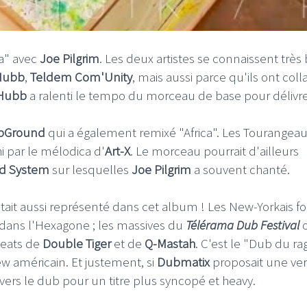
ca" avec
Joe Pilgrim
. Les deux artistes se connaissent très 
Hubb
,
Teldem Com'Unity
, mais aussi parce qu'ils ont col
Hubb
a ralenti le tempo du morceau de base pour délivr
bGround
qui a également remixé "Africa". Les Tourangea
i par le mélodica d'
Art-X
. Le morceau pourrait d'ailleurs
d System
sur lesquelles
Joe Pilgrim
a souvent chanté.
tait aussi représenté dans cet album ! Les New-Yorkais f
 dans l'Hexagone ; les massives du
Télérama Dub Festival
o
beats de
Double Tiger
et de
Q-Mastah
. C'est le "Dub du ra
crew américain. Et justement, si
Dubmatix
proposait une ver
vers le dub pour un titre plus syncopé et heavy.