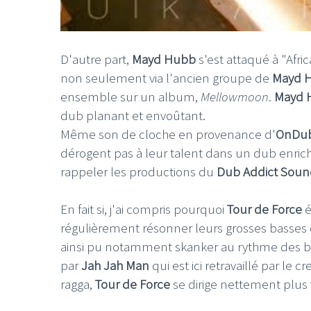
D'autre part,
Mayd Hubb
s'est attaqué à "Afri
non seulement via l'ancien groupe de
Mayd 
ensemble sur un album,
Mellowmoon
.
Mayd 
dub planant et envoûtant.
Même son de cloche en provenance d'
OnDu
dérogent pas à leur talent dans un dub enrich
rappeler les productions du
Dub Addict Soun
En fait si, j'ai compris pourquoi
Tour de Force
é
régulièrement résonner leurs grosses basses
ainsi pu notamment skanker au rythme des 
par
Jah Jah Man
qui est ici retravaillé par le 
ragga,
Tour de Force
se dirige nettement plus 