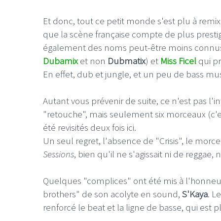
Et donc, tout ce petit monde s'est plu à rem
que la scène française compte de plus presti
également des noms peut-être moins connus
Dubamix
et non
Dubmatix
) et
Miss Ficel
qui p
LE GROS RIFFIFI
LE GROS RIFFIF
En effet, dub et jungle, et un peu de bass music
LE GROS RIFFIFI –
LE GRO
Autant vous prévenir de suite, ce n'est pas l'in
Christmas Riffifi 2025 !!!
The Cov
"retouche", mais seulement six morceaux (c'est-
été revisités deux fois ici.
Un seul regret, l'absence de "Crisis", le mor
Sessions
, bien qu'il ne s'agissait ni de reggae, 
Quelques "complices" ont été mis à l'honneu
brothers" de son acolyte en sound,
S'Kaya
. L
renforcé le beat et la ligne de basse, qui est 