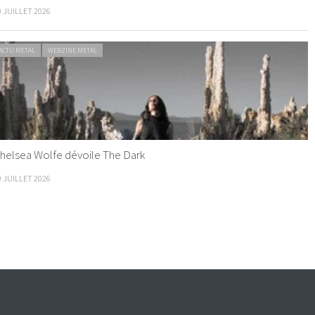
0 JUILLET 2026
ACTU METAL
WEBZINE METAL
helsea Wolfe dévoile The Dark
9 JUILLET 2026