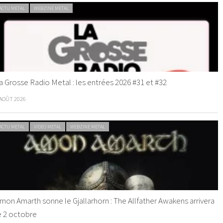
ACTU METAL
WEBZINE METAL
a Grosse Radio Metal : les entrées 2026 #31 et #32
 AOÛT 2026
ACTU METAL
VIDEO METAL
WEBZINE METAL
mon Amarth sonne le Gjallarhorn : The Allfather Awakens arrivera
e 2 octobre