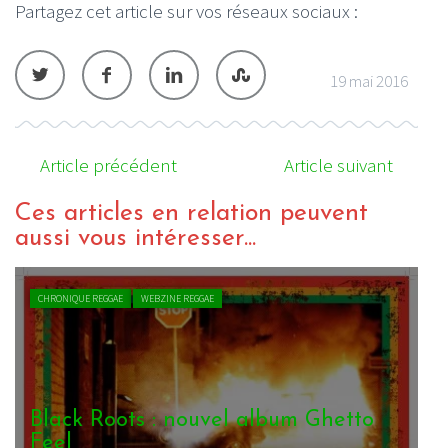
Partagez cet article sur vos réseaux sociaux :
19 mai 2016
Article précédent
Article suivant
Ces articles en relation peuvent
aussi vous intéresser...
CHRONIQUE REGGAE
WEBZINE REGGAE
Various Artists – The Bristol Roots
B
Explosion
F