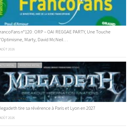
rancoFans n°120 : ORP – OAI REGGAE PARTY, Une Touche
’Optimisme, Marty, David McNeil…
 AOÛT 2026
ACTU METAL
WEBZINE METAL
egadeth tire sa révérence à Paris et Lyon en 2027
 AOÛT 2026