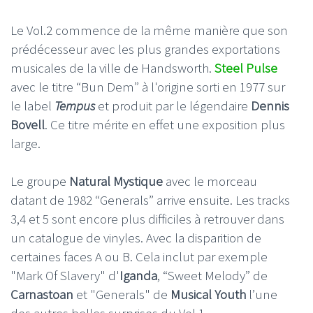
Le Vol.2 commence de la même manière que son
prédécesseur avec les plus grandes exportations
musicales de la ville de Handsworth.
Steel Pulse
avec le titre “Bun Dem” à l'origine sorti en 1977 sur
le label
Tempus
et produit par le légendaire
Dennis
Bovell
. Ce titre mérite en effet une exposition plus
large.
Le groupe
Natural Mystique
avec le morceau
datant de 1982 “Generals” arrive ensuite. Les tracks
3,4 et 5 sont encore plus difficiles à retrouver dans
un catalogue de vinyles. Avec la disparition de
certaines faces A ou B. Cela inclut par exemple
"Mark Of Slavery" d'
Iganda
, “Sweet Melody” de
Carnastoan
et "Generals" de
Musical Youth
l’une
des autres belles surprises du Vol.1.