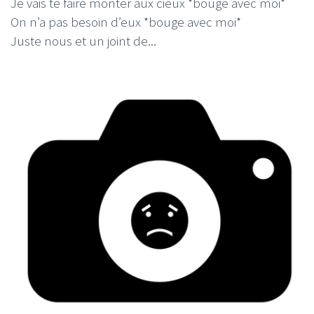
Je vais te faire monter aux cieux *bouge avec moi*
On n’a pas besoin d’eux *bouge avec moi*
Juste nous et un joint de...