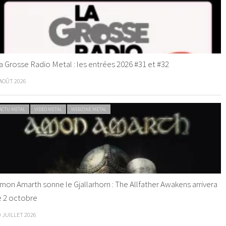
a Grosse Radio Metal : les entrées 2026 #31 et #32
 AOÛT 2026
ACTU METAL
VIDEO METAL
WEBZINE METAL
mon Amarth sonne le Gjallarhorn : The Allfather Awakens arrivera
e 2 octobre
0 JUILLET 2026