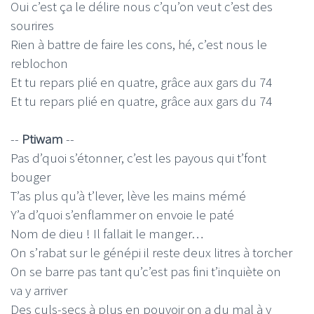
Oui c’est ça le délire nous c’qu’on veut c’est des
sourires
Rien à battre de faire les cons, hé, c’est nous le
reblochon
Et tu repars plié en quatre, grâce aux gars du 74
Et tu repars plié en quatre, grâce aux gars du 74
--
Ptiwam
--
Pas d’quoi s’étonner, c’est les payous qui t’font
bouger
T’as plus qu’à t’lever, lève les mains mémé
Y’a d’quoi s’enflammer on envoie le paté
Nom de dieu ! Il fallait le manger…
On s’rabat sur le génépi il reste deux litres à torcher
On se barre pas tant qu’c’est pas fini t’inquiète on
va y arriver
Des culs-secs à plus en pouvoir on a du mal à y