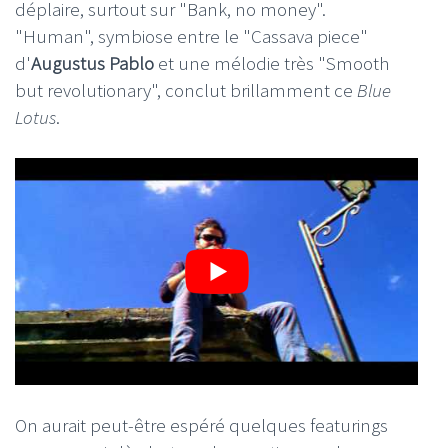
déplaire, surtout sur "Bank, no money".
"Human", symbiose entre le "Cassava piece"
d'
Augustus Pablo
et une mélodie très "Smooth
but revolutionary", conclut brillamment ce
Blue
Lotus
.
On aurait peut-être espéré quelques featurings