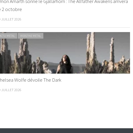
mon Amarth sonne le Gjallarhorn : The Allfather Awakens arrivera
e 2 octobre
0 JUILLET 2026
ACTU METAL
WEBZINE METAL
helsea Wolfe dévoile The Dark
9 JUILLET 2026