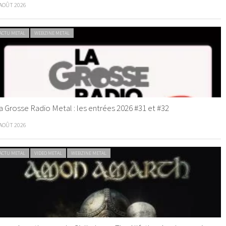
 AOÛT 2026
ACTU METAL
WEBZINE METAL
a Grosse Radio Metal : les entrées 2026 #31 et #32
 AOÛT 2026
ACTU METAL
VIDEO METAL
WEBZINE METAL