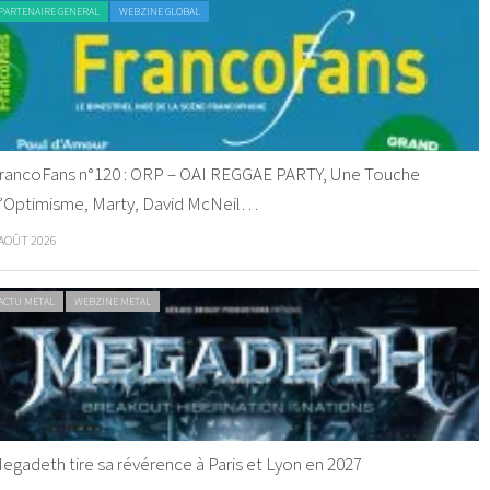
PARTENAIRE GENERAL
WEBZINE GLOBAL
rancoFans n°120 : ORP – OAI REGGAE PARTY, Une Touche
’Optimisme, Marty, David McNeil…
 AOÛT 2026
ACTU METAL
WEBZINE METAL
egadeth tire sa révérence à Paris et Lyon en 2027