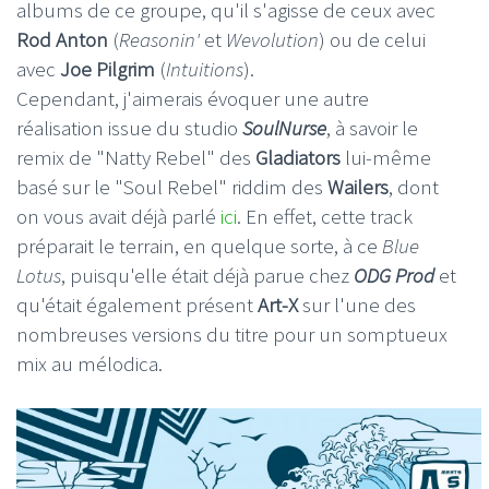
albums de ce groupe, qu'il s'agisse de ceux avec
Rod Anton
(
Reasonin'
et
Wevolution
) ou de celui
avec
Joe Pilgrim
(
Intuitions
).
Cependant, j'aimerais évoquer une autre
réalisation issue du studio
SoulNurse
, à savoir le
remix de "Natty Rebel" des
Gladiators
lui-même
basé sur le "Soul Rebel" riddim des
Wailers
, dont
on vous avait déjà parlé
ici
. En effet, cette track
préparait le terrain, en quelque sorte, à ce
Blue
Lotus
, puisqu'elle était déjà parue chez
ODG Prod
et
qu'était également présent
Art-X
sur l'une des
nombreuses versions du titre pour un somptueux
mix au mélodica.