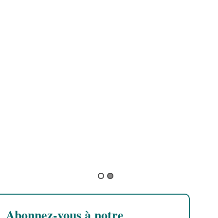
Rod Anton & The Ligerians
Rod Anton
Abonnez-vous à notre