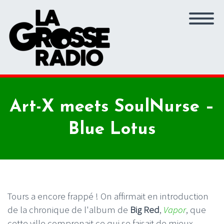
Art-X meets SoulNurse –
Blue Lotus
Tours a encore frappé ! On affirmait en introduction
de la chronique de l'album de
Big Red
,
Vapor
, que
cette ville comprenait ce qui se faisait de mieux