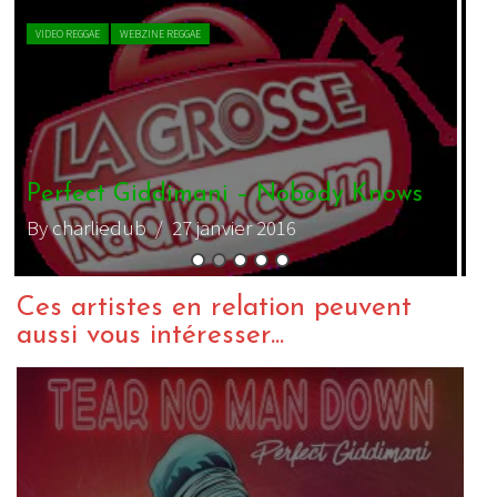
LIVE REPORT REGGAE
WEBZINE REGGAE
S
1
M-sieur Lézard ina Jamroche !
By zopelartisto
/ 26 mars 2015
B
Ces artistes en relation peuvent
aussi vous intéresser...