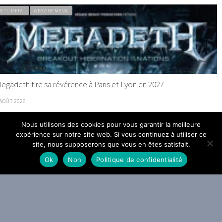
ACTU METAL
WEBZINE METAL
egadeth tire sa révérence à Paris et Lyon en 2027
 AOÛT 2026
Nous utilisons des cookies pour vous garantir la meilleure
ACTU METAL
WEBZINE METAL
expérience sur notre site web. Si vous continuez à utiliser ce
site, nous supposerons que vous en êtes satisfait.
Ok
Non
Politique de confidentialité
a Grosse Radio Metal : les entrées 2026 #31 et #32
 AOÛT 2026