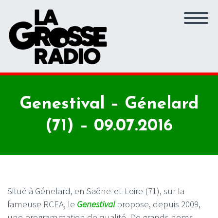
Genestival – Génelard
(71) – 09.07.2016
Situé à Génelard, en Saône-et-Loire (71), sur la
fameuse RCEA, le
Genestival
propose, depuis 2009,
une programmation de qualité. De grands noms