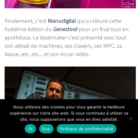
Finalement, c'est
Manudigital
qui a clôturé cette
huitième édition du
Genestival
pour un final tout en
apothéose. Le beatmaker s'est présenté avec tout
son attirail de machines, ses claviers, ses MPC, sa
basse, etc, etc... et son écran vidéo.
Nous utilisons des cookies pour vous garantir la meilleure
expérience sur notre site web. Si vous continuez à utiliser ce
site, nous supposerons que vous en êtes satisfait.
Ok
Non
Politique de confidentialité