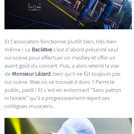
Et l'association fonctionne plutôt bien, très bien
même ! Le
Backitive
s'est d'abord présenté seul
sur scène pour effectuer un medley et offrir un
avant-goût du concert. Puis, a alors retenti la voix
de
Monsieur Lézard
, bien qu'il ne fût toujours pas
sur scène. Mais où se trouvait-il donc ? Parmi le
public, pardi ! Et c'est en entonnant "Sans patron
ni horaire" qu'il a progressivement rejoint ses
collègues musiciens.